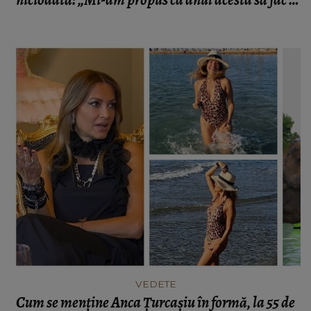
niciodată: „Mi-am propus ca anul acesta să fac o
schimbare.”
VEDETE
Cum se menține Anca Țurcașiu în formă, la 55 de