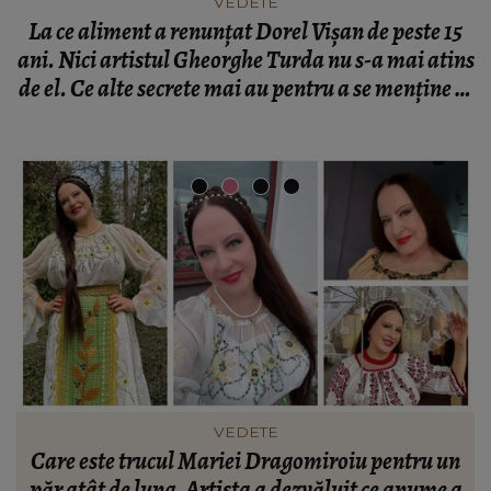
VEDETE
La ce aliment a renunțat Dorel Vișan de peste 15
ani. Nici artistul Gheorghe Turda nu s-a mai atins
de el. Ce alte secrete mai au pentru a se menține în
formă: “Măcar miercurea și vinerea...”
FASHION
n
Ce să porți în Italia în vara 2026. Cum să te
a
îmbraci în funcție de orașul pe care îl vizitezi