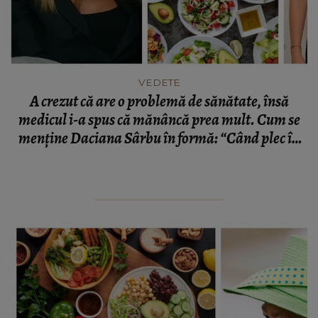
VEDETE
A crezut că are o problemă de sănătate, însă
medicul i-a spus că mănâncă prea mult. Cum se
menține Daciana Sârbu în formă: “Când plec în
vacanță, e despre mâncare.”