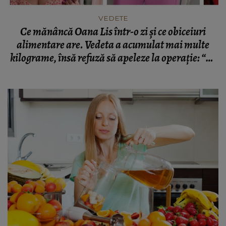
VEDETE
Ce mănâncă Oana Lis într-o zi și ce obiceiuri
alimentare are. Vedeta a acumulat mai multe
kilograme, însă refuză să apeleze la operație: “Aș
vrea să slăbesc cum m-am îngrășat, organic.”