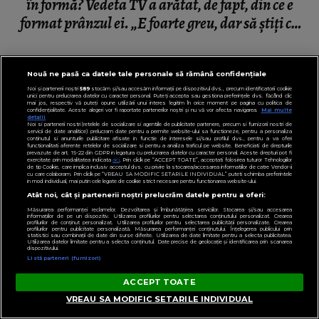
în formă? Vedeta TV a arătat, de fapt, din ce e
format prânzul ei. „E foarte greu, dar să știți că
reușesc.”
Nouă ne pasă ca datele tale personale să rămână confidențiale
Noi și partenerii noștri
589
stocăm și/sau accesăm informații pe dispozitivul dvs., precum identificatorii cookie
unici pentru prelucrarea datelor cu caracter personal. Puteți accepta sau gestiona preferințele dvs. făcând clic
mai jos, respectiv vă puteți opune utilizării unui interes legitim în orice moment pe pagina cu politica de
confidențialitate. Aceste alegeri vor fi raportate partenerilor noștri și nu vă vor afecta navigarea.
Mai multe
detalii
Noi si partenerii nostri (retelele de socializare si agentiile de publicitate partenere, precum si furnizorii nostri de
servicii de date analitice) prelucram date pentru a permite website-ului sa functioneze, pentru a personaliza
continutul si anunturile publicitare afisate in functie de interesele si/sau profilul dvs., pentru a va oferi
functionalitati aferente retelelor de socializare si pentru a analiza traficul pe website. Beneficiati de drepturile
prevazute de art. 15-22 din GDPR in legatura cu prelucrarea datelor cu caracter personal. Aceste drepturi pot fi
exercitate prin modalitatea indicata
aici
. Prin click pe “ACCEPT TOATE”, acceptati folosirea tuturor Tehnologiilor
de tip Cookie, care implica inclusiv acceptul dvs. cu privire la stocarea/accesarea informatiilor de catre Vendor-ii
cu care colaboram. Prin click pe “VREAU SA MODIFIC SETARILE INDIVIDUAL” puteti schimba preferintele
in mod individual, mai putin cele legate de cookie strict necesare pentru functionarea website-ului.
Atât noi, cât și partenerii noștri prelucrăm datele pentru a oferi:
Măsurarea performanței reclamelor. Dezvoltarea și îmbunătățirea serviciilor. Stocarea și/sau accesarea
informațiilor de pe un dispozitiv. Utilizarea profilurilor pentru selectarea conținutului personalizat. Crearea
profilurilor de conținut personalizat. Utilizarea profilurilor pentru selectarea publicității personalizate. Crearea
profilurilor pentru publicitate personalizată. Măsurarea performanței conținutului. Înțelegerea publicului prin
statistici sau combinații de date din surse diferite. Utilizarea de date limitate pentru a selecta publicitatea.
Utilizarea datelor limitate pentru a selecta conținutul. Date precise de geolocație și identificarea prin scanarea
dispozitivului.
Listă parteneri (furnizori)
ACCEPT TOATE
VREAU SA MODIFIC SETARILE INDIVIDUAL
LIFESTYLE