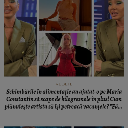
VEDETE
Schimbările în alimentație au ajutat-o pe Maria
Constantin să scape de kilogramele în plus! Cum
plănuiește artista să își petreacă vacanțele? "Fără
zahăr cel mai important, spun zahăr pentru că eu
sunt mare amatoare de dulciuri!"