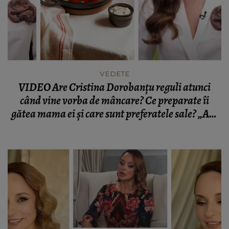
VEDETE
VIDEO Are Cristina Dorobanțu reguli atunci
când vine vorba de mâncare? Ce preparate îi
gătea mama ei și care sunt preferatele sale? „Am
avut o copilărie extrem de frumoasă din acest
punct de vedere.”