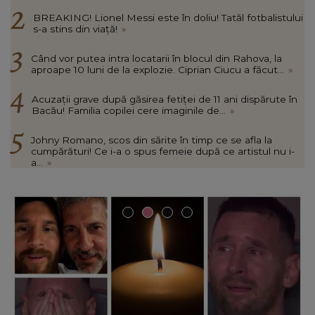
BREAKING! Lionel Messi este în doliu! Tatăl fotbalistului
s-a stins din viață!
»
Când vor putea intra locatarii în blocul din Rahova, la
aproape 10 luni de la explozie. Ciprian Ciucu a făcut...
»
Acuzații grave după găsirea fetiței de 11 ani dispărute în
Bacău! Familia copilei cere imaginile de...
»
Johny Romano, scos din sărite în timp ce se afla la
cumpărături! Ce i-a o spus femeie după ce artistul nu i-
a...
»