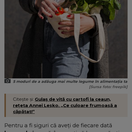
5 moduri de a adăuga mai multe legume în alimentația ta
[Sursa foto: freepik]
Citește și:
Gulaș de vită cu cartofi la ceaun,
rețeta Annei Lesko. „Ce culoare frumoasă a
căpătat!”
Pentru a fi siguri că aveți de fiecare dată