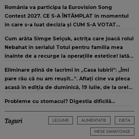
România va participa la Eurovision Song
Contest 2027. CE S-A ÎNTÂMPLAT în momentul
în care s-a luat decizia și CUM S-A VOTAT
revenirea în concurs: "Reprezintă un proiect
Cum arăta Simge Selçuk, actrița care joacă rolul
strategic de..."
Nebahat în serialul Totul pentru familia mea
înainte de a recurge la operațiile estetice! Iată
ce aspect fizic uluitor avea aceasta la 19 ani:
Eliminare plină de lacrimi în „Casa iubirii”: „Îmi
„Tinerețe rebelă”
pare rău că nu am reușit...”. Aflați cine va pleca
acasă în ediția de duminică, 19 iulie, de la orele
16:00 și 19:00, doar la Kanal D
Probleme cu stomacul? Digestia dificilă...
Taguri
LEGUME
ALIMENTATIE
DIETA
MESE SANATOASE