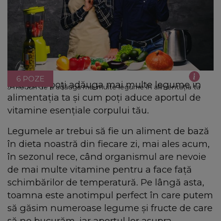
6 POZE
Iată cum poți adăuga mai multe legume în
5 moduri de a adăuga mai multe legume în alimentația ta
alimentația ta și cum poți aduce aportul de
vitamine esențiale corpului tău.
Legumele ar trebui să fie un aliment de bază
în dieta noastră din fiecare zi, mai ales acum,
în sezonul rece, când organismul are nevoie
de mai multe vitamine pentru a face față
schimbărilor de temperatură. Pe lângă asta,
toamna este anotimpul perfect în care putem
să găsim numeroase legume și fructe de care
să ne bucurăm, iar aportul lor asupra