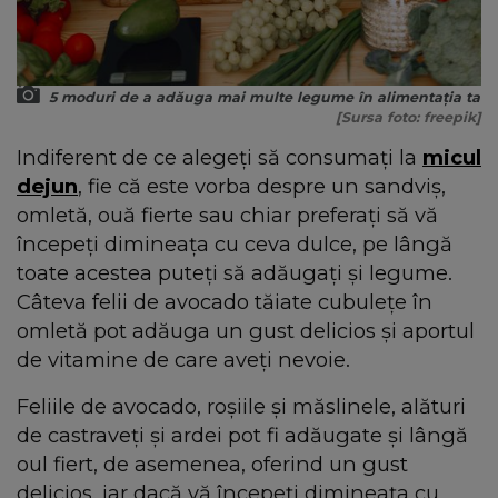
5 moduri de a adăuga mai multe legume în alimentația ta
[Sursa foto: freepik]
Indiferent de ce alegeți să consumați la
micul
dejun
, fie că este vorba despre un sandviș,
omletă, ouă fierte sau chiar preferați să vă
începeți dimineața cu ceva dulce, pe lângă
toate acestea puteți să adăugați și legume.
Câteva felii de avocado tăiate cubulețe în
omletă pot adăuga un gust delicios și aportul
de vitamine de care aveți nevoie.
Feliile de avocado, roșiile și măslinele, alături
de castraveți și ardei pot fi adăugate și lângă
oul fiert, de asemenea, oferind un gust
delicios, iar dacă vă începeți dimineața cu