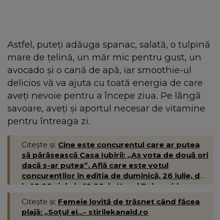
Astfel, puteți adăuga spanac, salată, o tulpină
mare de țelină, un măr mic pentru gust, un
avocado și o cană de apă, iar smoothie-ul
delicios vă va ajuta cu toată energia de care
aveți nevoie pentru a începe ziua. Pe lângă
savoare, aveți și aportul necesar de vitamine
pentru întreaga zi.
Citește și:
Cine este concurentul care ar putea
să părăsească Casa Iubirii: „Aș vota de două ori
dacă s-ar putea”. Află care este votul
concurenților în ediția de duminică, 26 iulie, de
la 16:00 și de la 19:00, la Kanal D- kanald.ro
Citește și:
Femeie lovită de trăsnet când făcea
plajă: „Soțul ei...- stirilekanald.ro