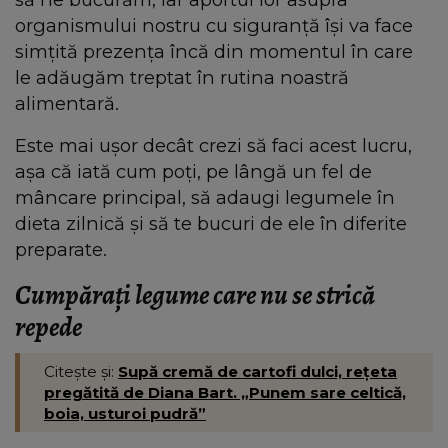
organismului nostru cu siguranță își va face
simțită prezența încă din momentul în care
le adăugăm treptat în rutina noastră
alimentară.
Este mai ușor decât crezi să faci acest lucru,
așa că iată cum poți, pe lângă un fel de
mâncare principal, să adaugi legumele în
dieta zilnică și să te bucuri de ele în diferite
preparate.
Cumpărați legume care nu se strică
repede
Citește și:
Supă cremă de cartofi dulci, rețeta
pregătită de Diana Bart. „Punem sare celtică,
boia, usturoi pudră”