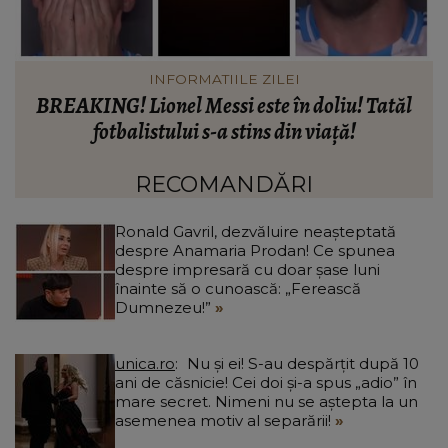
INFORMATIILE ZILEI
Când vor putea intra locatarii în blocul din
Rahova, la aproape 10 luni de la explozie. Ciprian
d
Ciucu a făcut anunțul: „Partea de deasupra zonei
d
afectate va fi...”
RECOMANDĂRI
Ronald Gavril, dezvăluire neașteptată
despre Anamaria Prodan! Ce spunea
despre impresară cu doar șase luni
înainte să o cunoască: „Ferească
Dumnezeu!”
unica.ro
Nu și ei! S-au despărțit după 10
ani de căsnicie! Cei doi și-a spus „adio” în
mare secret. Nimeni nu se aștepta la un
asemenea motiv al separării!