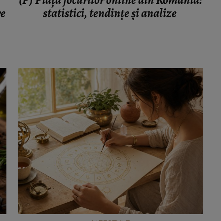
(P) Piața jocurilor online din România:
re
statistici, tendințe și analize