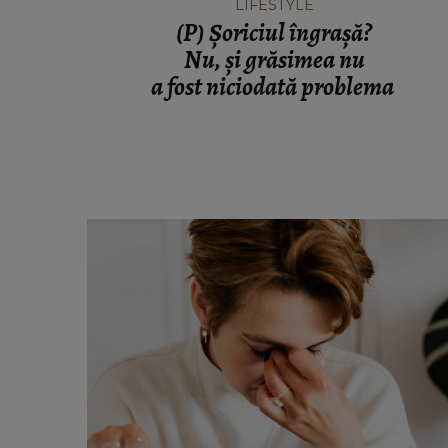
LIFESTYLE
(P) Șoriciul îngrașă?
Nu, și grăsimea nu
a fost niciodată problema