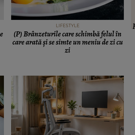
HOROSCOP
s să
Ce oraș ar trebui să vizitezi în
ul ei,
urnătoarea vacanță, în funcție de zodie
ia.”
LIFESTYLE
f
ce
(P) Brânzeturile care schimbă felul în
ț
care arată și se simte un meniu de zi cu
zi