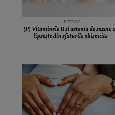
VEDETE
Cu câți bani a rămas Oana Li
cumpere mâncare pentru ea și soț
Viorel: „Abia mâine luăm pens
LIFESTYLE
(P) Vitaminele B și astenia de sezon: 
lipsește din sfaturile obișnuite