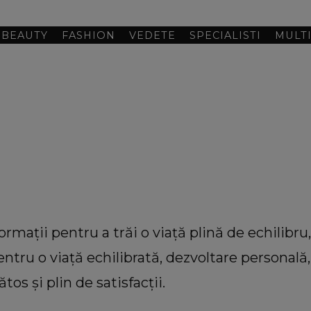
BEAUTY
FASHION
VEDETE
SPECIALISTI
MULT
rmații pentru a trăi o viață plină de echilibru, f
pentru o viață echilibrată, dezvoltare personală
tos și plin de satisfacții.