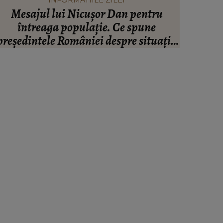
INFORMATIILE ZILEI
Mesajul lui Nicușor Dan pentru
Valent
întreaga populație. Ce spune
infidel
președintele României despre situația
artistul
inanciară și puterea de cumpărare din
ară: “Există incertitudine cu privire la
viitor.”