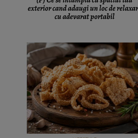
(P) Ce se intampla cu spatiul tau
exterior cand adaugi un loc de relaxa
cu adevarat portabil