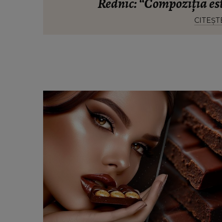
Rednic: “Compoziția este
CITEȘT