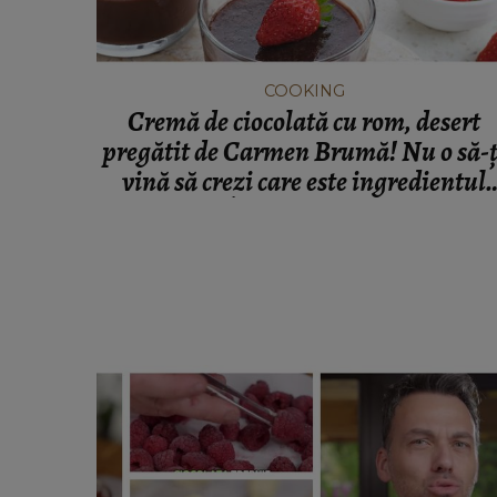
COOKING
Cremă de ciocolată cu rom, desert
pregătit de Carmen Brumă! Nu o să-ț
vină să crezi care este ingredientul
principal: "Îți promit că rezultatul v
fi o cremă cu gust de ciocolată și rom
senzațională!”