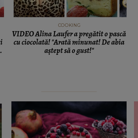
COOKING
VIDEO Alina Laufer a pregătit o pască
i
cu ciocolată! "Arată minunat! De abia
aștept să o gust!"
a
,