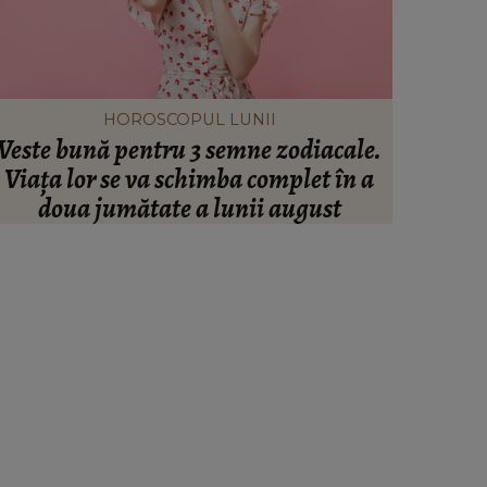
HOROSCOPUL LUNII
Veste bună pentru 3 semne zodiacale.
S-a împl
Viața lor se va schimba complet în a
Spania î
doua jumătate a lunii august
viața! 
răvășit