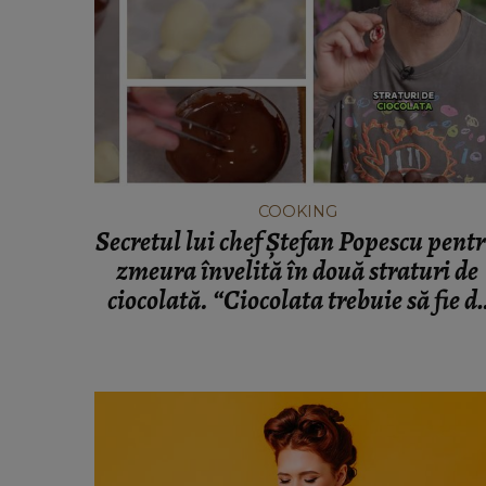
COOKING
La ce temperatură se coace blat
tort. Secretul pe care trebuie să î
toate gospodinele
COOKING
Secretul lui chef Ștefan Popescu pent
zmeura învelită în două straturi de
ciocolată. “Ciocolata trebuie să fie d
foarte bună calitate.”