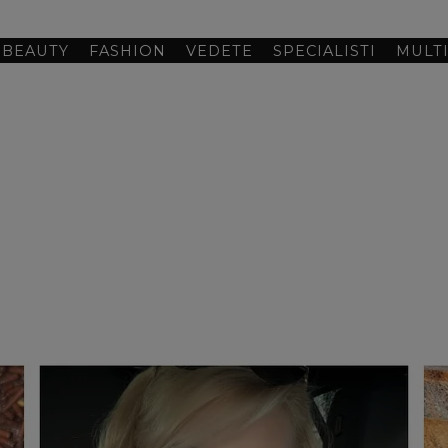
BEAUTY
FASHION
VEDETE
SPECIALISTI
MULT