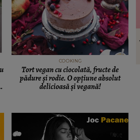
VEDETE
ul de
Dan Alexa a făcut declarații
l știe
răvășitoare despre lupta Alinei Pușcău
cu boala: „Este un moment greu pentru
COOKING
ea!”
ru
Tort vegan cu ciocolată, fructe de
pădure și rodie. O opțiune absolut
e
delicioasă și vegană!