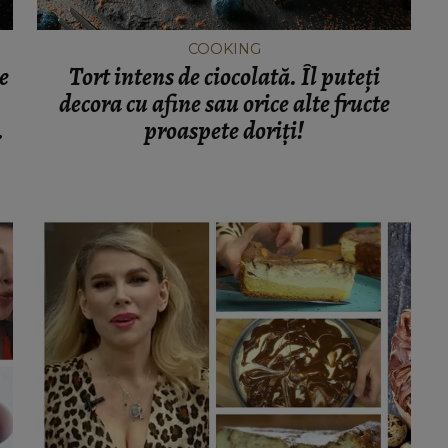
COOKING
de
Tort intens de ciocolată. Îl puteți
decora cu afine sau orice alte fructe
proaspete doriți!