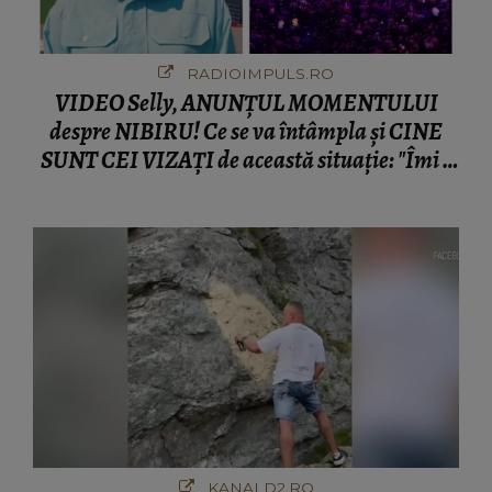
RADIOIMPULS.RO
VIDEO Selly, ANUNȚUL MOMENTULUI
despre NIBIRU! Ce se va întâmpla și CINE
SUNT CEI VIZAȚI de această situație: "Îmi e
ciudă că..."
KANALD2.RO