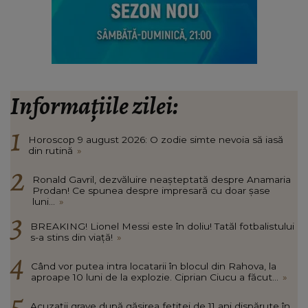
Informațiile zilei:
Horoscop 9 august 2026: O zodie simte nevoia să iasă
din rutină
»
Ronald Gavril, dezvăluire neașteptată despre Anamaria
Prodan! Ce spunea despre impresară cu doar șase
luni...
»
BREAKING! Lionel Messi este în doliu! Tatăl fotbalistului
s-a stins din viață!
»
Când vor putea intra locatarii în blocul din Rahova, la
aproape 10 luni de la explozie. Ciprian Ciucu a făcut...
»
Acuzații grave după găsirea fetiței de 11 ani dispărute în