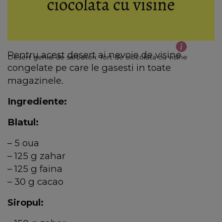
Pentru acest desert ai nevoie de visine
Desert genial de sarbatori: Tort de ciocolata cu visine
congelate pe care le gasesti in toate
magazinele.
Ingrediente:
Blatul:
– 5 oua
– 125 g zahar
– 125 g faina
– 30 g cacao
Siropul: