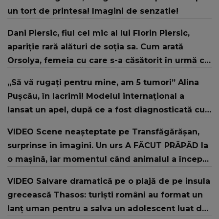
un tort de printesa! Imagini de senzatie!
Dani Piersic, fiul cel mic al lui Florin Piersic,
apariție rară alături de soția sa. Cum arată
Orsolya, femeia cu care s-a căsătorit în urmă cu
doi ani
„Să vă rugați pentru mine, am 5 tumori” Alina
Pușcău, în lacrimi! Modelul internațional a
lansat un apel, după ce a fost diagnosticată cu
o boală gravă
VIDEO Scene neașteptate pe Transfăgărășan,
surprinse în imagini. Un urs A FĂCUT PRĂPĂD la
o mașină, iar momentul când animalul a început
să o distrugă i-a lăsat pe MARTORI FĂRĂ
VIDEO Salvare dramatică pe o plajă de pe insula
REACȚIE. Ce a urmat și ce s-a întâmplat cu
grecească Thasos: turiști români au format un
proprietarii autoturismului
lanț uman pentru a salva un adolescent luat de