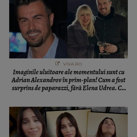
VIVA.RO
Imaginile uluitoare ale momentului sunt cu
Adrian Alexandrov în prim-plan! Cum a fost
surprins de paparazzi, fără Elena Udrea. Cu
cine s-a întâlnit partenerul fostei politiciene în
București! Gestul lui...