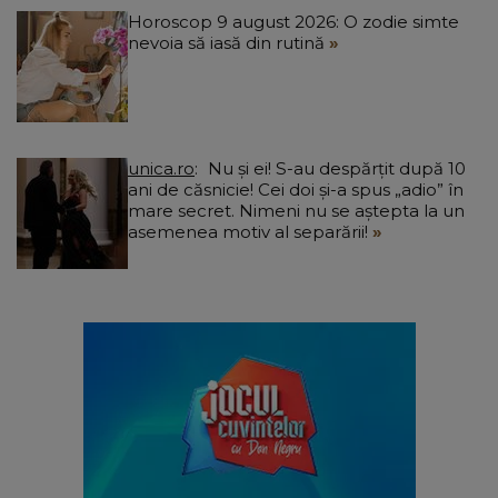
Horoscop 9 august 2026: O zodie simte
nevoia să iasă din rutină
unica.ro
Nu și ei! S-au despărțit după 10
ani de căsnicie! Cei doi și-a spus „adio” în
mare secret. Nimeni nu se aștepta la un
asemenea motiv al separării!