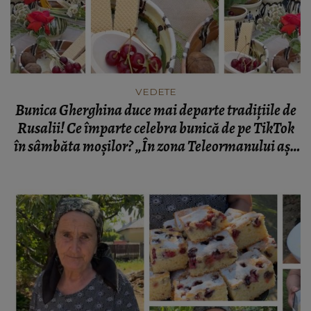
VEDETE
Bunica Gherghina duce mai departe tradițiile de
Rusalii! Ce împarte celebra bunică de pe TikTok
în sâmbăta moșilor? „În zona Teleormanului așa
se făcea pe timpuri.”