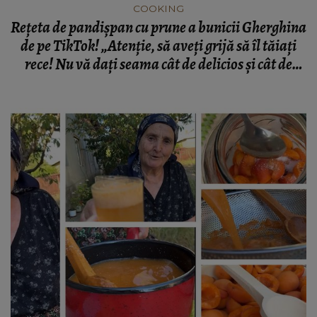
COOKING
Rețeta de pandișpan cu prune a bunicii Gherghina
de pe TikTok! „Atenție, să aveți grijă să îl tăiați
rece! Nu vă dați seama cât de delicios și cât de
moale este!”