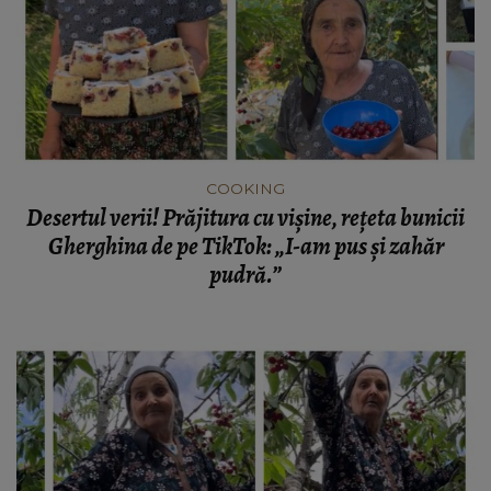
COOKING
Desertul verii! Prăjitura cu vișine, rețeta bunicii
Gherghina de pe TikTok: „I-am pus și zahăr
pudră.”