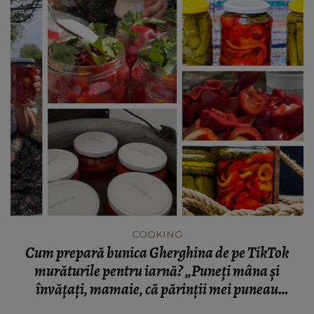
COOKING
Cum prepară bunica Gherghina de pe TikTok
murăturile pentru iarnă? „Puneți mâna și
învățați, mamaie, că părinții mei puneau
gogoșari întregi într-o putină de lemn!”