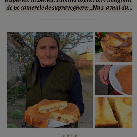
us
nu i-a răspuns: “Nu bagi…”
COOKING