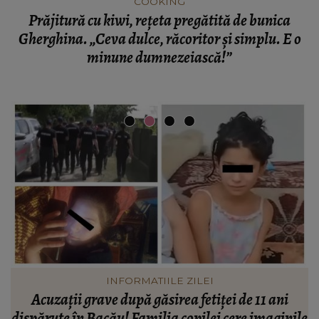
COOKING
Prăjitură cu kiwi, rețeta pregătită de bunica
Gherghina. „Ceva dulce, răcoritor și simplu. E o
minune dumnezeiască!”
VEDETE
Johny Romano, scos din sărite în timp ce se afla la
le
cumpărături! Ce i-a o spus femeie după ce artistul