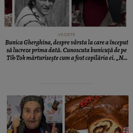
VEDETE
Bunica Gherghina, despre vârsta la care a început
să lucreze prima dată. Cunoscuta bunicuță de pe
Tik-Tok mărturisește cum a fost copilăria ei. „Nu
mă înduram să dau banii la autobuz.”