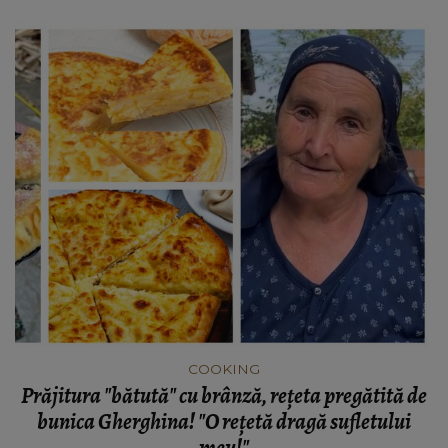
COOKING
Prăjitura "bătută" cu brânză, rețeta pregătită de
bunica Gherghina! "O rețetă dragă sufletului