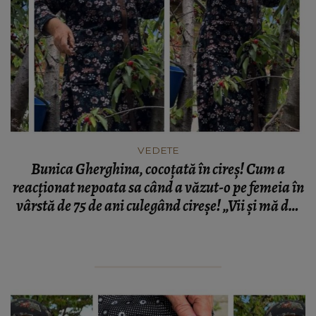
VEDETE
Bunica Gherghina, cocoțată în cireș! Cum a
reacționat nepoata sa când a văzut-o pe femeia în
vârstă de 75 de ani culegând cireșe! „Vii și mă dai
tu jos? Să vedem dacă poți!”