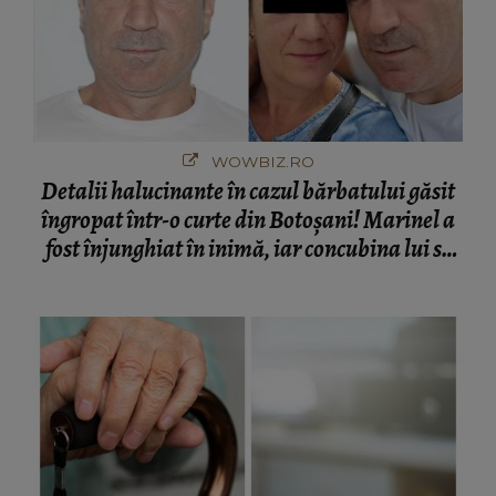
WOWBIZ.RO
Detalii halucinante în cazul bărbatului găsit
îngropat într-o curte din Botoșani! Marinel a
fost înjunghiat în inimă, iar concubina lui se
numără printre suspecți