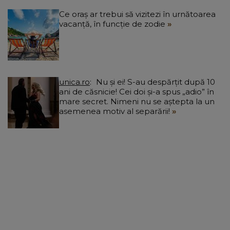
Ce oraș ar trebui să vizitezi în urnătoarea
vacanță, în funcție de zodie
unica.ro
Nu și ei! S-au despărțit după 10
ani de căsnicie! Cei doi și-a spus „adio” în
mare secret. Nimeni nu se aștepta la un
asemenea motiv al separării!