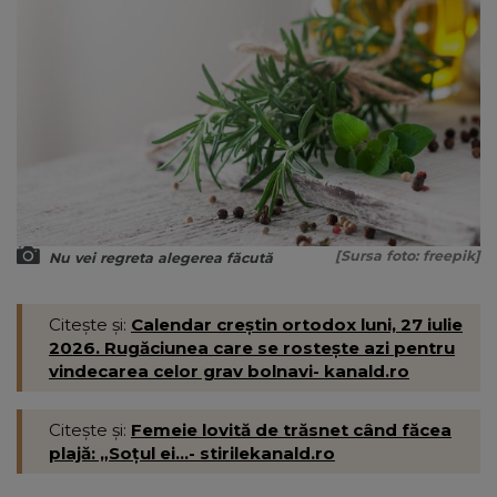
[Sursa foto: freepik]
Nu vei regreta alegerea făcută
Citește și:
Calendar creștin ortodox luni, 27 iulie
2026. Rugăciunea care se rostește azi pentru
vindecarea celor grav bolnavi- kanald.ro
Citește și:
Femeie lovită de trăsnet când făcea
plajă: „Soțul ei...- stirilekanald.ro