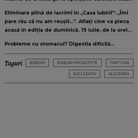
ce aspect fizic uluitor avea aceasta la 19 ani:
Eliminare plină de lacrimi în „Casa iubirii”: „Îmi
„Tinerețe rebelă”
pare rău că nu am reușit...”. Aflați cine va pleca
acasă în ediția de duminică, 19 iulie, de la orele
16:00 și 19:00, doar la Kanal D
Probleme cu stomacul? Digestia dificilă...
Taguri
IERBURI
IERBURI PROASPETE
FRIPTURA
SUCULENTA
ALEGEREA