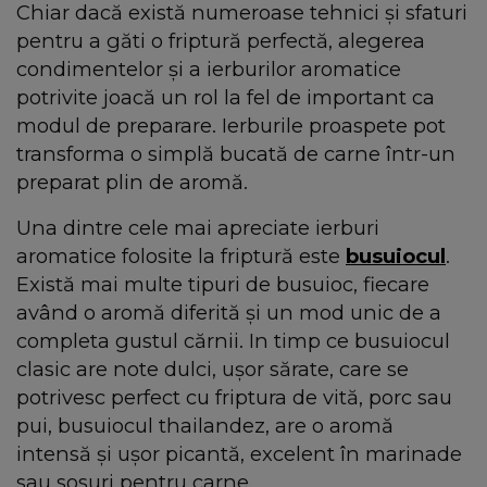
Chiar dacă există numeroase tehnici și sfaturi
pentru a găti o friptură perfectă, alegerea
condimentelor și a ierburilor aromatice
potrivite joacă un rol la fel de important ca
modul de preparare. Ierburile proaspete pot
transforma o simplă bucată de carne într-un
preparat plin de aromă.
Una dintre cele mai apreciate ierburi
aromatice folosite la friptură este
busuiocul
.
Există mai multe tipuri de busuioc, fiecare
având o aromă diferită și un mod unic de a
completa gustul cărnii. In timp ce busuiocul
clasic are note dulci, ușor sărate, care se
potrivesc perfect cu friptura de vită, porc sau
pui, busuiocul thailandez, are o aromă
intensă și ușor picantă, excelent în marinade
sau sosuri pentru carne.