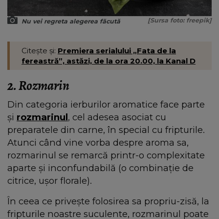
[Sursa foto: freepik]
Nu vei regreta alegerea făcută
Citește și:
Premiera serialului „Fata de la
fereastră”, astăzi, de la ora 20.00, la Kanal D
2. Rozmarin
Din categoria ierburilor aromatice face parte
și
rozmarinul
, cel adesea asociat cu
preparatele din carne, în special cu fripturile.
Atunci când vine vorba despre aroma sa,
rozmarinul se remarcă printr-o complexitate
aparte și inconfundabilă (o combinație de
citrice, ușor florale).
În ceea ce privește folosirea sa propriu-zisă, la
fripturile noastre suculente, rozmarinul poate