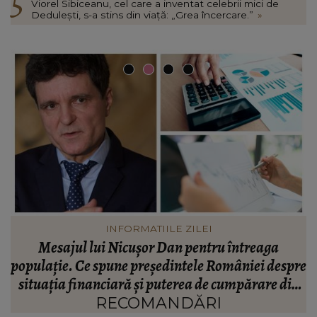
Viorel Sibiceanu, cel care a inventat celebrii mici de
Dedulești, s-a stins din viață: „Grea încercare.”
»
VEDETE
Valentin Sanfira, acuzații despre infidelitate? Ce
re
mărturisiri a făcut artistul de muzică populară:
m
n
“Doi ochi ce m-au înșelat.”
”
RECOMANDĂRI