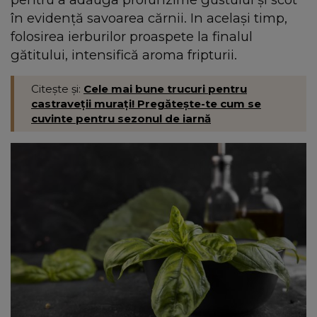
în evidență savoarea cărnii. In același timp,
folosirea ierburilor proaspete la finalul
gătitului, intensifică aroma fripturii.
Citește și:
Cele mai bune trucuri pentru
castraveții murați! Pregătește-te cum se
cuvinte pentru sezonul de iarnă