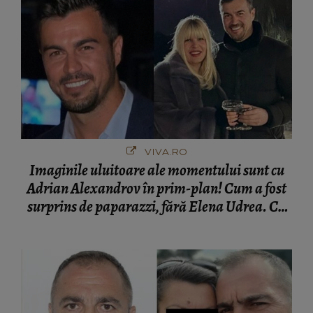
VIVA.RO
Imaginile uluitoare ale momentului sunt cu
Adrian Alexandrov în prim-plan! Cum a fost
surprins de paparazzi, fără Elena Udrea. Cu
cine s-a întâlnit partenerul fostei politiciene în
București! Gestul lui...