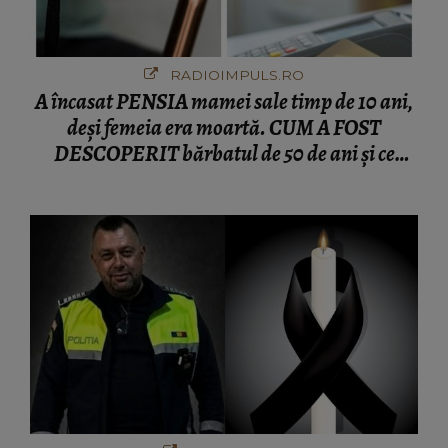
RADIOIMPULS.RO
A încasat PENSIA mamei sale timp de 10 ani,
deși femeia era moartă. CUM A FOST
DESCOPERIT bărbatul de 50 de ani și ce
afacere a deschis cu banii obținuți? SUMA E
COLOSALĂ