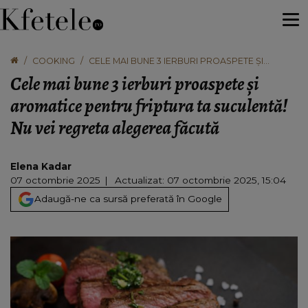
COOKING
CELE MAI BUNE 3 IERBURI PROASPETE ȘI
AROMATICE PENTRU FRIPTURA TA SUCULENTĂ!
Cele mai bune 3 ierburi proaspete și
NU VEI REGRETA ALEGEREA FĂCUTĂ
aromatice pentru friptura ta suculentă!
Nu vei regreta alegerea făcută
Elena Kadar
07 octombrie 2025
Actualizat: 07 octombrie 2025, 15:04
Adaugă-ne ca sursă preferată în Google