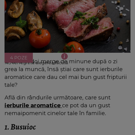
4 POZE
O cină în doi merge de minune după o zi
Nu vei regreta alegerea făcută
grea la muncă, însă știai care sunt ierburile
aromatice care dau cel mai bun gust fripturii
tale?
Află din rândurile următoare, care sunt
ierburile aromatice
ce pot da un gust
nemaipomenit cinelor tale în familie.
1. Busuioc