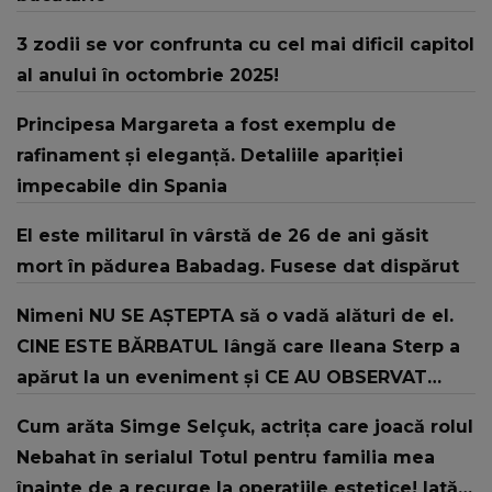
3 zodii se vor confrunta cu cel mai dificil capitol
al anului în octombrie 2025!
Principesa Margareta a fost exemplu de
rafinament și eleganță. Detaliile apariției
impecabile din Spania
El este militarul în vârstă de 26 de ani găsit
mort în pădurea Babadag. Fusese dat dispărut
Nimeni NU SE AȘTEPTA să o vadă alături de el.
CINE ESTE BĂRBATUL lângă care Ileana Sterp a
apărut la un eveniment și CE AU OBSERVAT
internauții: "Bravo, Ileana! Să-ți ajute
Cum arăta Simge Selçuk, actrița care joacă rolul
Dumnezeu, să..."
Nebahat în serialul Totul pentru familia mea
înainte de a recurge la operațiile estetice! Iată