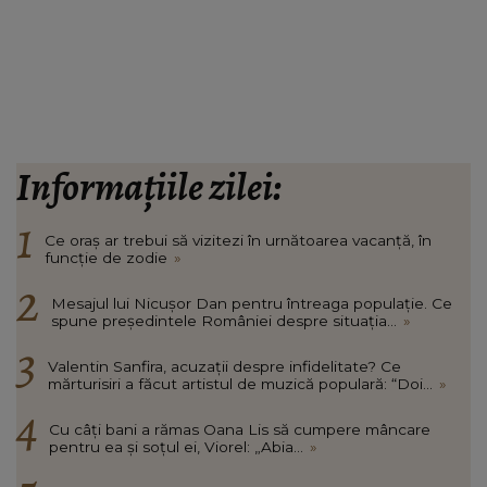
Informațiile zilei:
Ce oraș ar trebui să vizitezi în urnătoarea vacanță, în
funcție de zodie
»
Mesajul lui Nicușor Dan pentru întreaga populație. Ce
spune președintele României despre situația...
»
Valentin Sanfira, acuzații despre infidelitate? Ce
mărturisiri a făcut artistul de muzică populară: “Doi...
»
Cu câți bani a rămas Oana Lis să cumpere mâncare
pentru ea și soțul ei, Viorel: „Abia...
»