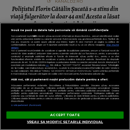
KANALD2.RO
Polițistul Florin Cătălin Șucată s-a stins din
viață fulgerător la doar 44 ani! Acesta a lăsat
în urmă o soție și doi copii
Nouă ne pasă ca datele tale personale să rămână confidențiale
Noi și partenerii noștri
589
stocăm și/sau accesăm informații pe dispozitivul dvs., precum identificatorii cookie
unici pentru prelucrarea datelor cu caracter personal. Puteți accepta sau gestiona preferințele dvs. făcând clic
mai jos, respectiv vă puteți opune utilizării unui interes legitim în orice moment pe pagina cu politica de
confidențialitate. Aceste alegeri vor fi raportate partenerilor noștri și nu vă vor afecta navigarea.
Mai multe
detalii
PENTRU TINE
Noi si partenerii nostri (retelele de socializare si agentiile de publicitate partenere, precum si furnizorii nostri de
servicii de date analitice) prelucram date pentru a permite website-ului sa functioneze, pentru a personaliza
continutul si anunturile publicitare afisate in functie de interesele si/sau profilul dvs., pentru a va oferi
functionalitati aferente retelelor de socializare si pentru a analiza traficul pe website. Beneficiati de drepturile
prevazute de art. 15-22 din GDPR in legatura cu prelucrarea datelor cu caracter personal. Aceste drepturi pot fi
exercitate prin modalitatea indicata
aici
. Prin click pe “ACCEPT TOATE”, acceptati folosirea tuturor Tehnologiilor
de tip Cookie, care implica inclusiv acceptul dvs. cu privire la stocarea/accesarea informatiilor de catre Vendor-ii
cu care colaboram. Prin click pe “VREAU SA MODIFIC SETARILE INDIVIDUAL” puteti schimba preferintele
in mod individual, mai putin cele legate de cookie strict necesare pentru functionarea website-ului.
Atât noi, cât și partenerii noștri prelucrăm datele pentru a oferi:
Măsurarea performanței reclamelor. Dezvoltarea și îmbunătățirea serviciilor. Stocarea și/sau accesarea
informațiilor de pe un dispozitiv. Utilizarea profilurilor pentru selectarea conținutului personalizat. Crearea
profilurilor de conținut personalizat. Utilizarea profilurilor pentru selectarea publicității personalizate. Crearea
profilurilor pentru publicitate personalizată. Măsurarea performanței conținutului. Înțelegerea publicului prin
statistici sau combinații de date din surse diferite. Utilizarea de date limitate pentru a selecta publicitatea.
Utilizarea datelor limitate pentru a selecta conținutul. Date precise de geolocație și identificarea prin scanarea
dispozitivului.
Listă parteneri (furnizori)
ACCEPT TOATE
VREAU SA MODIFIC SETARILE INDIVIDUAL