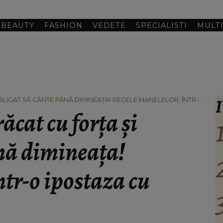
BEAUTY
FASHION
VEDETE
SPECIALISTI
MULT
I
LIGAT SĂ CÂNTE PÂNĂ DIMINEAŢA! REGELE MANELELOR, ÎNTR-
ăcat cu forţa şi
ână dimineaţa!
ntr-o ipostaza cu