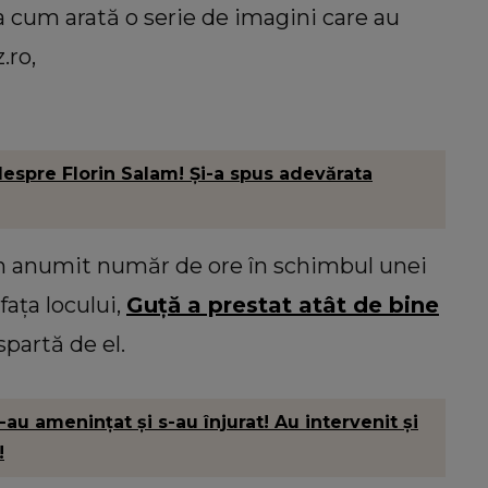
a cum arată o serie de imagini care au
.ro,
 despre Florin Salam! Şi-a spus adevărata
un anumit număr de ore în schimbul unei
faţa locului,
Guţă a prestat atât de bine
spartă de el.
-au ameninţat şi s-au înjurat! Au intervenit şi
!