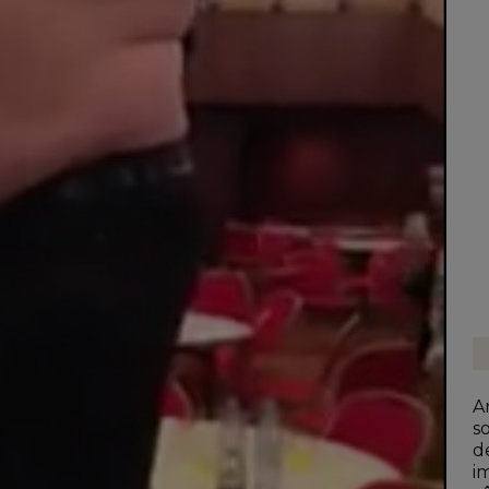
A
s
d
i