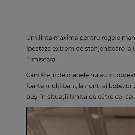
Umilinta maxima pentru regele manel
ipostaza extrem de stanjenitoare la u
Timisoara.
Cântăreţii de manele nu au întotdeau
foarte mulţi bani, la nunţi şi botezuri
puşi în situaţii limită de către cei ca
VEDETE
VIDEO Cu ce se ocupă George Re
în America. Soțul Adrianei
Bahmuțeanu a dezvăluit de ce pe
atât de mult timp în Români