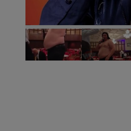
Nicolae Guţă, dezbrăcat cu forţa şi obligat să cân
adevărat jenantă!