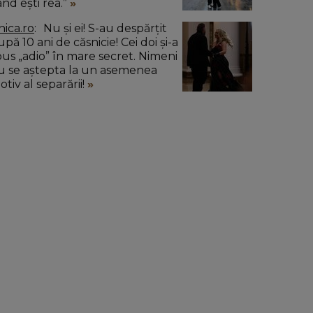
ând ești rea.”
nica.ro
Nu și ei! S-au despărțit
pă 10 ani de căsnicie! Cei doi și-a
pus „adio” în mare secret. Nimeni
u se aștepta la un asemenea
tiv al separării!