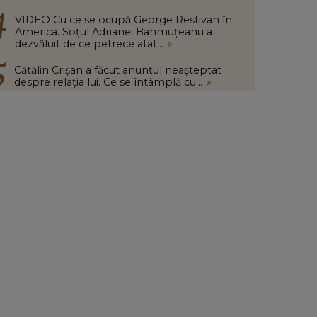
VIDEO Cu ce se ocupă George Restivan în
America. Soțul Adrianei Bahmuțeanu a
dezvăluit de ce petrece atât...
»
Cătălin Crișan a făcut anunțul neașteptat
despre relația lui. Ce se întâmplă cu...
»