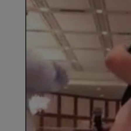
„Trebuie să ne împărțim pe d
continente.”