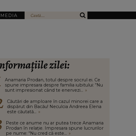
IMEDIA
nformațiile zilei:
Anamaria Prodan, totul despre socrul ei. Ce
spune impresara despre familia iubitului: “Nu
sunt impresionat când te enervezi...
»
Căutări de amploare în cazul minorei care a
dispărut din Bacău! Neculcia Andreea Elena
este căutată...
»
Peste ce anume nu ar putea trece Anamaria
Prodan în relație. Impresara spune lucrurilor
pe nume: “Nu cred că este...
»