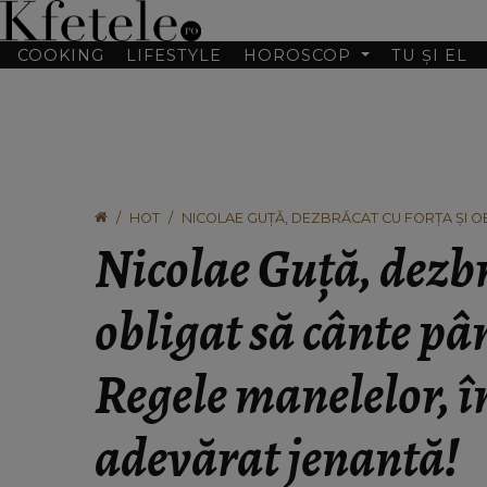
COOKING
LIFESTYLE
HOROSCOP
TU ȘI EL
HOT
NICOLAE GUŢĂ, DEZBRĂCAT CU FORŢA ŞI OB
O IPOSTAZA CU ADEVĂRAT JENANTĂ!
Nicolae Guţă, dezbr
obligat să cânte p
Regele manelelor, î
adevărat jenantă!