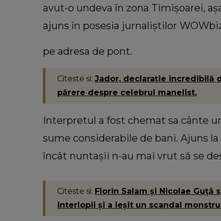
avut-o undeva în zona Timişoarei, aş
ajuns în posesia jurnaliştilor WOWbiz
pe adresa de pont.
Citeste si:
Jador, declaraţie incredibilă
părere despre celebrul manelist.
Interpretul a fost chemat sa cânte 
sume considerabile de bani. Ajuns la 
încât nuntaşii n-au mai vrut să se de
Citeste si:
Florin Salam şi Nicolae Guţă s
interlopii şi a ieşit un scandal monstru