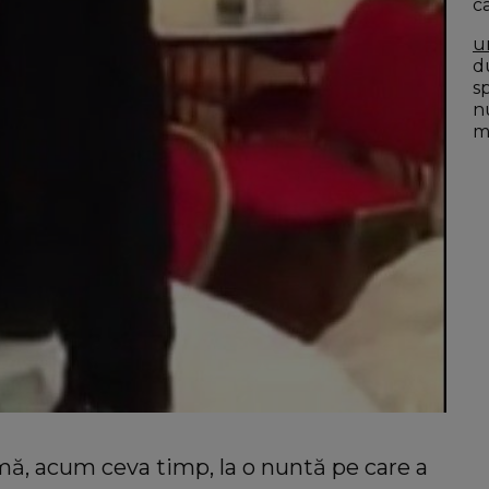
c
u
du
s
n
mo
mă, acum ceva timp, la o nuntă pe care a