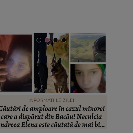
INFORMATIILE ZILEI
Căutări de amploare în cazul minorei
Peste
care a dispărut din Bacău! Neculcia
Ana
ndreea Elena este căutată de mai bine
Impresa
de două zile! Un elicopter intervine la
“Nu cred