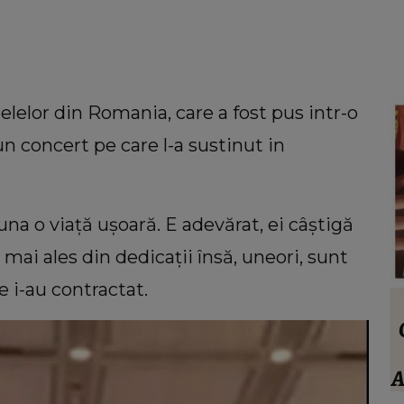
elor din Romania, care a fost pus intr-o
n concert pe care l-a sustinut in
na o viaţă uşoară. E adevărat, ei câştigă
, mai ales din dedicaţii însă, uneori, sunt
re i-au contractat.
VEDETE
stivan
Anamaria Prodan, totul despre socrul
ei. Ce spune impresara despre familia
trece
iubitului: “Nu sunt impresionat când
A
a:
te enervezi tu, când ești rea.”