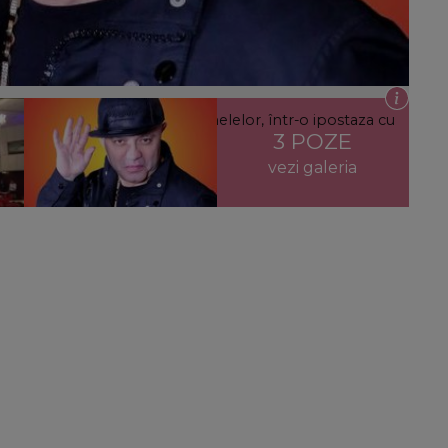
te până dimineaţa! Regele manelelor, într-o ipostaza cu
3 POZE
vezi galeria