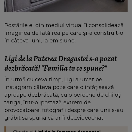
Postările ei din mediul virtual îi consolidează
imaginea de fată rea pe care şi-a construit-o
în câteva luni, la emisiune.
Ligi de la Puterea Dragostei s-a pozat
dezbrăcată! "Familia ta ce spune?"
În urmă cu ceva timp, Ligi a urcat pe
instagram câteva poze care o înfăţişează
aproape dezbrăcată, cu o pereche de chiloţi
tanga, într-o ipostază extrem de
provocatoare, fotografii despre care unii s-au
grăbit să spună că ar fi de...videochat.
Citeste si:
Ligi de la Puterea dragostei,