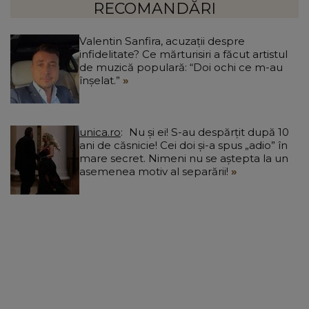
”
RECOMANDĂRI
Valentin Sanfira, acuzații despre
infidelitate? Ce mărturisiri a făcut artistul
de muzică populară: “Doi ochi ce m-au
înșelat.”
unica.ro
Nu și ei! S-au despărțit după 10
ani de căsnicie! Cei doi și-a spus „adio” în
mare secret. Nimeni nu se aștepta la un
asemenea motiv al separării!