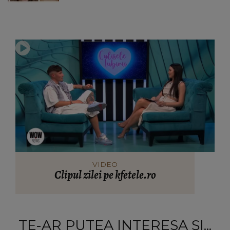
VIDEO
Clipul zilei pe kfetele.ro
TE-AR PUTEA INTERESA ȘI...