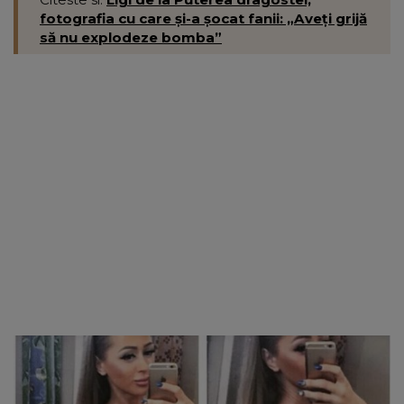
fotografia cu care și-a șocat fanii: „Aveți grijă
să nu explodeze bomba”