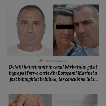
București! Gestul lui...
WOWBIZ.RO
Detalii halucinante în cazul bărbatului găsit
îngropat într-o curte din Botoșani! Marinel a
fost înjunghiat în inimă, iar concubina lui se
numără printre suspecți