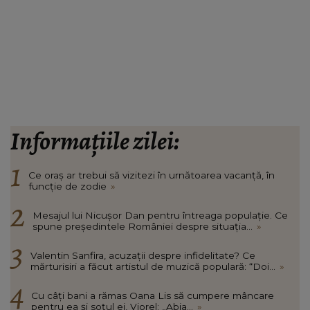
Informațiile zilei:
Ce oraș ar trebui să vizitezi în urnătoarea vacanță, în
funcție de zodie
»
Mesajul lui Nicușor Dan pentru întreaga populație. Ce
spune președintele României despre situația...
»
Valentin Sanfira, acuzații despre infidelitate? Ce
mărturisiri a făcut artistul de muzică populară: “Doi...
»
Cu câți bani a rămas Oana Lis să cumpere mâncare
pentru ea și soțul ei, Viorel: „Abia...
»