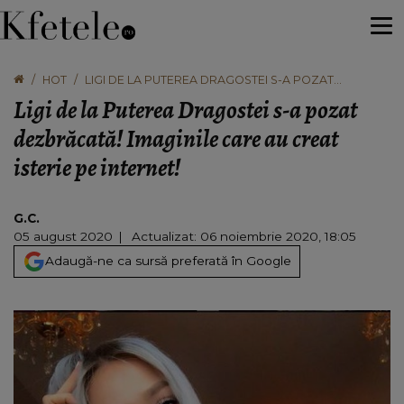
HOT
LIGI DE LA PUTEREA DRAGOSTEI S-A POZAT
DEZBRĂCATĂ! IMAGINILE CARE AU CREAT ISTERIE PE
Ligi de la Puterea Dragostei s-a pozat
INTERNET!
dezbrăcată! Imaginile care au creat
isterie pe internet!
G.C.
05 august 2020
Actualizat: 06 noiembrie 2020, 18:05
Adaugă-ne ca sursă preferată în Google