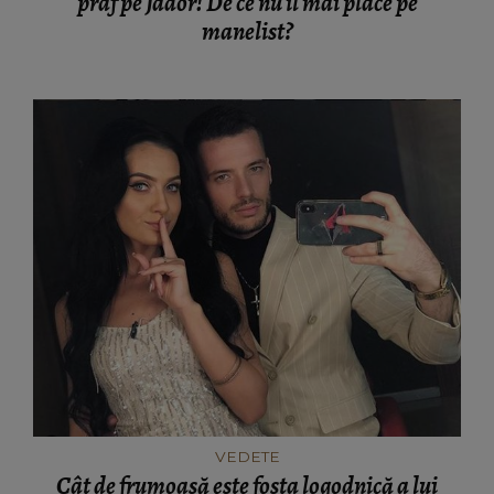
praf pe Jador! De ce nu îl mai place pe
manelist?
VEDETE
Cât de frumoasă este fosta logodnică a lui