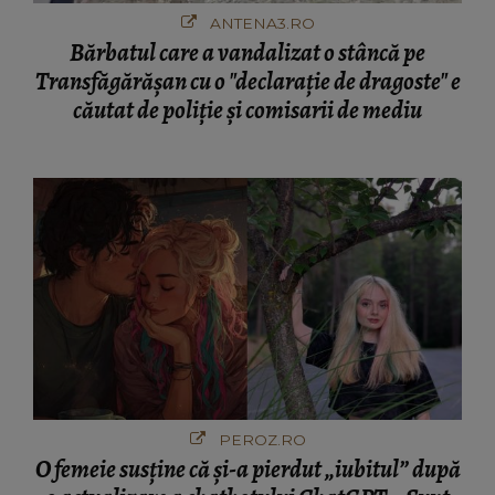
ANTENA3.RO
Bărbatul care a vandalizat o stâncă pe
Transfăgărășan cu o "declaraţie de dragoste" e
căutat de poliție și comisarii de mediu
PEROZ.RO
O femeie susține că și-a pierdut „iubitul” după