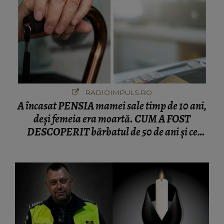
RADIOIMPULS.RO
A încasat PENSIA mamei sale timp de 10 ani,
deși femeia era moartă. CUM A FOST
DESCOPERIT bărbatul de 50 de ani și ce
afacere a deschis cu banii obținuți? SUMA E
COLOSALĂ