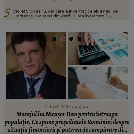
Viorel Sibiceanu, cel care a inventat celebrii mici de
Dedulești, s-a stins din viață: „Grea încercare.”
»
VEDETE
Valentin Sanfira, acuzații despre infidelitate? Ce
re
mărturisiri a făcut artistul de muzică populară:
m
n
“Doi ochi ce m-au înșelat.”