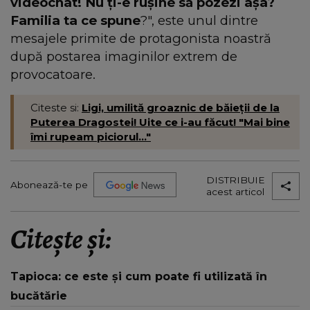
videochat! Nu ţi-e ruşine să pozezi aşa?
Familia ta ce spune
?", este unul dintre
mesajele primite de protagonista noastră
după postarea imaginilor extrem de
provocatoare.
Citeste si:
Ligi, umilită groaznic de băieţii de la
Puterea Dragostei! Uite ce i-au făcut! "Mai bine
îmi rupeam piciorul..."
DISTRIBUIE
Abonează-te pe
acest articol
Citește și:
Tapioca: ce este și cum poate fi utilizată în
bucătărie