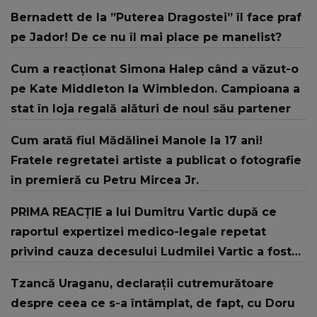
Bernadett de la ”Puterea Dragostei” îl face praf
pe Jador! De ce nu îl mai place pe manelist?
Cum a reacționat Simona Halep când a văzut-o
pe Kate Middleton la Wimbledon. Campioana a
stat în loja regală alături de noul său partener
Cum arată fiul Mădălinei Manole la 17 ani!
Fratele regretatei artiste a publicat o fotografie
în premieră cu Petru Mircea Jr.
PRIMA REACȚIE a lui Dumitru Vartic după ce
raportul expertizei medico-legale repetat
privind cauza decesului Ludmilei Vartic a fost
finalizat. CE SPUNE despre concluziile
Tzancă Uraganu, declarații cutremurătoare
specialiștilor: "În momentul..."
despre ceea ce s-a întâmplat, de fapt, cu Doru