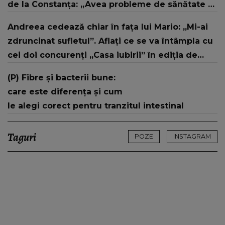
de la Constanța: „Avea probleme de sănătate și
nu le-a tratat”
Andreea cedează chiar în fața lui Mario: „Mi-ai
zdruncinat sufletul”. Aflați ce se va întâmpla cu
cei doi concurenți „Casa iubirii” în ediția de
miercuri, 15 iulie, de la 10:00 și 16:30, la Kanal D
(P) Fibre și bacterii bune:
care este diferența și cum
le alegi corect pentru tranzitul intestinal
Taguri
POZE
INSTAGRAM