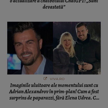
o actualizare a chatbotului ChatGPT: „Sunt
devastată”
VIVA.RO
Imaginile uluitoare ale momentului sunt cu
Adrian Alexandrov în prim-plan! Cum a fost
surprins de paparazzi, fără Elena Udrea. Cu
cine s-a întâlnit partenerul fostei politiciene în