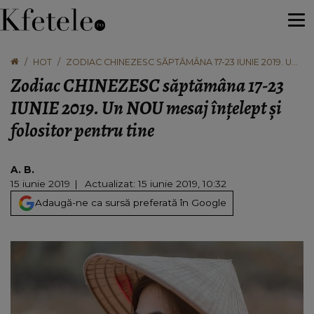
HOT
ZODIAC CHINEZESC SĂPTĂMÂNA 17-23 IUNIE 2019. UN
NOU MESAJ ÎNȚELEPT ȘI FOLOSITOR PENTRU TINE
Zodiac CHINEZESC săptămâna 17-23
IUNIE 2019. Un NOU mesaj înțelept și
folositor pentru tine
A. B.
15 iunie 2019
Actualizat: 15 iunie 2019, 10:32
Adaugă-ne ca sursă preferată în Google