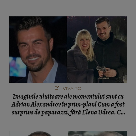
VIVA.RO
Imaginile uluitoare ale momentului sunt cu
Adrian Alexandrov în prim-plan! Cum a fost
surprins de paparazzi, fără Elena Udrea. Cu
cine s-a întâlnit partenerul fostei politiciene în
București! Gestul lui...