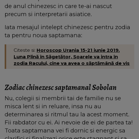
de anul chinezesc in care te-ai nascut
precum si interpretarii asiatice.
Iata mesajul intelept chinezesc pentru zodia
ta pentru noua saptamana:
Citeste si:
Horoscop Urania 15-21 iunie 2019.
Luna Plină în Săgetător, Soarele va intra în
zodia Racului, cine va avea o săptămână de vis
Zodiac chinezesc saptamanal Sobolan
Nu, colegii si membrii tai de familie nu se
misca lent si in reluare, insa nu au
determinarea si ritmul tau la acest moment.
Fii rabdator cu ei. Ai nevoie de ei de partea ta!
Toata saptamana vei fi dornic si energic sa
clarifici si finalizezi orice este stagnant si sa