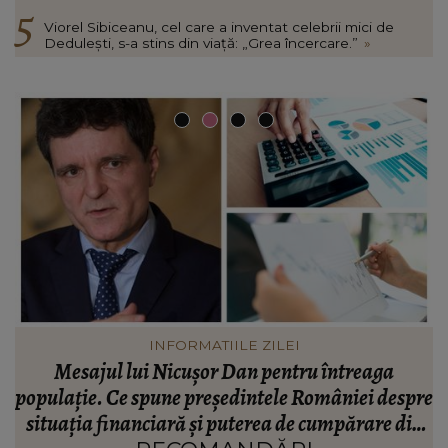
Viorel Sibiceanu, cel care a inventat celebrii mici de
Dedulești, s-a stins din viață: „Grea încercare.”
»
VEDETE
Valentin Sanfira, acuzații despre infidelitate? Ce
re
mărturisiri a făcut artistul de muzică populară:
m
n
“Doi ochi ce m-au înșelat.”