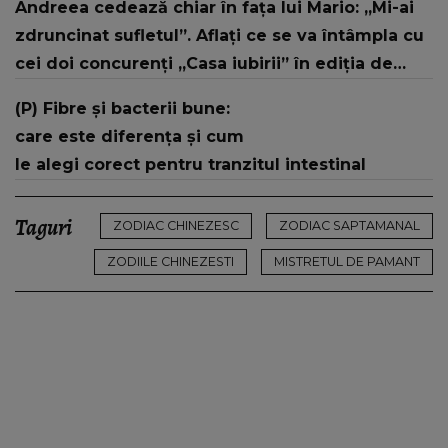
Andreea cedează chiar în fața lui Mario: „Mi-ai
zdruncinat sufletul”. Aflați ce se va întâmpla cu
cei doi concurenți „Casa iubirii” în ediția de
miercuri, 15 iulie, de la 10:00 și 16:30, la Kanal D
(P) Fibre și bacterii bune:
care este diferența și cum
le alegi corect pentru tranzitul intestinal
Taguri
ZODIAC CHINEZESC
ZODIAC SAPTAMANAL
ZODIILE CHINEZESTI
MISTRETUL DE PAMANT