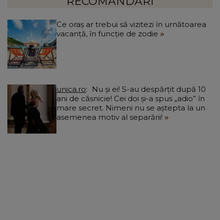
”
RECOMANDĂRI
Ce oraș ar trebui să vizitezi în urnătoarea
vacanță, în funcție de zodie
unica.ro
Nu și ei! S-au despărțit după 10
ani de căsnicie! Cei doi și-a spus „adio” în
mare secret. Nimeni nu se aștepta la un
asemenea motiv al separării!