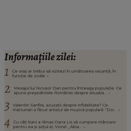
Informațiile zilei:
Ce oraș ar trebui să vizitezi în urnătoarea vacanță, în
funcție de zodie
»
Mesajul lui Nicușor Dan pentru întreaga populație. Ce
spune președintele României despre situația...
»
Valentin Sanfira, acuzații despre infidelitate? Ce
mărturisiri a făcut artistul de muzică populară: “Doi...
»
Cu câți bani a rămas Oana Lis să cumpere mâncare
pentru ea și soțul ei, Viorel: „Abia...
»