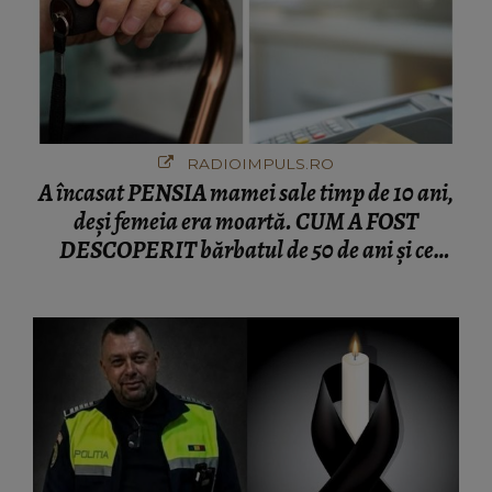
RADIOIMPULS.RO
A încasat PENSIA mamei sale timp de 10 ani,
deși femeia era moartă. CUM A FOST
DESCOPERIT bărbatul de 50 de ani și ce
afacere a deschis cu banii obținuți? SUMA E
COLOSALĂ