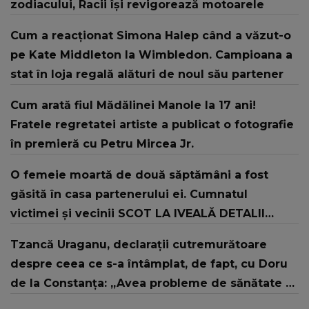
zodiacului, Racii își revigorează motoarele
Cum a reacționat Simona Halep când a văzut-o
pe Kate Middleton la Wimbledon. Campioana a
stat în loja regală alături de noul său partener
Cum arată fiul Mădălinei Manole la 17 ani!
Fratele regretatei artiste a publicat o fotografie
în premieră cu Petru Mircea Jr.
O femeie moartă de două săptămâni a fost
găsită în casa partenerului ei. Cumnatul
victimei și vecinii SCOT LA IVEALĂ DETALII
SFÂȘIETOARE! Ce se întâmpla în familia lor și
Tzancă Uraganu, declarații cutremurătoare
când A FOST VĂZUTĂ ULTIMA DATĂ: "A săpat o
despre ceea ce s-a întâmplat, de fapt, cu Doru
groapă, dar a lăsat-o în..."
de la Constanța: „Avea probleme de sănătate și
nu le-a tratat”