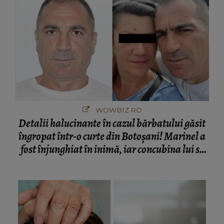
WOWBIZ.RO
Detalii halucinante în cazul bărbatului găsit
îngropat într-o curte din Botoșani! Marinel a
fost înjunghiat în inimă, iar concubina lui se
numără printre suspecți