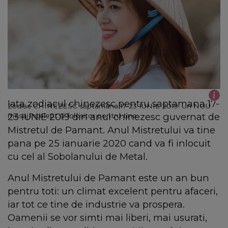
Iata zodiacul chinezesc pentru saptamana 17-
Zodiac CHINEZESC săptămâna 17-23 IUNIE 2019. Un NOU
23 IUNIE 2019 din anul chinezesc guvernat de
mesaj înțelept și folositor pentru tine
Mistretul de Pamant. Anul Mistretului va tine
pana pe 25 ianuarie 2020 cand va fi inlocuit
cu cel al Sobolanului de Metal.
Anul Mistretului de Pamant este un an bun
pentru toti: un climat excelent pentru afaceri,
iar tot ce tine de industrie va prospera.
Oamenii se vor simti mai liberi, mai usurati,