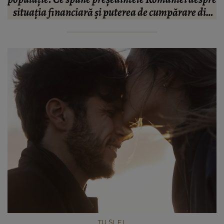
n
“Doi ochi ce m-au înșelat.”
”
TU ȘI EL