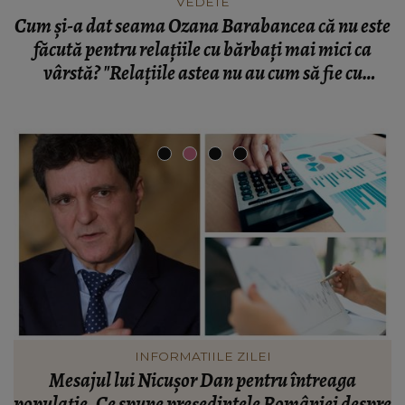
VEDETE
Cum și-a dat seama Ozana Barabancea că nu este
făcută pentru relațiile cu bărbați mai mici ca
vârstă? "Relațiile astea nu au cum să fie cu
binecuvântare și eu cred că dau dovadă de egoism
din partea mea!"
VEDETE
Valentin Sanfira, acuzații despre infidelitate? Ce
re
mărturisiri a făcut artistul de muzică populară:
m