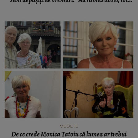
sunt depășiți de vremuri. “Au rămas acolo, tot
acum 20 de ani.”
VEDETE
De ce crede Monica Tatoiu că lumea ar trebui