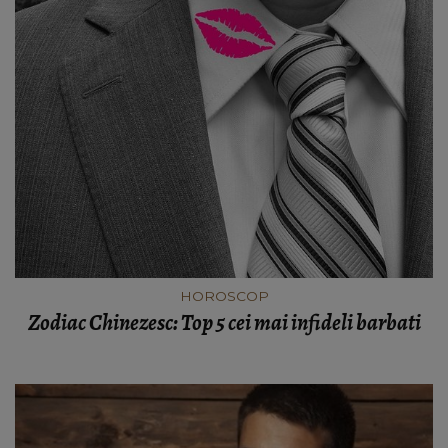
HOROSCOP
Zodiac Chinezesc: Top 5 cei mai infideli barbati