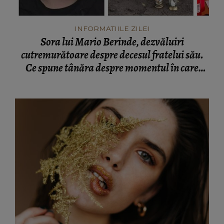
INFORMATIILE ZILEI
Sora lui Mario Berinde, dezvăluiri
cutremurătoare despre decesul fratelui său.
Ce spune tânăra despre momentul în care
adolescentul și-a pierdut viața: “Nu a fost față
în față.”