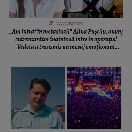
WOWBIZ.RO
„Am intrat în metastază” Alina Pușcău, anunț
cutremurător înainte să intre în operație!
Vedeta a transmis un mesaj emoționant
fanilor