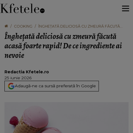
COOKING
ÎNGHEȚATĂ DELICIOSĂ CU ZMEURĂ FĂCUTĂ
ACASĂ FOARTE RAPID! DE CE INGREDIENTE AI
Înghețată deliciosă cu zmeură făcută
NEVOIE
acasă foarte rapid! De ce ingrediente ai
nevoie
Redactia Kfetele.ro
25 iunie 2026
Adaugă-ne ca sursă preferată în Google