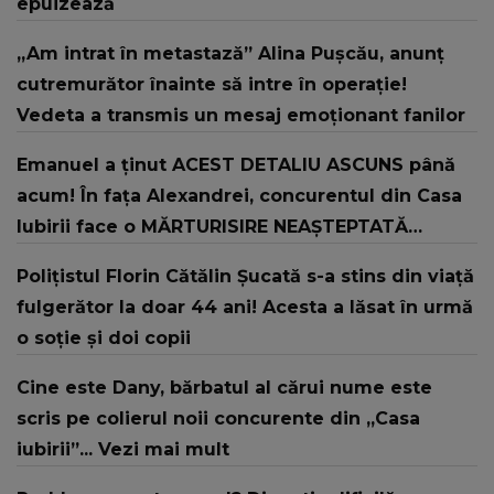
epuizează
„Am intrat în metastază” Alina Pușcău, anunț
cutremurător înainte să intre în operație!
Vedeta a transmis un mesaj emoționant fanilor
Emanuel a ținut ACEST DETALIU ASCUNS până
acum! În fața Alexandrei, concurentul din Casa
Iubirii face o MĂRTURISIRE NEAȘTEPTATĂ
despre mama sa: "I-am spus și ei în față, eu nu
Polițistul Florin Cătălin Șucată s-a stins din viață
te iubesc pentru că..."
fulgerător la doar 44 ani! Acesta a lăsat în urmă
o soție și doi copii
Cine este Dany, bărbatul al cărui nume este
scris pe colierul noii concurente din „Casa
iubirii”... Vezi mai mult