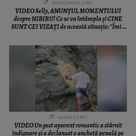
RADIOIMPULS.RO
VIDEO Selly, ANUNȚUL MOMENTULUI
despre NIBIRU! Ce se va întâmpla și CINE
SUNT CEI VIZAȚI de această situație: "Îmi e
ciudă că..."
KANALD2.RO
VIDEO Un gest aparent romantic a stârnit
indignare și a declanșat o anchetă penală pe