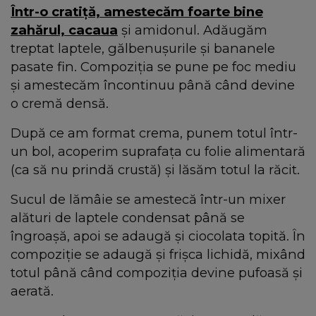
Într-o cratiță, amestecăm foarte bine
zahărul, cacaua
și amidonul. Adăugăm
treptat laptele, gălbenușurile și bananele
pasate fin. Compoziția se pune pe foc mediu
și amestecăm încontinuu până când devine
o cremă densă.
După ce am format crema, punem totul într-
un bol, acoperim suprafața cu folie alimentară
(ca să nu prindă crustă) și lăsăm totul la răcit.
Sucul de lămâie se amestecă într-un mixer
alături de laptele condensat până se
îngroașă, apoi se adaugă și ciocolata topită. În
compoziție se adaugă și frișca lichidă, mixând
totul până când compoziția devine pufoasă și
aerată.