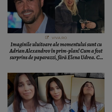
VIVA.RO
Imaginile uluitoare ale momentului sunt cu
Adrian Alexandrov în prim-plan! Cum a fost
surprins de paparazzi, fără Elena Udrea. Cu
cine s-a întâlnit partenerul fostei politiciene în
București! Gestul lui...