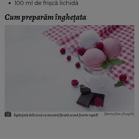
100 ml de frișcă lichidă
Cum preparăm înghețata
[Sursa foto: freepik]
Înghețată deliciosă cu zmeură făcută acasă foarte rapid!