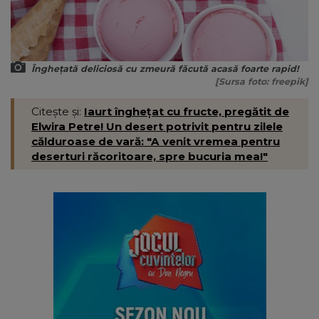
Înghețată deliciosă cu zmeură făcută acasă foarte rapid!
[Sursa foto: freepik]
Citește și:
Iaurt înghețat cu fructe, pregătit de
Elwira Petre! Un desert potrivit pentru zilele
călduroase de vară: "A venit vremea pentru
deserturi răcoritoare, spre bucuria mea!"