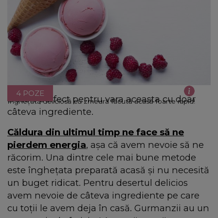
4 POZE
Desert perfect pentru vara aceasta cu doar
Înghețată deliciosă cu zmeură făcută acasă foarte rapid!
câteva ingrediente.
Căldura din ultimul timp ne face să ne
pierdem energia
, așa că avem nevoie să ne
răcorim. Una dintre cele mai bune metode
este înghețata preparată acasă și nu necesită
un buget ridicat. Pentru desertul delicios
avem nevoie de câteva ingrediente pe care
cu toții le avem deja în casă. Gurmanzii au un