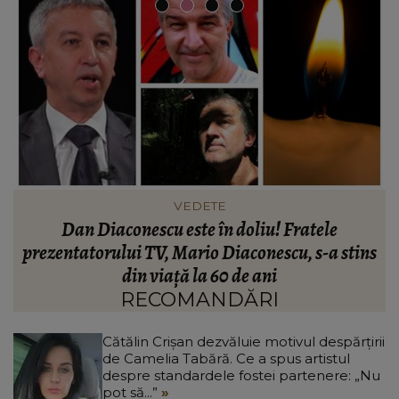
INFORMATIILE ZILEI
Noi detalii în cazul bărbatului găsit îngropat în
s
curtea unei case din Botoșani. Ce îi mărturisise
p
fiului său înainte să dispară: „Așa a fost găsit
cadavrul!”
RECOMANDĂRI
Cătălin Crișan dezvăluie motivul despărțirii
de Camelia Tabără. Ce a spus artistul
despre standardele fostei partenere: „Nu
pot să...”