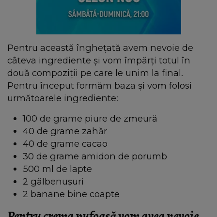
Pentru această înghețată avem nevoie de
câteva ingrediente și vom împărți totul în
două compoziții pe care le unim la final.
Pentru început formăm baza și vom folosi
următoarele ingrediente:
100 de grame piure de zmeură
40 de grame zahăr
40 de grame cacao
30 de grame amidon de porumb
500 ml de lapte
2 gălbenușuri
2 banane bine coapte
Pentru crema pufoasă vom avea nevoie