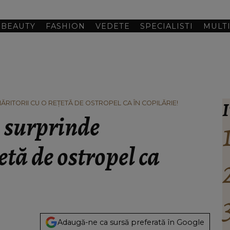
BEAUTY
FASHION
VEDETE
SPECIALISTI
MULT
I
ĂRITORII CU O REȚETĂ DE OSTROPEL CA ÎN COPILĂRIE!
i surprinde
etă de ostropel ca
Adaugă-ne ca sursă preferată în Google