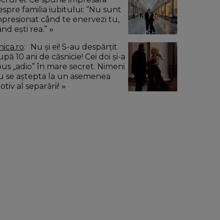
espre familia iubitului: “Nu sunt
mpresionat când te enervezi tu,
ând ești rea.”
nica.ro
Nu și ei! S-au despărțit
pă 10 ani de căsnicie! Cei doi și-a
pus „adio” în mare secret. Nimeni
u se aștepta la un asemenea
tiv al separării!