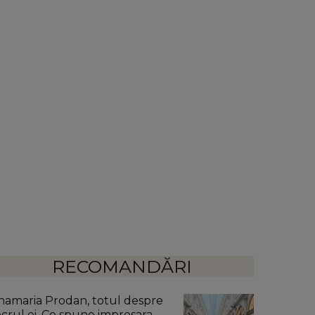
RECOMANDĂRI
namaria Prodan, totul despre
ocrul ei. Ce spune impresara