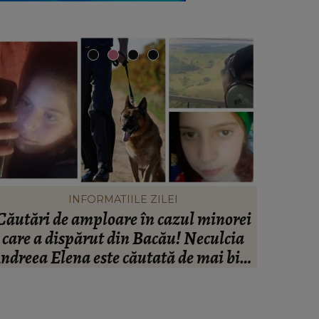
INFORMATIILE ZILEI
Căutări de amploare în cazul minorei
Peste
care a dispărut din Bacău! Neculcia
Ana
ndreea Elena este căutată de mai bine
Impresa
de două zile! Un elicopter intervine la
“Nu cred
misiune