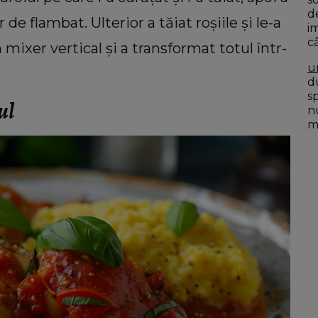
d
de flambat. Ulterior a tăiat roșiile și le-a
i
c
 mixer vertical și a transformat totul într-
u
du
s
ul
n
mo