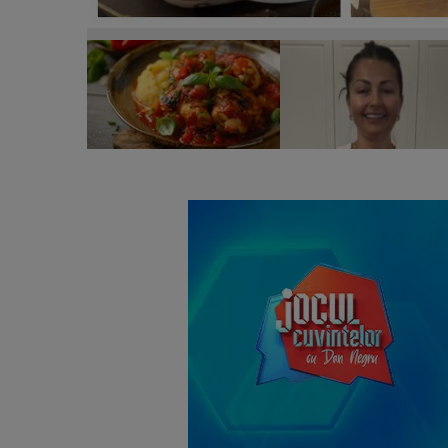
Gabriela Cristea își surprinde urmăritorii cu o rețet