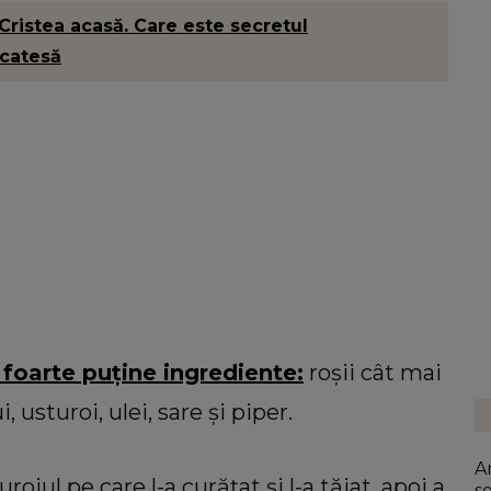
Cristea acasă. Care este secretul
icatesă
 foarte puține ingrediente:
roșii cât mai
 usturoi, ulei, sare și piper.
A
oiul pe care l-a curățat și l-a tăiat, apoi a
s