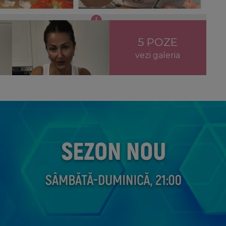
ă de ostropel ca în copilărie!
5 POZE
vezi galeria