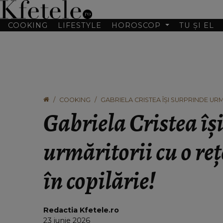
COOKING
LIFESTYLE
HOROSCOP
TU ȘI EL
COOKING
GABRIELA CRISTEA ÎȘI SURPRINDE URM
Gabriela Cristea îș
urmăritorii cu o reț
în copilărie!
Redactia Kfetele.ro
23 iunie 2026