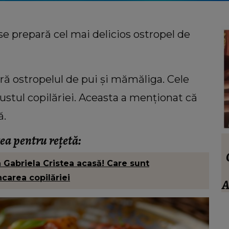
se prepară cel mai delicios ostropel de
ră ostropelul de pui și mămăliga. Cele
ustul copilăriei. Aceasta a menționat că
ă.
tea pentru rețetă:
VEDETE
stivan
Anamaria Prodan, totul despre socrul
a Gabriela Cristea acasă! Care sunt
ei. Ce spune impresara despre familia
carea copilăriei
trece
iubitului: “Nu sunt impresionat când
A
a:
te enervezi tu, când ești rea.”
ouă