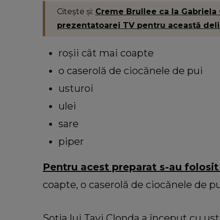
Citește și:
Creme Brullee ca la Gabriela 
prezentatoarei TV pentru această del
roșii cât mai coapte
o caserolă de ciocănele de pui
usturoi
ulei
sare
piper
Pentru acest preparat s-au folosit
coapte, o caserolă de ciocănele de pui,
Soția lui Tavi Clonda a început cu ustur