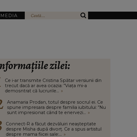
IMEDIA
nformațiile zilei:
Ce i-ar transmite Cristina Spătar versiunii din
trecut dacă ar avea ocazia: “Viața mi-a
demosntrat că lucrurile...
»
Anamaria Prodan, totul despre socrul ei. Ce
spune impresara despre familia iubitului: “Nu
sunt impresionat când te enervezi...
»
Connect-R a făcut dezvăluiri neașteptate
despre Misha după divorț. Ce a spus artistul
despre mama fiicei sale:...
»