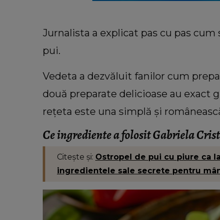
Jurnalista a explicat pas cu pas cum 
pui.
Vedeta a dezvăluit fanilor cum prepa
două preparate delicioase au exact g
rețeta este una simplă și româneasc
Ce ingrediente a folosit Gabriela Cris
VEDETE
VIDEO Cu ce se ocupă George Re
Citește și:
Ostropel de pui cu piure ca l
în America. Soțul Adrianei
ingredientele sale secrete pentru mân
Bahmuțeanu a dezvăluit de ce pe
atât de mult timp în Români
„Trebuie să ne împărțim pe d
continente.”