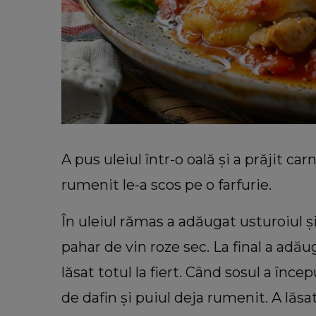
A pus uleiul într-o oală și a prăjit ca
rumenit le-a scos pe o farfurie.
În uleiul rămas a adăugat usturoiul și
pahar de vin roze sec. La final a adău
lăsat totul la fiert. Când sosul a înce
de dafin și puiul deja rumenit. A lăsat 