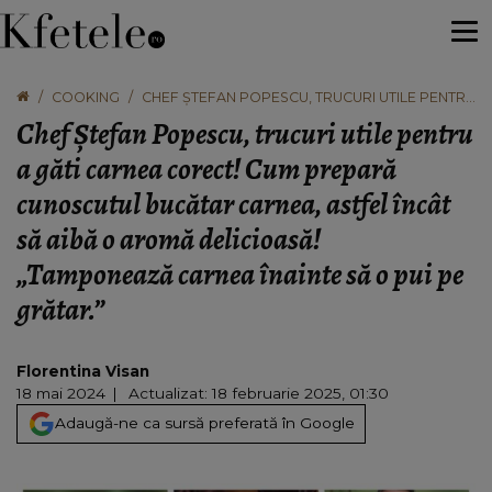
COOKING
CHEF ȘTEFAN POPESCU, TRUCURI UTILE PENTRU
A GĂTI CARNEA CORECT! CUM PREPARĂ
Chef Ștefan Popescu, trucuri utile pentru
CUNOSCUTUL BUCĂTAR CARNEA, ASTFEL ÎNCÂT
SĂ AIBĂ O AROMĂ DELICIOASĂ! „TAMPONEAZĂ
a găti carnea corect! Cum prepară
CARNEA ÎNAINTE SĂ O PUI PE GRĂTAR.”
cunoscutul bucătar carnea, astfel încât
să aibă o aromă delicioasă!
„Tamponează carnea înainte să o pui pe
grătar.”
Florentina Visan
18 mai 2024
Actualizat: 18 februarie 2025, 01:30
Adaugă-ne ca sursă preferată în Google