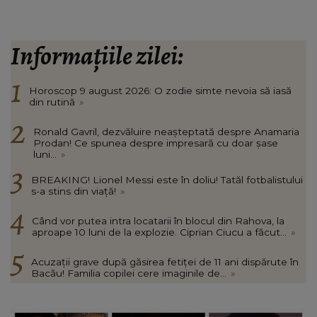
Informațiile zilei:
Horoscop 9 august 2026: O zodie simte nevoia să iasă
din rutină
»
Ronald Gavril, dezvăluire neașteptată despre Anamaria
Prodan! Ce spunea despre impresară cu doar șase
luni...
»
BREAKING! Lionel Messi este în doliu! Tatăl fotbalistului
s-a stins din viață!
»
Când vor putea intra locatarii în blocul din Rahova, la
aproape 10 luni de la explozie. Ciprian Ciucu a făcut...
»
Acuzații grave după găsirea fetiței de 11 ani dispărute în
Bacău! Familia copilei cere imaginile de...
»