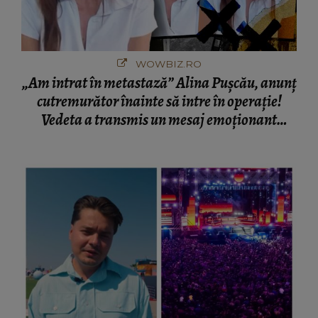
WOWBIZ.RO
„Am intrat în metastază” Alina Pușcău, anunț
cutremurător înainte să intre în operație!
Vedeta a transmis un mesaj emoționant
fanilor