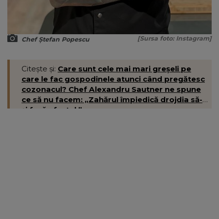
[Sursa foto: Instagram]
Chef Ștefan Popescu
Citește și:
Care sunt cele mai mari greșeli pe
care le fac gospodinele atunci când pregătesc
cozonacul? Chef Alexandru Sautner ne spune
ce să nu facem: „Zahărul împiedică drojdia să-
și facă efectul.”