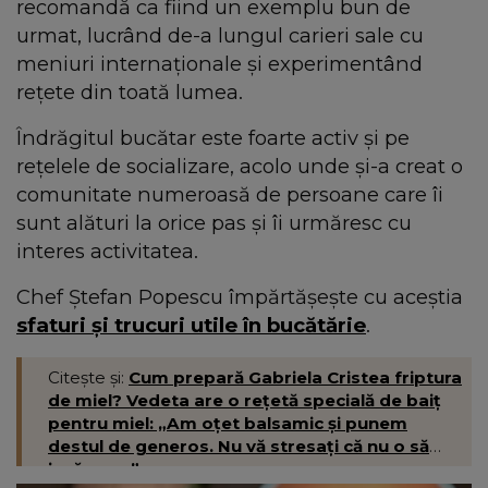
recomandă ca fiind un exemplu bun de
urmat, lucrând de-a lungul carieri sale cu
meniuri internaționale și experimentând
rețete din toată lumea.
Îndrăgitul bucătar este foarte activ și pe
rețelele de socializare, acolo unde și-a creat o
comunitate numeroasă de persoane care îi
sunt alături la orice pas și îi urmăresc cu
interes activitatea.
Chef Ștefan Popescu împărtășește cu aceștia
sfaturi și trucuri utile în bucătărie
.
Citește și:
Cum prepară Gabriela Cristea friptura
de miel? Vedeta are o rețetă specială de baiț
pentru miel: „Am oțet balsamic și punem
destul de generos. Nu vă stresați că nu o să
iasă acru.”