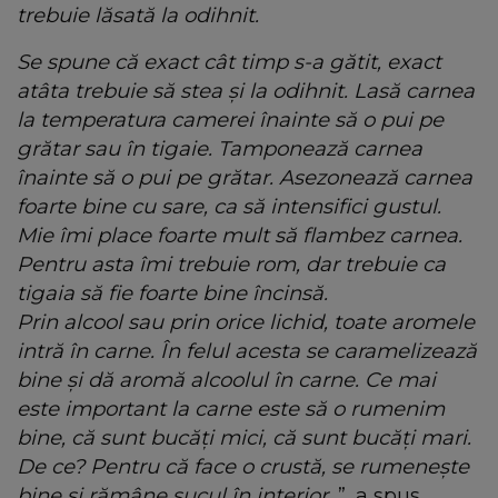
trebuie lăsată la odihnit.
Se spune că exact cât timp s-a gătit, exact
atâta trebuie să stea și la odihnit. Lasă carnea
la temperatura camerei înainte să o pui pe
grătar sau în tigaie. Tamponează carnea
înainte să o pui pe grătar. Asezonează carnea
foarte bine cu sare, ca să intensifici gustul.
Mie îmi place foarte mult să flambez carnea.
Pentru asta îmi trebuie rom, dar trebuie ca
tigaia să fie foarte bine încinsă.
Prin alcool sau prin orice lichid, toate aromele
intră în carne. În felul acesta se caramelizează
bine și dă aromă alcoolul în carne. Ce mai
este important la carne este să o rumenim
bine, că sunt bucăți mici, că sunt bucăți mari.
De ce? Pentru că face o crustă, se rumenește
bine și rămâne sucul în interior
.”, a spus