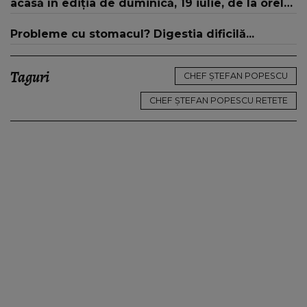
acasă în ediția de duminică, 19 iulie, de la orele
16:00 și 19:00, doar la Kanal D
Probleme cu stomacul? Digestia dificilă...
Taguri
CHEF ȘTEFAN POPESCU
CHEF ȘTEFAN POPESCU RETETE