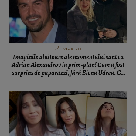
VIVA.RO
Imaginile uluitoare ale momentului sunt cu
Adrian Alexandrov în prim-plan! Cum a fost
surprins de paparazzi, fără Elena Udrea. Cu
cine s-a întâlnit partenerul fostei politiciene în
București! Gestul lui...