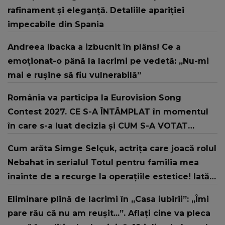
rafinament și eleganță. Detaliile apariției
impecabile din Spania
Andreea Ibacka a izbucnit în plâns! Ce a
emoționat-o până la lacrimi pe vedetă: „Nu-mi
mai e rușine să fiu vulnerabilă”
România va participa la Eurovision Song
Contest 2027. CE S-A ÎNTÂMPLAT în momentul
în care s-a luat decizia și CUM S-A VOTAT
revenirea în concurs: "Reprezintă un proiect
Cum arăta Simge Selçuk, actrița care joacă rolul
strategic de..."
Nebahat în serialul Totul pentru familia mea
înainte de a recurge la operațiile estetice! Iată
ce aspect fizic uluitor avea aceasta la 19 ani:
Eliminare plină de lacrimi în „Casa iubirii”: „Îmi
„Tinerețe rebelă”
pare rău că nu am reușit...”. Aflați cine va pleca