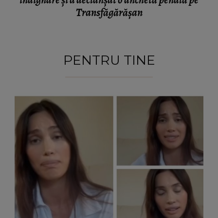
indignare și a declanșat o anchetă penală pe
Transfăgărășan
PENTRU TINE