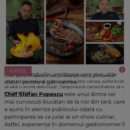
4 POZE
Află din rândurile următoare cere mai utile
Chef Ștefan Popescu, trucuri utile pentru a găti carnea
sfaturi pentru a găti carnea.
corect! Cum prepară cunoscutul bucătar carnea, astfel încât
să aibă o aromă delicioasă! „Tamponează carnea înainte să o
pui pe grătar.”
Chef Ștefan Popescu
este unul dintre cei
mai cunoscuți bucătari de la noi din țară, care
a ajuns în atenția publicului odată cu
participarea sa ca jurat la un show culinar.
Astfel, experiența în domeniul gastronomiei îl