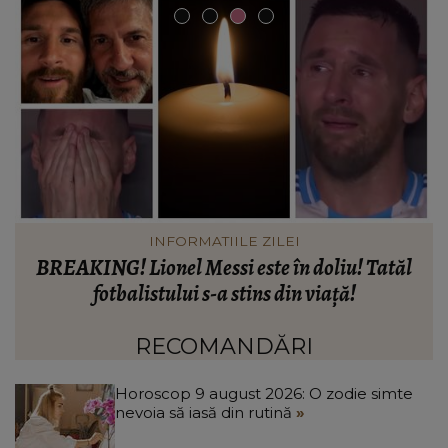
INFORMATIILE ZILEI
NG! Lionel Messi este în doliu! Tatăl
Când vor 
fotbalistului s-a stins din viață!
Rahova, la a
Ciucu a făcu
RECOMANDĂRI
Horoscop 9 august 2026: O zodie simte
nevoia să iasă din rutină