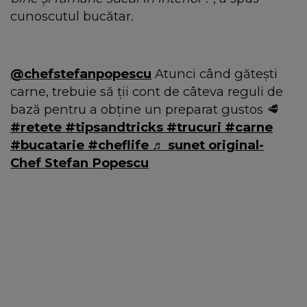
cunoscutul bucătar.
@chefstefanpopescu
Atunci când gătești
carne, trebuie să ții cont de câteva reguli de
bază pentru a obține un preparat gustos 🥩
#retete
#tipsandtricks
#trucuri
#carne
#bucatarie
#cheflife
♬ sunet original-
Chef Stefan Popescu