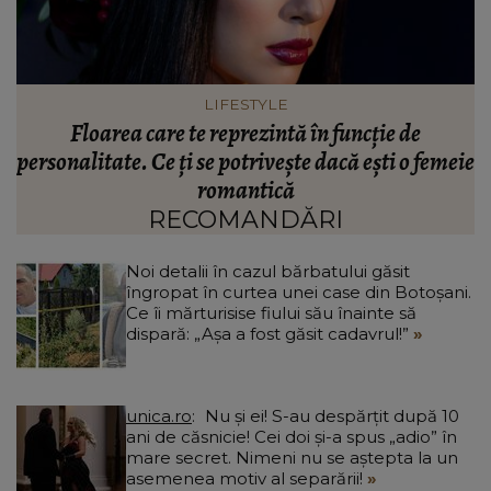
VEDETE
Care este trucul Mariei Dragomiroiu pentru un
ie
păr atât de lung. Artista a dezvăluit ce anume a
ajutat-o când avea probleme cu el: “Am învățat
din bătrâni.”
RECOMANDĂRI
Noi detalii în cazul bărbatului găsit
îngropat în curtea unei case din Botoșani.
Ce îi mărturisise fiului său înainte să
dispară: „Așa a fost găsit cadavrul!”
unica.ro
Nu și ei! S-au despărțit după 10
ani de căsnicie! Cei doi și-a spus „adio” în
mare secret. Nimeni nu se aștepta la un
asemenea motiv al separării!