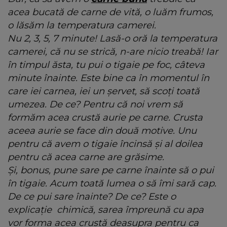
acea bucată de carne de vită, o luăm frumos,
o lăsăm la temperatura camerei.
Nu 2, 3, 5, 7 minute! Lasă-o oră la temperatura
camerei, că nu se strică, n-are nicio treabă! Iar
în timpul ăsta, tu pui o tigaie pe foc, câteva
minute înainte. Este bine ca în momentul în
care iei carnea, iei un șervet, să scoți toată
umezea. De ce? Pentru că noi vrem să
formăm acea crustă aurie pe carne. Crusta
aceea aurie se face din două motive. Unu
pentru că avem o tigaie încinsă și al doilea
pentru că acea carne are grăsime.
Și, bonus, pune sare pe carne înainte să o pui
în tigaie. Acum toată lumea o să îmi sară cap.
De ce pui sare înainte? De ce? Este o
explicație chimică, sarea împreună cu apa
vor forma acea crustă deasupra pentru ca