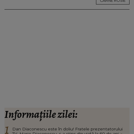
CARNE ROSIE
Informațiile zilei:
Dan Diaconescu este în doliu! Fratele prezentatorului
TV, Mario Diaconescu, s-a stins din viață la 60 de ani
»