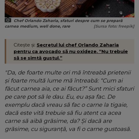
Chef Orlando Zaharia, sfaturi despre cum se prepară
carnea medium, well done, rare
[Sursa foto: freepik]
Citește și:
Secretul lui chef Orlando Zaharia
pentru ca avocado să nu oxideze. “Nu trebuie
să se simtă gustul.”
"Da, de foarte multe ori mă întreabă prietenii
și foarte multă lume mă întreabă: “Cum ai
făcut carnea aia, ce ai făcut?” Sunt mici sfaturi
pe care pot să le dau. Eu, eu așa fac. De
exemplu dacă vreau să fac o carne la tigaie,
dacă este vită trebuie să fiu atent ca acea
carne să aibă grăsime, da? Și dacă are
grăsime, cu siguranță, va fi o carne gustoasă.