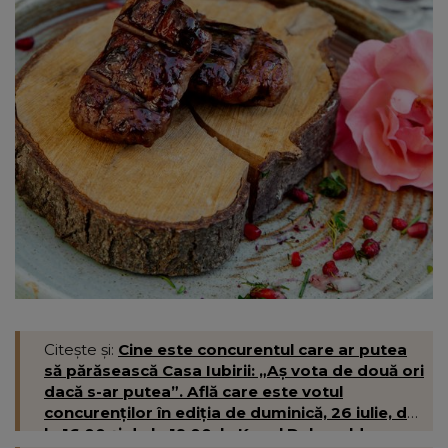
Citește și:
Cine este concurentul care ar putea
să părăsească Casa Iubirii: „Aș vota de două ori
dacă s-ar putea”. Află care este votul
concurenților în ediția de duminică, 26 iulie, de
la 16:00 și de la 19:00, la Kanal D- kanald.ro