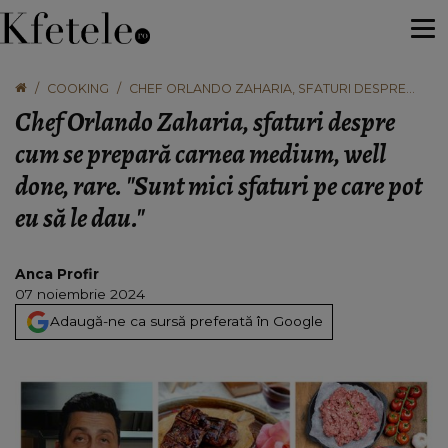
COOKING
CHEF ORLANDO ZAHARIA, SFATURI DESPRE
CUM SE PREPARĂ CARNEA MEDIUM, WELL
Chef Orlando Zaharia, sfaturi despre
DONE, RARE. "SUNT MICI SFATURI PE CARE POT
EU SĂ LE DAU."
cum se prepară carnea medium, well
done, rare. "Sunt mici sfaturi pe care pot
eu să le dau."
Anca Profir
07 noiembrie 2024
Adaugă-ne ca sursă preferată în Google