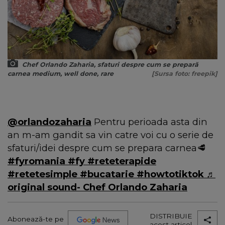
Chef Orlando Zaharia, sfaturi despre cum se prepară
carnea medium, well done, rare
[Sursa foto: freepik]
@orlandozaharia
Pentru perioada asta din
an m-am gandit sa vin catre voi cu o serie de
sfaturi/idei despre cum se prepara carnea🥩
#fyromania
#fy
#reteterapide
#retetesimple
#bucatarie
#howtotiktok
♬
original sound- Chef Orlando Zaharia
DISTRIBUIE
Abonează-te pe
acest articol