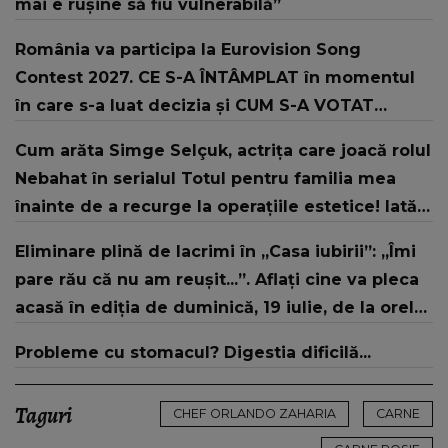
mai e rușine să fiu vulnerabilă”
România va participa la Eurovision Song
Contest 2027. CE S-A ÎNTÂMPLAT în momentul
în care s-a luat decizia și CUM S-A VOTAT
revenirea în concurs: "Reprezintă un proiect
Cum arăta Simge Selçuk, actrița care joacă rolul
strategic de..."
Nebahat în serialul Totul pentru familia mea
înainte de a recurge la operațiile estetice! Iată
ce aspect fizic uluitor avea aceasta la 19 ani:
Eliminare plină de lacrimi în „Casa iubirii”: „Îmi
„Tinerețe rebelă”
pare rău că nu am reușit...”. Aflați cine va pleca
acasă în ediția de duminică, 19 iulie, de la orele
16:00 și 19:00, doar la Kanal D
Probleme cu stomacul? Digestia dificilă...
Taguri
CHEF ORLANDO ZAHARIA
CARNE