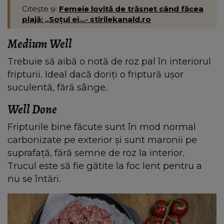
Citește și:
Femeie lovită de trăsnet când făcea
plajă: „Soțul ei...- stirilekanald.ro
Medium Well
Trebuie să aibă o notă de roz pal în interiorul
fripturii. Ideal dacă doriți o friptură ușor
suculentă, fără sânge.
Well Done
Fripturile bine făcute sunt în mod normal
carbonizate pe exterior și sunt maronii pe
suprafață, fără semne de roz la interior.
Trucul este să fie gătite la foc lent pentru a
nu se întări.