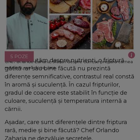
5 POZE
Când discutăm despre nutrienți, o friptură
Chef Orlando Zaharia, sfaturi despre cum se prepară carnea
gătită rar sau bine făcută nu prezintă
medium, well done, rare
diferențe semnificative, contrastul real constă
în aromă și suculență. În cazul fripturilor,
gradul de coacere este stabilit în funcție de
culoare, suculență și temperatura internă a
cărnii.
Așadar, care sunt diferențele dintre friptura
rară, medie și bine făcută? Chef Orlando
Zaharia ne dezvăluie secretele.