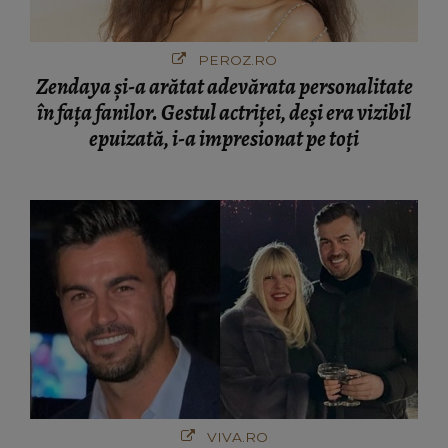
PEROZ.RO
Zendaya și-a arătat adevărata personalitate
în fața fanilor. Gestul actriței, deși era vizibil
epuizată, i-a impresionat pe toți
VIVA.RO