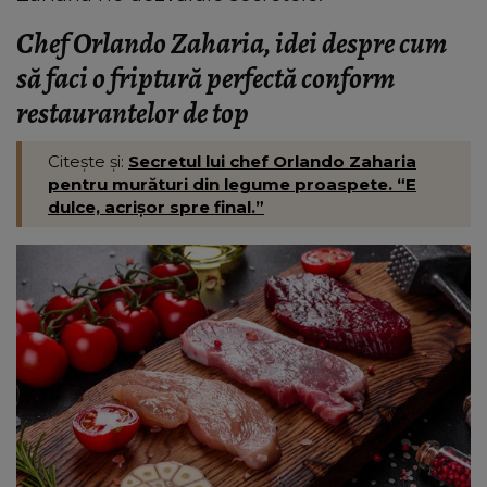
Chef Orlando Zaharia, idei despre cum
să faci o friptură perfectă conform
restaurantelor de top
Citește și:
Secretul lui chef Orlando Zaharia
pentru murături din legume proaspete. “E
dulce, acrișor spre final.”