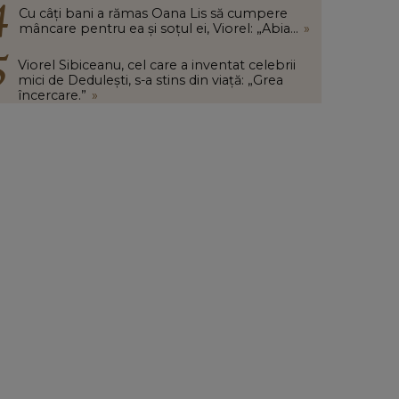
Cu câți bani a rămas Oana Lis să cumpere
mâncare pentru ea și soțul ei, Viorel: „Abia...
»
Viorel Sibiceanu, cel care a inventat celebrii
mici de Dedulești, s-a stins din viață: „Grea
încercare.”
»