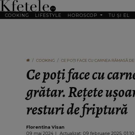
COOKING
LIFESTYLE
HOROSCOP
TU ȘI EL
COOKING
CE POȚI FACE CU CARNEA RĂMASĂ DE 
FRIPTURĂ
Ce poți face cu car
grătar. Rețete ușoa
resturi de friptură
Florentina Visan
09 mai 2024
Actualizat: 09 februarie 2025, 01:10