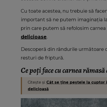
Cu câți bani a rămas Oana Lis
cumpere mâncare pentru ea și soț
Cu toate acestea, nu trebuie să face
Viorel: „Abia mâine luăm pens
important să ne putem imaginația la
prin care putem să refolosim carnea 
delicioase
.
Descoperă din rândurile următoare c
resturi de friptură.
Ce poți face cu carnea rămasă 
Citește și:
Cât se ține peștele la cuptor 
delicioasă