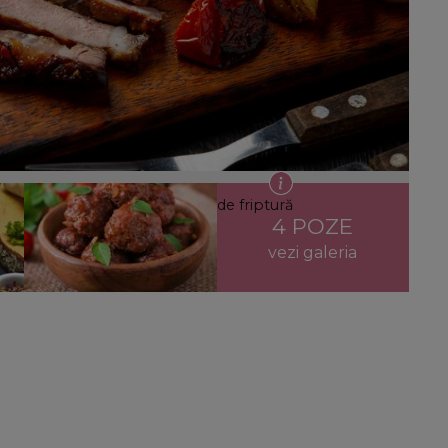
ușoare și gustoase din resturi de friptură
4 POZE
vezi galeria