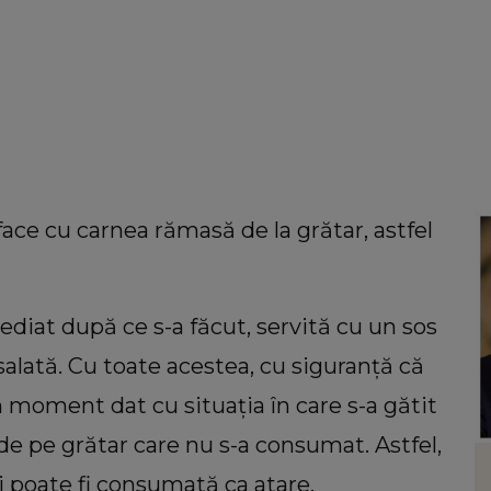
face cu carnea rămasă de la grătar, astfel
ediat după ce s-a făcut, servită cu un sos
 salată. Cu toate acestea, cu siguranță că
n moment dat cu situația în care s-a gătit
 de pe grătar care nu s-a consumat. Astfel,
HOROSCOP
i poate fi consumată ca atare.