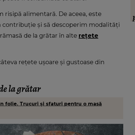
 să
Ce oraș ar trebui să vizitezi în
ul ei,
urnătoarea vacanță, în funcție de zodie
m risipă alimentară. De aceea, este
ia.”
f
 contribuție și să descoperim modalități
ț
rămasă de la grătar în alte
rețete
âteva rețete ușoare și gustoase din
de la grătar
în folie. Trucuri și sfaturi pentru o masă