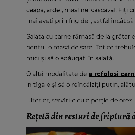
ceapă, ardei, măsline, cașcaval. Fiți cr
mai aveți prin frigider, astfel încât să
Salata cu carne rămasă de la grătar e
pentru o masă de sare. Tot ce trebuie 
mici și să o adăugați în salată.
O altă modalitate de
a refolosi car
în tigaie și să o reîncălziți puțin, ală
Ulterior, serviți-o cu o porție de orez.
Rețetă din resturi de friptură 