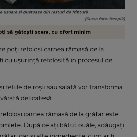
e ușoare și gustoase din resturi de friptură
[Sursa foto: freepik]
oți să gătești seara, cu efort minim
e poți refolosi carnea rămasă de la
fi cu ușurință refolosită în procesul de
i feliile de roșii sau salată vor transforma
vărată delicatesă.
refolosi carnea rămasă de la grătar este
 omlete. După ce ați bătut ouăle, adăugați
rătar, dar și alte ingrediente, cum ar fi