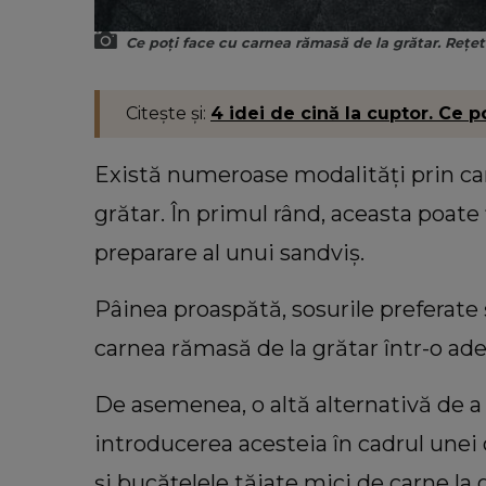
Ce poți face cu carnea rămasă de la grătar. Rețet
Citește și:
4 idei de cină la cuptor. Ce p
Există numeroase modalități prin car
grătar. În primul rând, aceasta poate 
preparare al unui sandviș.
Pâinea proaspătă, sosurile preferate ș
carnea rămasă de la grătar într-o ade
De asemenea, o altă alternativă de a 
introducerea acesteia în cadrul unei
și bucățelele tăiate mici de carne la g