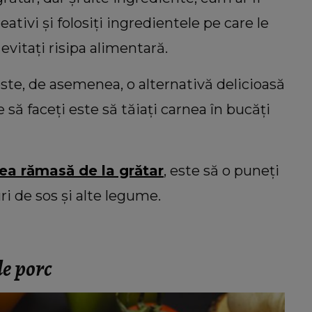
eativi și folosiți ingredientele pe care le
 evitați risipa alimentară.
ste, de asemenea, o alternativă delicioasă
să faceți este să tăiați carnea în bucăți
nea rămasă de la grătar
, este să o puneți
turi de sos și alte legume.
de porc