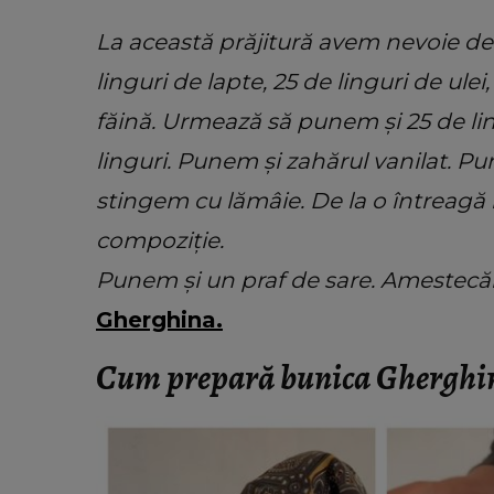
La această prăjitură avem nevoie de
linguri de lapte, 25 de linguri de ulei
făină. Urmează să punem și 25 de lin
linguri. Punem și zahărul vanilat. P
stingem cu lămâie. De la o întreagă
compoziție.
Punem și un praf de sare. Amestecăm
Gherghina.
Cum prepară bunica Gherghin