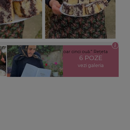
, pentru care avem nevoie de doar cinci ouă.” Rețeta
6 POZE
a!
vezi galeria