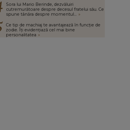
Sora lui Mario Berinde, dezvăluiri
cutremurătoare despre decesul fratelui său. Ce
spune tânăra despre momentul...
»
Ce tip de machiaj te avantajează în funcție de
zodie. Îți evidențiază cel mai bine
personalitatea
»