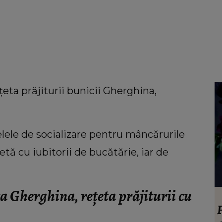
ețeta prăjiturii bunicii Gherghina,
lele de socializare pentru mâncărurile
etă cu iubitorii de bucătărie, iar de
a Gherghina, rețeta prăjiturii cu
LIFESTYLE
uiri
Floarea care te reprezintă în funcție de