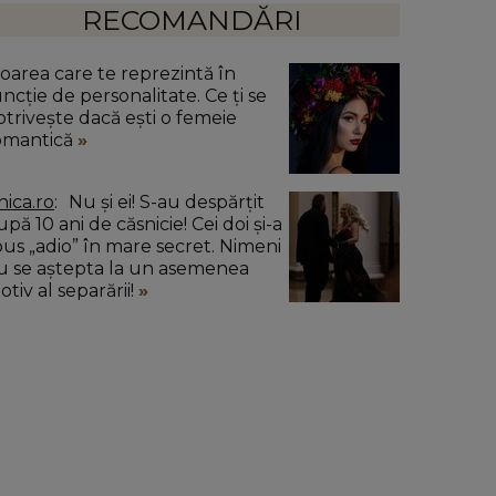
RECOMANDĂRI
loarea care te reprezintă în
uncție de personalitate. Ce ți se
otrivește dacă ești o femeie
omantică
nica.ro
Nu și ei! S-au despărțit
pă 10 ani de căsnicie! Cei doi și-a
pus „adio” în mare secret. Nimeni
u se aștepta la un asemenea
tiv al separării!