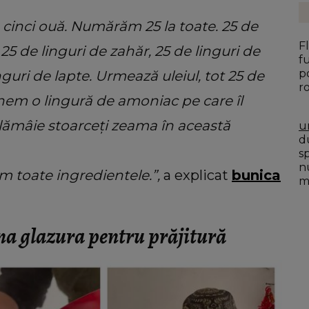
 cinci ouă. Numărăm 25 la toate. 25 de
F
, 25 de linguri de zahăr, 25 de linguri de
f
p
guri de lapte. Urmează uleiul, tot 25 de
r
unem o lingură de amoniac pe care îl
 lămâie stoarceți zeama în această
u
du
s
n
 toate ingredientele.”,
a explicat
bunica
mo
a glazura pentru prăjitură