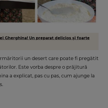
i Gherghina! Un preparat delicios și foarte
rmăritorii un desert care poate fi pregătit
ătorilor. Este vorba despre o prăjitură
ina a explicat, pas cu pas, cum ajunge la
s.