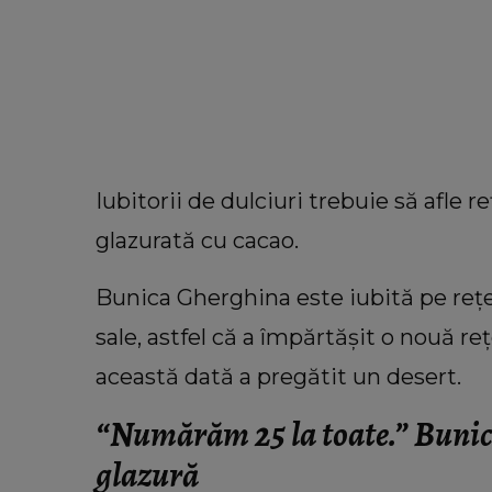
Iubitorii de dulciuri trebuie să afle r
glazurată cu cacao.
Bunica Gherghina este iubită pe rețe
sale, astfel că a împărtășit o nouă reț
această dată a pregătit un desert.
“Numărăm 25 la toate.”
Bunic
INFORMATIILE ZILEI
Sora lui Mario Berinde, dezvăl
glazură