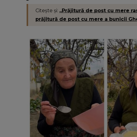
cutremurătoare despre decesul fr
său. Ce spune tânăra despre mo
Citește și:
„Prăjitură de post cu mere ra
în care adolescentul și-a pierdut 
prăjitură de post cu mere a bunicii Gh
“Nu a fost față în față.”