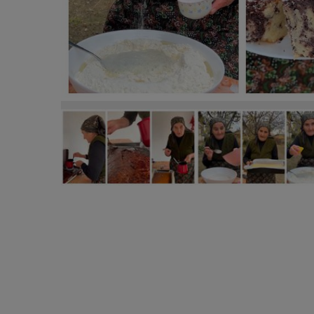
„Vreau să vă încânt cu o nouă prăjitură cu glazură
delicioasă de prăjitură glazurată a bunicii Gherghin