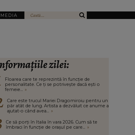
IMEDIA
nformațiile zilei:
Floarea care te reprezintă în funcție de
personalitate. Ce ți se potrivește dacă ești o
femeie...
»
Care este trucul Mariei Dragomiroiu pentru un
păr atât de lung. Artista a dezvăluit ce anume a
ajutat-o când avea...
»
Ce să porți în Italia în vara 2026. Cum să te
îmbraci în funcție de orașul pe care...
»