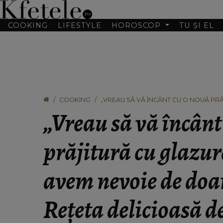
COOKING
LIFESTYLE
HOROSCOP
TU ȘI EL
COOKING
„VREAU SĂ VĂ ÎNCÂNT CU O NOUĂ PR
CINCI OUĂ.” REȚETA DELICIOASĂ DE P
„Vreau să vă încânt
prăjitură cu glazur
avem nevoie de doar
Rețeta delicioasă d