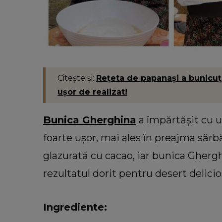
Citește și:
Rețeta de papanași a bunicuțe
ușor de realizat!
Bunica Gherghina
a împărtășit cu u
foarte ușor, mai ales în preajma sărb
glazurată cu cacao, iar bunica Ghergh
rezultatul dorit pentru desert delicio
Ingrediente: