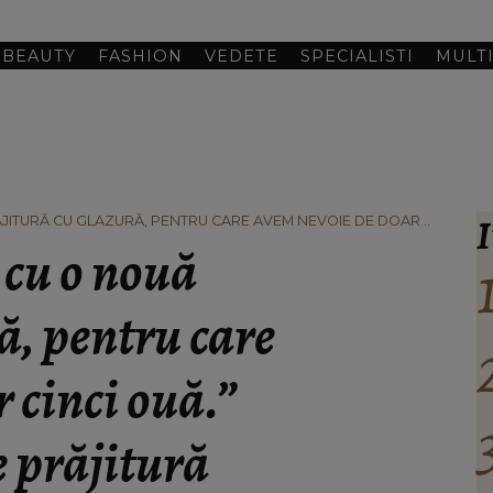
BEAUTY
FASHION
VEDETE
SPECIALISTI
MULT
I
ĂJITURĂ CU GLAZURĂ, PENTRU CARE AVEM NEVOIE DE DOAR
RĂJITURĂ GLAZURATĂ A BUNICII GHERGHINA!
 cu o nouă
ă, pentru care
 cinci ouă.”
e prăjitură