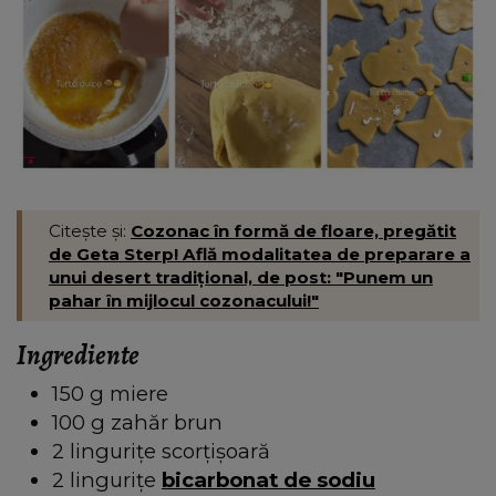
Citește și:
Cozonac în formă de floare, pregătit
de Geta Sterp! Află modalitatea de preparare a
unui desert tradițional, de post: "Punem un
pahar în mijlocul cozonacului!"
Ingrediente
150 g miere
100 g zahăr brun
2 lingurițe scorțișoară
2 lingurițe
bicarbonat de sodiu