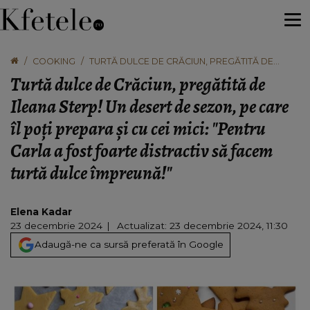
COOKING
TURTĂ DULCE DE CRĂCIUN, PREGĂTITĂ DE
ILEANA STERP! UN DESERT DE SEZON, PE CARE
Turtă dulce de Crăciun, pregătită de
ÎL POȚI PREPARA ȘI CU CEI MICI: "PENTRU CARLA
A FOST FOARTE DISTRACTIV SĂ FACEM TURTĂ
Ileana Sterp! Un desert de sezon, pe care
DULCE ÎMPREUNĂ!"
îl poți prepara și cu cei mici: "Pentru
Carla a fost foarte distractiv să facem
turtă dulce împreună!"
Elena Kadar
23 decembrie 2024
Actualizat: 23 decembrie 2024, 11:30
Adaugă-ne ca sursă preferată în Google