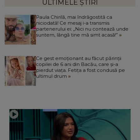
ULTIMELE ȘTIRI
Paula Chirilă, mai îndrăgostită ca
niciodată! Ce mesaj i-a transmis
partenerului ei: „Nici nu contează unde
suntem, lângă tine mă simt acasă!”
Ce gest emoționant au făcut părinții
copilei de 6 ani din Bacău, care și-a
pierdut viața. Fetița a fost condusă pe
ultimul drum