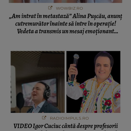
WOWBIZ.RO
„Am intrat în metastază” Alina Pușcău, anunț
cutremurător înainte să intre în operație!
Vedeta a transmis un mesaj emoționant
fanilor
RADIOIMPULS.RO
VIDEO Igor Cuciuc cântă despre profesorii