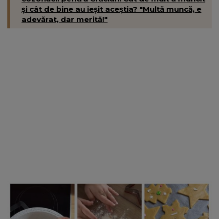
și cât de bine au ieșit aceștia? "Multă muncă, e
adevărat, dar merită!"