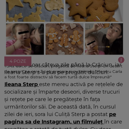
4 POZE
Mai sunt doar câteva zile până la Crăciun, iar
Turtă dulce de Crăciun, pregătită de Ileana Sterp! Un desert
Ileana Sterp s-a pus pe pregătit dulciuri.
de sezon, pe care îl poți prepara și cu cei mici: "Pentru Carla
a fost foarte distractiv să facem turtă dulce împreună!"
Ileana Sterp
este mereu activă pe rețelele de
socializare și împarte deseori, diverse trucuri
și rețete pe care le pregătește în fața
urmăritorilor săi. De această dată, în cursul
zilei de ieri, sora lui Culiță Sterp a postat
pe
pagina sa de Instagram, un filmuleț
în care