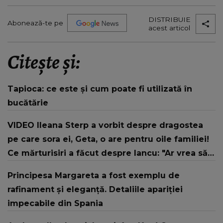
DISTRIBUIE
Abonează-te pe
acest articol
Citește și:
Tapioca: ce este și cum poate fi utilizată în
bucătărie
VIDEO Ileana Sterp a vorbit despre dragostea
pe care sora ei, Geta, o are pentru oile familiei!
Ce mărturisiri a făcut despre Iancu: "Ar vrea să
trăiască o viață, pur și simplu acolo lângă oi!"
Principesa Margareta a fost exemplu de
rafinament și eleganță. Detaliile apariției
impecabile din Spania