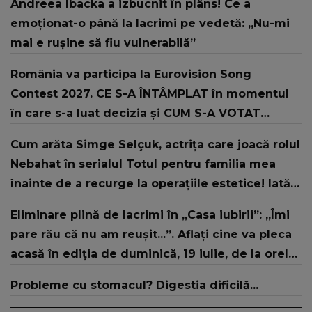
Andreea Ibacka a izbucnit în plâns! Ce a
emoționat-o până la lacrimi pe vedetă: „Nu-mi
mai e rușine să fiu vulnerabilă”
România va participa la Eurovision Song
Contest 2027. CE S-A ÎNTÂMPLAT în momentul
în care s-a luat decizia și CUM S-A VOTAT
revenirea în concurs: "Reprezintă un proiect
Cum arăta Simge Selçuk, actrița care joacă rolul
strategic de..."
Nebahat în serialul Totul pentru familia mea
înainte de a recurge la operațiile estetice! Iată
ce aspect fizic uluitor avea aceasta la 19 ani:
Eliminare plină de lacrimi în „Casa iubirii”: „Îmi
„Tinerețe rebelă”
pare rău că nu am reușit...”. Aflați cine va pleca
acasă în ediția de duminică, 19 iulie, de la orele
16:00 și 19:00, doar la Kanal D
Probleme cu stomacul? Digestia dificilă...