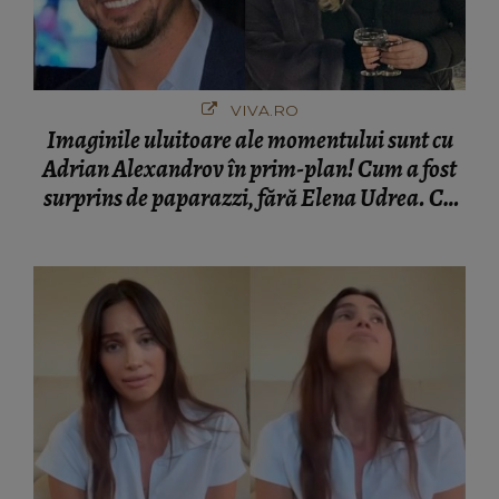
VIVA.RO
Imaginile uluitoare ale momentului sunt cu
Adrian Alexandrov în prim-plan! Cum a fost
surprins de paparazzi, fără Elena Udrea. Cu
cine s-a întâlnit partenerul fostei politiciene în
București! Gestul lui...