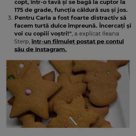
copt, într-o tavă și se bagă la cuptor la
175 de grade, funcția căldură sus și jos.
Pentru Carla a fost foarte distractiv să
facem turtă dulce împreună. Încercați și
voi cu copiii voștri!"
, a explicat Ileana
Sterp,
într-un filmuleț postat pe contul
său de Instagram.