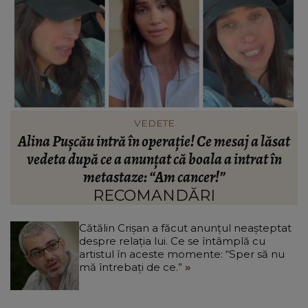
VEDETE
t
Paula Chirilă, mai îndrăgostită ca niciodată! Ce
mesaj i-a transmis partenerului ei: „Nici nu
a
contează unde suntem, lângă tine mă simt
acasă!”
RECOMANDĂRI
Cătălin Crișan a făcut anunțul neașteptat
despre relația lui. Ce se întâmplă cu
artistul în aceste momente: “Sper să nu
mă întrebați de ce.”