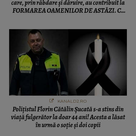
care, prin răbdare și dăruire, au contribuit la
FORMAREA OAMENILOR DE ASTĂZI. Ce
spune despre dascălii care lasă amprente
puternice ÎN SUFLETELE ELEVILOR, chiar și
după trecerea anilor: "De fiecare dată când..."
KANALD2.RO
Polițistul Florin Cătălin Șucată s-a stins din
viață fulgerător la doar 44 ani! Acesta a lăsat
în urmă o soție și doi copii