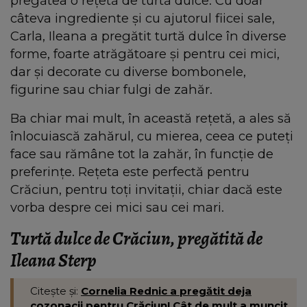
pregătea o rețetă de turtă dulce. Cu doar
câteva ingrediente și cu ajutorul fiicei sale,
Carla, Ileana a pregătit turtă dulce în diverse
forme, foarte atrăgătoare și pentru cei mici,
dar și decorate cu diverse bombonele,
figurine sau chiar fulgi de zahăr.
Ba chiar mai mult, în această rețetă, a ales să
înlocuiască zahărul, cu mierea, ceea ce puteți
face sau rămâne tot la zahăr, în funcție de
preferințe. Rețeta este perfectă pentru
Crăciun, pentru toți invitații, chiar dacă este
vorba despre cei mici sau cei mari.
Turtă dulce de Crăciun, pregătită de
Ileana Sterp
Citește și:
Cornelia Rednic a pregătit deja
cozonacii pentru Crăciun! Cât de mult a muncit