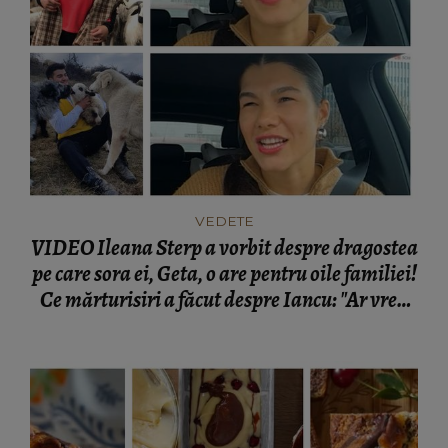
VEDETE
VIDEO Ileana Sterp a vorbit despre dragostea
pe care sora ei, Geta, o are pentru oile familiei!
Ce mărturisiri a făcut despre Iancu: "Ar vrea
să trăiască o viață, pur și simplu acolo lângă
oi!"