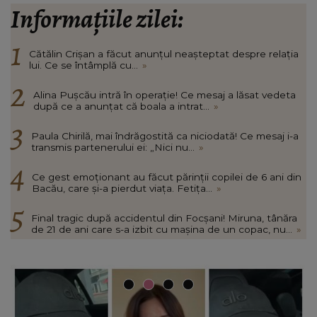
Informațiile zilei:
Cătălin Crișan a făcut anunțul neașteptat despre relația
lui. Ce se întâmplă cu...
»
Alina Pușcău intră în operație! Ce mesaj a lăsat vedeta
după ce a anunțat că boala a intrat...
»
Paula Chirilă, mai îndrăgostită ca niciodată! Ce mesaj i-a
transmis partenerului ei: „Nici nu...
»
Ce gest emoționant au făcut părinții copilei de 6 ani din
Bacău, care și-a pierdut viața. Fetița...
»
Final tragic după accidentul din Focșani! Miruna, tânăra
de 21 de ani care s-a izbit cu mașina de un copac, nu...
»