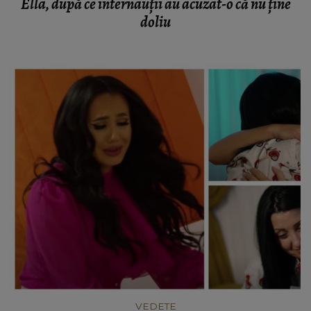
Ella, după ce internauții au acuzat-o că nu ține
doliu
VEDETE