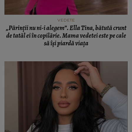
VEDETE
„Părinții nu ni-i alegem”. Ella Tina, bătută crunt
de tatăl ei în copilărie. Mama vedetei este pe cale
să își piardă viața