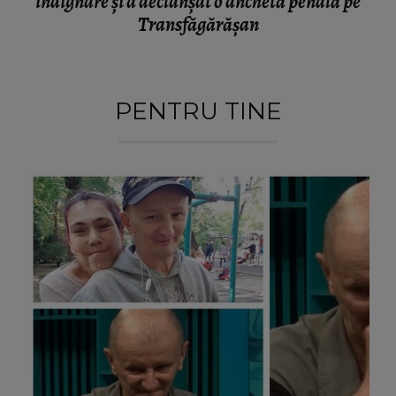
indignare și a declanșat o anchetă penală pe
Transfăgărășan
PENTRU TINE