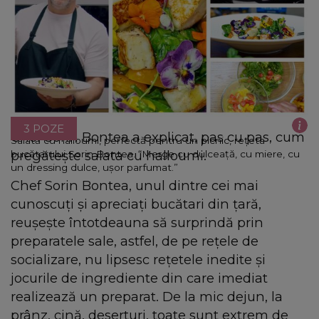
3 POZE
Chef Sorin Bontea a explicat, pas cu pas, cum
Salată cu halloumi, perfectă pentru un picnic, rețeta
pregătește salata cu halloumi.
bucătarului Sorin Bontea. “Merge cu dulceață, cu miere, cu
un dressing dulce, ușor parfumat.”
Chef Sorin Bontea, unul dintre cei mai
cunoscuți și apreciați bucătari din țară,
reușește întotdeauna să surprindă prin
preparatele sale, astfel, de pe rețele de
socializare, nu lipsesc rețetele inedite și
jocurile de ingrediente din care imediat
realizează un preparat. De la mic dejun, la
prânz, cină, deserturi, toate sunt extrem de