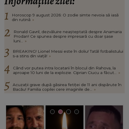
Informațiile zilei:
Horoscop 9 august 2026: O zodie simte nevoia să iasă
din rutină
»
Ronald Gavril, dezvăluire neașteptată despre Anamaria
Prodan! Ce spunea despre impresară cu doar șase
luni...
»
BREAKING! Lionel Messi este în doliu! Tatăl fotbalistului
s-a stins din viață!
»
Când vor putea intra locatarii în blocul din Rahova, la
aproape 10 luni de la explozie. Ciprian Ciucu a făcut...
»
Acuzații grave după găsirea fetiței de 11 ani dispărute în
Bacău! Familia copilei cere imaginile de...
»