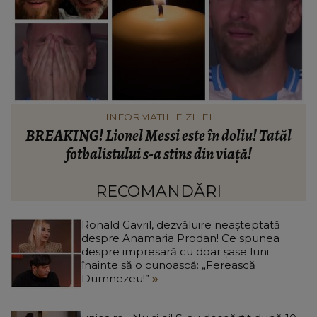
INFORMATIILE ZILEI
Când vor putea intra locatarii în blocul din
Rahova, la aproape 10 luni de la explozie. Ciprian
d
Ciucu a făcut anunțul: „Partea de deasupra zonei
d
afectate va fi...”
RECOMANDĂRI
Ronald Gavril, dezvăluire neașteptată
despre Anamaria Prodan! Ce spunea
despre impresară cu doar șase luni
înainte să o cunoască: „Ferească
Dumnezeu!”