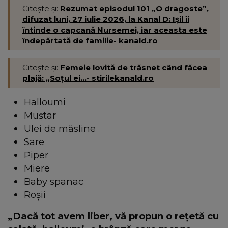
Citește și:
Rezumat episodul 101 „O dragoste”,
difuzat luni, 27 iulie 2026, la Kanal D: Ișil îi
întinde o capcană Nursemei, iar aceasta este
îndepărtată de familie- kanald.ro
Citește și:
Femeie lovită de trăsnet când făcea
plajă: „Soțul ei...- stirilekanald.ro
Halloumi
Muștar
Ulei de măsline
Sare
Piper
Miere
Baby spanac
Roșii
„Dacă tot avem liber, vă propun o rețetă cu