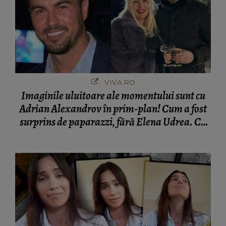
VIVA.RO
Imaginile uluitoare ale momentului sunt cu
Adrian Alexandrov în prim-plan! Cum a fost
surprins de paparazzi, fără Elena Udrea. Cu
cine s-a întâlnit partenerul fostei politiciene în
București! Gestul lui...