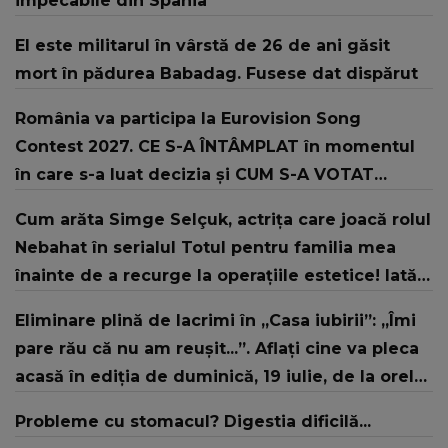
impecabile din Spania
El este militarul în vârstă de 26 de ani găsit
mort în pădurea Babadag. Fusese dat dispărut
România va participa la Eurovision Song
Contest 2027. CE S-A ÎNTÂMPLAT în momentul
în care s-a luat decizia și CUM S-A VOTAT
revenirea în concurs: "Reprezintă un proiect
Cum arăta Simge Selçuk, actrița care joacă rolul
strategic de..."
Nebahat în serialul Totul pentru familia mea
înainte de a recurge la operațiile estetice! Iată
ce aspect fizic uluitor avea aceasta la 19 ani:
Eliminare plină de lacrimi în „Casa iubirii”: „Îmi
„Tinerețe rebelă”
pare rău că nu am reușit...”. Aflați cine va pleca
acasă în ediția de duminică, 19 iulie, de la orele
16:00 și 19:00, doar la Kanal D
Probleme cu stomacul? Digestia dificilă...