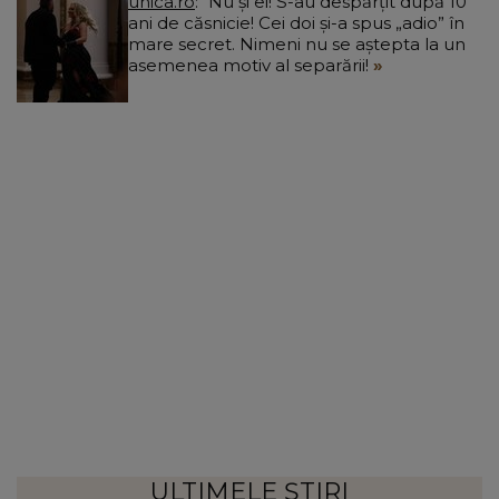
unica.ro
Nu și ei! S-au despărțit după 10
ani de căsnicie! Cei doi și-a spus „adio” în
mare secret. Nimeni nu se aștepta la un
asemenea motiv al separării!
ULTIMELE ȘTIRI