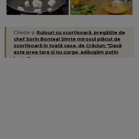
Citește și:
Rulouri cu scorțișoară, pregătite de
chef Sorin Bontea! Simte mirosul plăcut de
scorțișoară în toată casa, de Crăciun: "Dacă
este prea tare și nu curge, adăugăm puțin
lapte!"