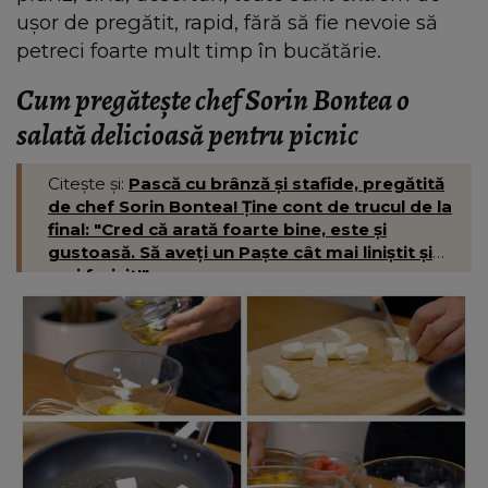
ușor de pregătit, rapid, fără să fie nevoie să
petreci foarte mult timp în bucătărie.
Cum pregătește chef Sorin Bontea o
salată delicioasă pentru picnic
Citește și:
Pască cu brânză și stafide, pregătită
de chef Sorin Bontea! Ține cont de trucul de la
final: "Cred că arată foarte bine, este și
gustoasă. Să aveți un Paște cât mai liniștit și
mai fericit!"