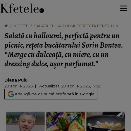
VEDETE
SALATĂ CU HALLOUMI, PERFECTĂ PENTRU UN
PICNIC, REȚETA BUCĂTARULUI SORIN BONTEA.
Salată cu halloumi, perfectă pentru un
“MERGE CU DULCEAȚĂ, CU MIERE, CU UN
DRESSING DULCE, UȘOR PARFUMAT.”
picnic, rețeta bucătarului Sorin Bontea.
“Merge cu dulceață, cu miere, cu un
dressing dulce, ușor parfumat.”
Diana Puiu
29 aprilie 2025
Actualizat: 29 aprilie 2025, 17:39
Adaugă-ne ca sursă preferată în Google