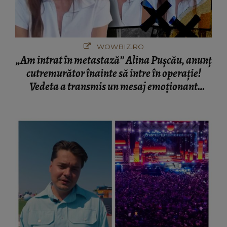
WOWBIZ.RO
„Am intrat în metastază” Alina Pușcău, anunț
cutremurător înainte să intre în operație!
Vedeta a transmis un mesaj emoționant
fanilor