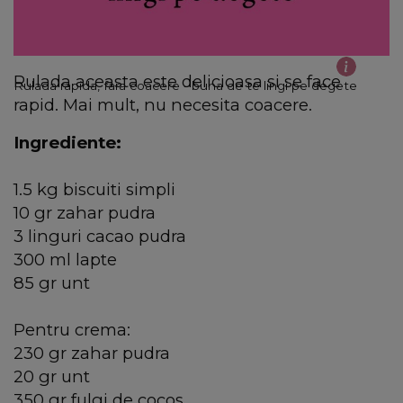
Rulada aceasta este delicioasa si se face
Rulada rapida, fara coacere - buna de te lingi pe degete
rapid. Mai mult, nu necesita coacere.
Ingrediente:
1.5 kg biscuiti simpli
10 gr zahar pudra
3 linguri cacao pudra
300 ml lapte
85 gr unt
Pentru crema:
230 gr zahar pudra
20 gr unt
350 gr fulgi de cocos