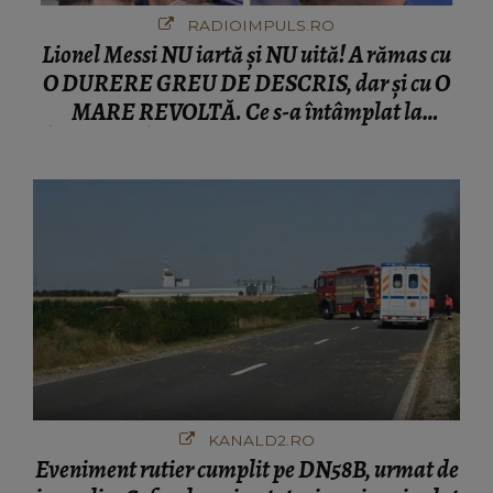
RADIOIMPULS.RO
Lionel Messi NU iartă și NU uită! A rămas cu
O DURERE GREU DE DESCRIS, dar și cu O
MARE REVOLTĂ. Ce s-a întâmplat la
ÎNMORMÂNTAREA tatălui său l-a făcut să
ia o DECIZIE DRASTICĂ
KANALD2.RO
Eveniment rutier cumplit pe DN58B, urmat de