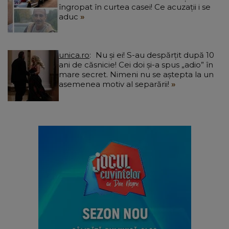
îngropat în curtea casei! Ce acuzații i se
aduc
unica.ro
Nu și ei! S-au despărțit după 10
ani de căsnicie! Cei doi și-a spus „adio” în
mare secret. Nimeni nu se aștepta la un
asemenea motiv al separării!