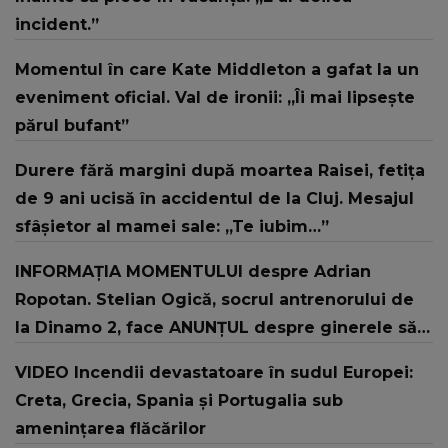
incident.”
Momentul în care Kate Middleton a gafat la un
eveniment oficial. Val de ironii: „Îi mai lipsește
părul bufant”
Durere fără margini după moartea Raisei, fetița
de 9 ani ucisă în accidentul de la Cluj. Mesajul
sfâșietor al mamei sale: „Te iubim…”
INFORMAȚIA MOMENTULUI despre Adrian
Ropotan. Stelian Ogică, socrul antrenorului de
la Dinamo 2, face ANUNȚUL despre ginerele său:
"L-au resuscitat și..."
VIDEO Incendii devastatoare în sudul Europei:
Creta, Grecia, Spania și Portugalia sub
amenințarea flăcărilor