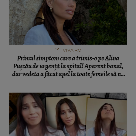
VIVA.RO
Primul simptom care a trimis-o pe Alina
Pușcău de urgență la spital! Aparent banal,
dar vedeta a făcut apel la toate femeile să nu
ignore un așa semn: "Uitați-vă la mine unde
am ajuns. A început să mă usture...". Dar nu e
tot, a mai atras atenția asupra unui aspect,
ignorat: "Aceste tumori...”