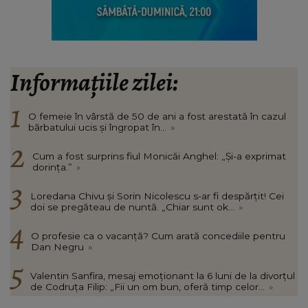
Informațiile zilei:
O femeie în vârstă de 50 de ani a fost arestată în cazul
bărbatului ucis și îngropat în...
»
Cum a fost surprins fiul Monicăi Anghel: „Și-a exprimat
dorința.”
»
Loredana Chivu și Sorin Nicolescu s-ar fi despărțit! Cei
doi se pregăteau de nuntă. „Chiar sunt ok...
»
O profesie ca o vacanță? Cum arată concediile pentru
Dan Negru
»
Valentin Sanfira, mesaj emoționant la 6 luni de la divorțul
de Codruța Filip: „Fii un om bun, oferă timp celor...
»