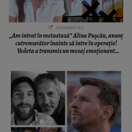
WOWBIZ.RO
„Am intrat în metastază” Alina Pușcău, anunț
cutremurător înainte să intre în operație!
Vedeta a transmis un mesaj emoționant
fanilor