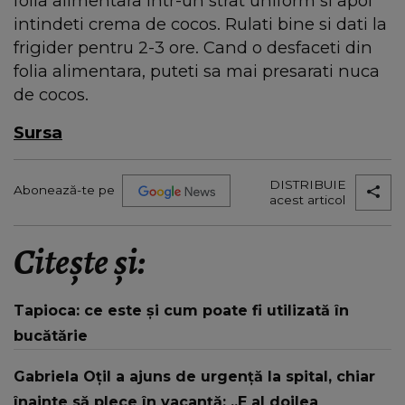
folia alimentara intr-un strat uniform si apoi
intindeti crema de cocos. Rulati bine si dati la
frigider pentru 2-3 ore. Cand o desfaceti din
folia alimentara, puteti sa mai presarati nuca
de cocos.
Sursa
DISTRIBUIE
Abonează-te pe
acest articol
Citește și:
Tapioca: ce este și cum poate fi utilizată în
bucătărie
Gabriela Oțil a ajuns de urgență la spital, chiar
înainte să plece în vacanță: „E al doilea