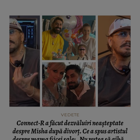
rea.”
VEDETE
Connect-R a făcut dezvăluiri neașteptate
despre Misha după divorț. Ce a spus artistul
despre mama fiicei sale: „Nu putea să aibă o