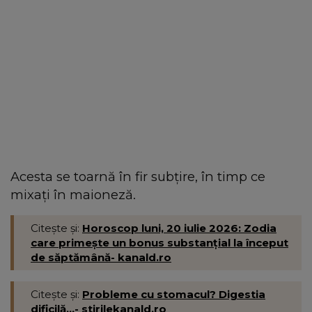
Acesta se toarnă în fir subțire, în timp ce
mixați în maioneză.
Citește și:
Horoscop luni, 20 iulie 2026: Zodia
care primește un bonus substanțial la început
de săptămână- kanald.ro
Citește și:
Probleme cu stomacul? Digestia
dificilă...- stirilekanald.ro