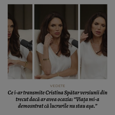
VEDETE
Ce i-ar transmite Cristina Spătar versiunii din
trecut dacă ar avea ocazia: “Viața mi-a
demosntrat că lucrurile nu stau așa.”