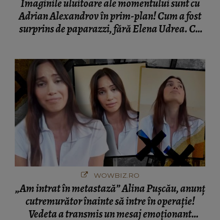
Imaginile uluitoare ale momentului sunt cu
Adrian Alexandrov în prim-plan! Cum a fost
surprins de paparazzi, fără Elena Udrea. Cu
cine s-a întâlnit partenerul fostei politiciene în
București! Gestul lui...
WOWBIZ.RO
„Am intrat în metastază” Alina Pușcău, anunț
cutremurător înainte să intre în operație!
Vedeta a transmis un mesaj emoționant