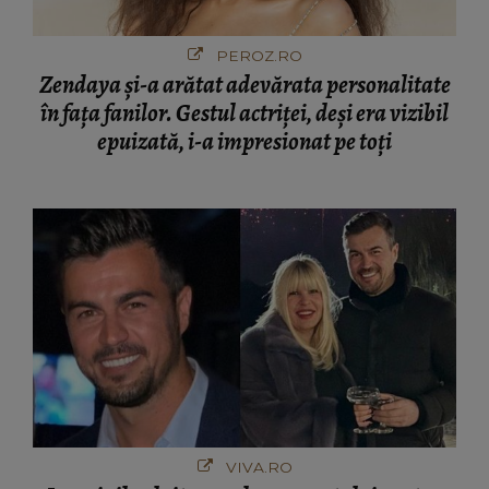
PEROZ.RO
Zendaya și-a arătat adevărata personalitate
în fața fanilor. Gestul actriței, deși era vizibil
epuizată, i-a impresionat pe toți
VIVA.RO