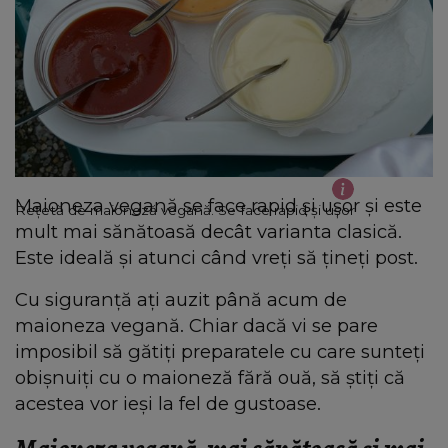
Maioneza vegană se face rapid și ușor și este
Rețetă de maioneză vegană. Se face rapid și ușor
mult mai sănătoasă decât varianta clasică.
Este ideală și atunci când vreți să țineți post.
Cu siguranță ați auzit până acum de
maioneza vegană. Chiar dacă vi se pare
imposibil să gătiți preparatele cu care sunteți
obișnuiți cu o maioneză fără ouă, să știți că
acestea vor ieși la fel de gustoase.