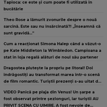
Tapioca: ce este și cum poate fi utilizată în
bucătărie
Theo Rose a lămurit zvonurile despre o nouă
sarcină. Este sau nu însărcinată?! „Înseamnă că
sunt gravidă...”
Cum a reacționat Simona Halep când a văzut-o
pe Kate Middleton la Wimbledon. Campioana a
stat în loja regală alături de noul său partener
Dragostea plutește la propriu pe litoral! Doi
îndrăgostiți au transformat marea într-o scenă
de film romantic. Turiștii prezenți s-au uitat de
două ori
VIDEO Panică pe plaja din Venus! Un şarpe a
fost observat printre şezlonguri, iar turiştii AU
PRIVIT SCENA CU UIMIRE. A fost nevoie de