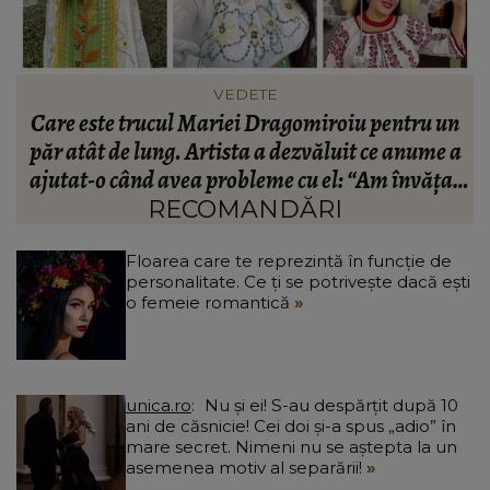
FASHION
n
Ce să porți în Italia în vara 2026. Cum să te
a
îmbraci în funcție de orașul pe care îl vizitezi
t
a
RECOMANDĂRI
Floarea care te reprezintă în funcție de
personalitate. Ce ți se potrivește dacă ești
o femeie romantică
unica.ro
Nu și ei! S-au despărțit după 10
ani de căsnicie! Cei doi și-a spus „adio” în
mare secret. Nimeni nu se aștepta la un
asemenea motiv al separării!