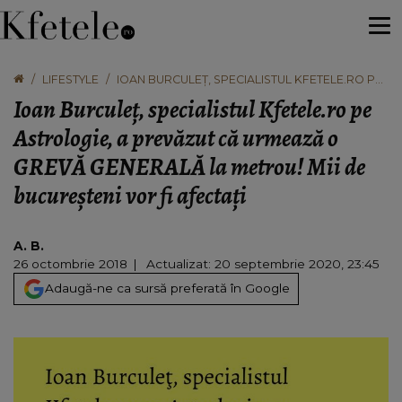
LIFESTYLE
IOAN BURCULEŢ, SPECIALISTUL KFETELE.RO PE
ASTROLOGIE, A PREVĂZUT CĂ URMEAZĂ O
Ioan Burculeţ, specialistul Kfetele.ro pe
GREVĂ GENERALĂ LA METROU! MII DE
BUCUREŞTENI VOR FI AFECTAŢI
Astrologie, a prevăzut că urmează o
GREVĂ GENERALĂ la metrou! Mii de
bucureşteni vor fi afectaţi
A. B.
26 octombrie 2018
Actualizat: 20 septembrie 2020, 23:45
Adaugă-ne ca sursă preferată în Google