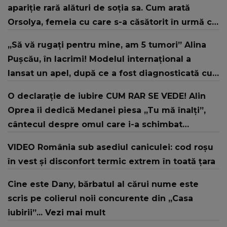
apariție rară alături de soția sa. Cum arată
Orsolya, femeia cu care s-a căsătorit în urmă cu
doi ani
„Să vă rugați pentru mine, am 5 tumori” Alina
Pușcău, în lacrimi! Modelul internațional a
lansat un apel, după ce a fost diagnosticată cu
o boală gravă
O declarație de iubire CUM RAR SE VEDE! Alin
Oprea îi dedică Medanei piesa „Tu mă înalți”,
cântecul despre omul care i-a schimbat
DESTINUL și i-a redat LUMINA DIN SUFLET: "M-ai
VIDEO România sub asediul caniculei: cod roșu
iubit cu bunătate și răbdare, până când omul
în vest și disconfort termic extrem în toată țara
din mine și-a regăsit pacea"
Cine este Dany, bărbatul al cărui nume este
scris pe colierul noii concurente din „Casa
iubirii”... Vezi mai mult