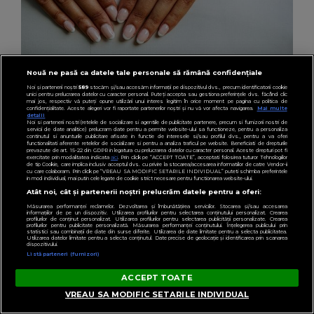
Nouă ne pasă ca datele tale personale să rămână confidențiale
Noi și partenerii noștri
589
stocăm și/sau accesăm informații pe dispozitivul dvs., precum identificatorii cookie
unici pentru prelucrarea datelor cu caracter personal. Puteți accepta sau gestiona preferințele dvs. făcând clic
LIFESTYLE
mai jos, respectiv vă puteți opune utilizării unui interes legitim în orice moment pe pagina cu politica de
confidențialitate. Aceste alegeri vor fi raportate partenerilor noștri și nu vă vor afecta navigarea.
Mai multe
(P) Cum alegi inelul de logodnă potrivit când
detalii
Noi si partenerii nostri (retelele de socializare si agentiile de publicitate partenere, precum si furnizorii nostri de
vrei eleganță fără efort
servicii de date analitice) prelucram date pentru a permite website-ului sa functioneze, pentru a personaliza
continutul si anunturile publicitare afisate in functie de interesele si/sau profilul dvs., pentru a va oferi
functionalitati aferente retelelor de socializare si pentru a analiza traficul pe website. Beneficiati de drepturile
prevazute de art. 15-22 din GDPR in legatura cu prelucrarea datelor cu caracter personal. Aceste drepturi pot fi
exercitate prin modalitatea indicata
aici
. Prin click pe “ACCEPT TOATE”, acceptati folosirea tuturor Tehnologiilor
de tip Cookie, care implica inclusiv acceptul dvs. cu privire la stocarea/accesarea informatiilor de catre Vendor-ii
cu care colaboram. Prin click pe “VREAU SA MODIFIC SETARILE INDIVIDUAL” puteti schimba preferintele
in mod individual, mai putin cele legate de cookie strict necesare pentru functionarea website-ului.
Atât noi, cât și partenerii noștri prelucrăm datele pentru a oferi:
Măsurarea performanței reclamelor. Dezvoltarea și îmbunătățirea serviciilor. Stocarea și/sau accesarea
informațiilor de pe un dispozitiv. Utilizarea profilurilor pentru selectarea conținutului personalizat. Crearea
profilurilor de conținut personalizat. Utilizarea profilurilor pentru selectarea publicității personalizate. Crearea
profilurilor pentru publicitate personalizată. Măsurarea performanței conținutului. Înțelegerea publicului prin
statistici sau combinații de date din surse diferite. Utilizarea de date limitate pentru a selecta publicitatea.
Utilizarea datelor limitate pentru a selecta conținutul. Date precise de geolocație și identificarea prin scanarea
dispozitivului.
Listă parteneri (furnizori)
ACCEPT TOATE
VREAU SA MODIFIC SETARILE INDIVIDUAL