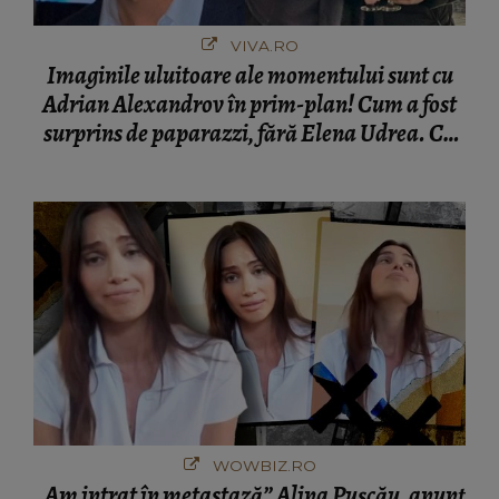
VIVA.RO
Imaginile uluitoare ale momentului sunt cu
Adrian Alexandrov în prim-plan! Cum a fost
surprins de paparazzi, fără Elena Udrea. Cu
cine s-a întâlnit partenerul fostei politiciene în
București! Gestul lui...
WOWBIZ.RO
„Am intrat în metastază” Alina Pușcău, anunț