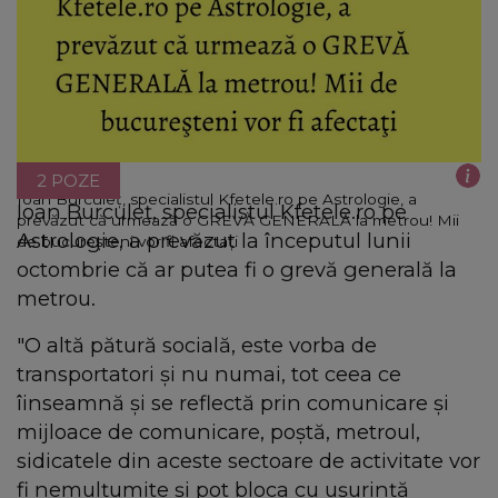
2 POZE
Ioan Burculeţ, specialistul Kfetele.ro pe Astrologie, a
Ioan Burculeţ, specialistul Kfetele.ro pe
prevăzut că urmează o GREVĂ GENERALĂ la metrou! Mii
Astrologie, a prevăzut la începutul lunii
de bucureşteni vor fi afectaţi
octombrie că ar putea fi o grevă generală la
metrou.
"O altă pătură socială, este vorba de
transportatori şi nu numai, tot ceea ce
îinseamnă şi se reflectă prin comunicare şi
mijloace de comunicare, poştă, metroul,
sidicatele din aceste sectoare de activitate vor
fi nemulţumite şi pot bloca cu uşurinţă