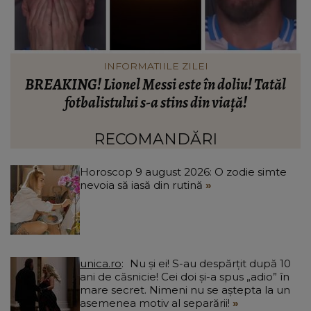
INFORMATIILE ZILEI
BREAKING! Lionel Messi este în doliu! Tatăl
ă
fotbalistului s-a stins din viață!
R
că
C
RECOMANDĂRI
Horoscop 9 august 2026: O zodie simte
nevoia să iasă din rutină
unica.ro
Nu și ei! S-au despărțit după 10
ani de căsnicie! Cei doi și-a spus „adio” în
mare secret. Nimeni nu se aștepta la un
asemenea motiv al separării!