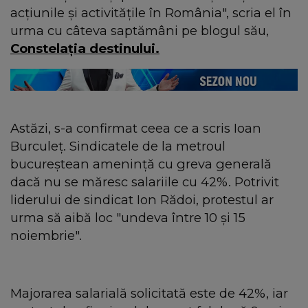
acţiunile şi activităţile în România", scria el în
urma cu câteva saptămâni pe blogul său,
Constelaţia destinului.
Astăzi, s-a confirmat ceea ce a scris Ioan
Burculeţ. Sindicatele de la metroul
bucureştean ameninţă cu greva generală
dacă nu se măresc salariile cu 42%. Potrivit
liderului de sindicat Ion Rădoi, protestul ar
urma să aibă loc "undeva între 10 şi 15
noiembrie".
Majorarea salarială solicitată este de 42%, iar