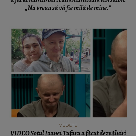
a făcut mărturisiri cutremurătoare din salon:
„Nu vreau să vă fie milă de mine.”
VEDETE
VIDEO Soțul Ioanei Tufaru a făcut dezvăluiri