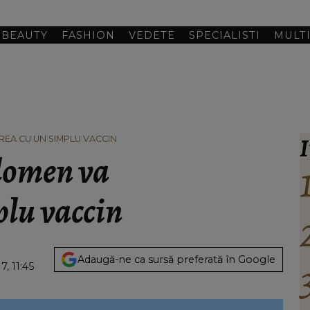
BEAUTY
FASHION
VEDETE
SPECIALISTI
MULT
I
REA CU UN SIMPLU VACCIN
domen va
plu vaccin
Adaugă-ne ca sursă preferată în Google
, 11:45