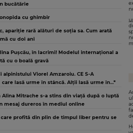
e
în bucătărie
n
 conopida cu ghimbir
u
du
sic, apariție rară alături de soția sa. Cum arată
s
n
rmă cu doi ani
mo
ina Pușcău, în lacrimi! Modelul internațional a
ată cu o boală gravă
 alpinistului Viorel Amzaroiu. CE S-A
re lasă urme în stâncă. Alții lasă urme în..."
A
 Alina Mitrache s-a stins din viață după o luptă
u
un mesaj dureros în mediul online
a
f
d
are profită din plin de timpul liber pentru se
a
H
v