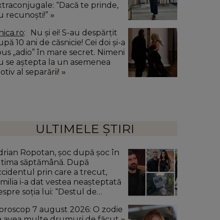
xtraconjugale: “Dacă te prinde,
u recunoști!”
nica.ro
Nu și ei! S-au despărțit
pă 10 ani de căsnicie! Cei doi și-a
pus „adio” în mare secret. Nimeni
u se aștepta la un asemenea
tiv al separării!
ULTIMELE ȘTIRI
drian Ropotan, șoc după șoc în
ltima săptămână. După
ccidentul prin care a trecut,
amilia i-a dat vestea neașteptată
espre soția lui: “Destul de
vansată.”
oroscop 7 august 2026: O zodie
a avea multe drumuri de făcut