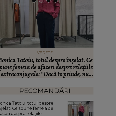
VEDETE
drian Ropotan, șoc după șoc în ultima
Horosc
ăptămână. După accidentul prin care
ave
a trecut, familia i-a dat vestea
eașteptată despre soția lui: “Destul de
avansată.”
RECOMANDĂRI
onica Tatoiu, totul despre
nșelat. Ce spune femeia de
aceri despre relațiile