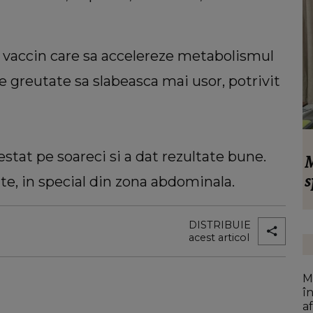
n vaccin care sa accelereze metabolismul
e greutate sa slabeasca mai usor, potrivit
VEDETE
stat pe soareci si a dat rezultate bune.
își
Monica Tatoiu, totul despre înșelat. Ce
A
ad.
spune femeia de afaceri despre relațiile
s
e, in special din zona abdominala.
sumă
extraconjugale: “Dacă te prinde, nu
zunar:
recunoști!”
n
DISTRIBUIE
acest articol
M
î
af