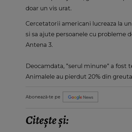
doar un vis urat.
Cercetatorii americani lucreaza la u
si sa ajute persoanele cu probleme d
Antena 3.
VEDETE
Deocamdata, "serul minune" a fost te
: O zodie va
Motivul pentru care Nelu Vlad 
de făcut
vinde terenul din Băile Tușn
Animalele au pierdut 20% din greutat
Solistul trupei Azur spune ce 
trebuie să scoată doritorii din bu
Abonează-te pe
“Eram foarte mândru.”
Citește și: