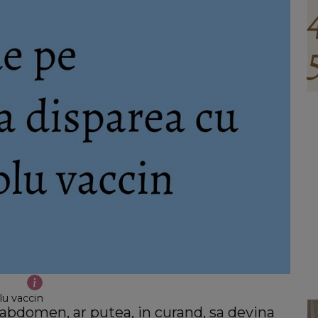
u vaccin
 abdomen, ar putea, in curand, sa devina