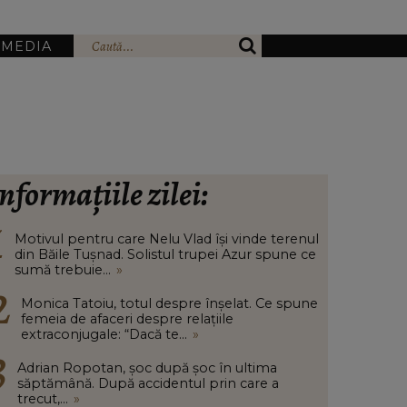
IMEDIA
nformațiile zilei:
Motivul pentru care Nelu Vlad își vinde terenul
din Băile Tușnad. Solistul trupei Azur spune ce
sumă trebuie...
»
Monica Tatoiu, totul despre înșelat. Ce spune
femeia de afaceri despre relațiile
extraconjugale: “Dacă te...
»
Adrian Ropotan, șoc după șoc în ultima
săptămână. După accidentul prin care a
trecut,...
»