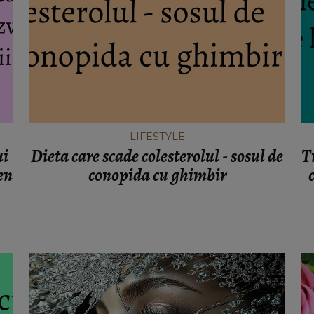
LIFESTYLE
ui
Dieta care scade colesterolul - sosul de
T
en
conopida cu ghimbir