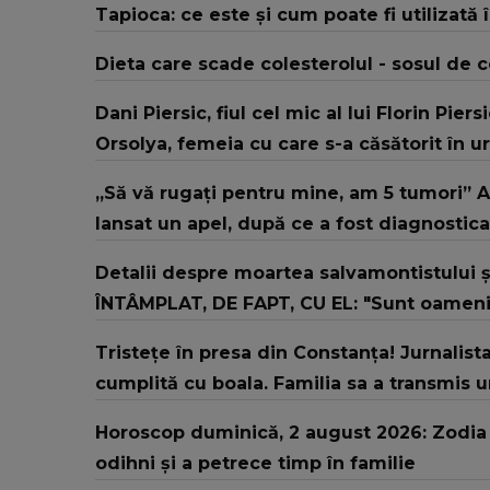
Tapioca: ce este și cum poate fi utilizată 
Dieta care scade colesterolul - sosul de
Dani Piersic, fiul cel mic al lui Florin Pier
Orsolya, femeia cu care s-a căsătorit în u
„Să vă rugați pentru mine, am 5 tumori” Al
lansat un apel, după ce a fost diagnostic
Detalii despre moartea salvamontistului şi
ÎNTÂMPLAT, DE FAPT, CU EL: "Sunt oameni ca
Tristețe în presa din Constanța! Jurnalista
cumplită cu boala. Familia sa a transmis 
Horoscop duminică, 2 august 2026: Zodia c
odihni și a petrece timp în familie