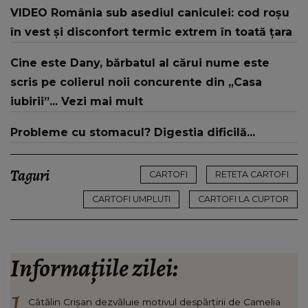
DESTINUL și i-a redat LUMINA DIN SUFLET: "M-ai
VIDEO România sub asediul caniculei: cod roșu
iubit cu bunătate și răbdare, până când omul
în vest și disconfort termic extrem în toată țara
din mine și-a regăsit pacea"
Cine este Dany, bărbatul al cărui nume este
scris pe colierul noii concurente din „Casa
iubirii”... Vezi mai mult
Probleme cu stomacul? Digestia dificilă...
Taguri
CARTOFI
RETETA CARTOFI
CARTOFI UMPLUTI
CARTOFI LA CUPTOR
Informațiile zilei:
Cătălin Crișan dezvăluie motivul despărțirii de Camelia