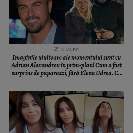
VIVA.RO
Imaginile uluitoare ale momentului sunt cu
Adrian Alexandrov în prim-plan! Cum a fost
surprins de paparazzi, fără Elena Udrea. Cu
cine s-a întâlnit partenerul fostei politiciene în
București! Gestul lui...