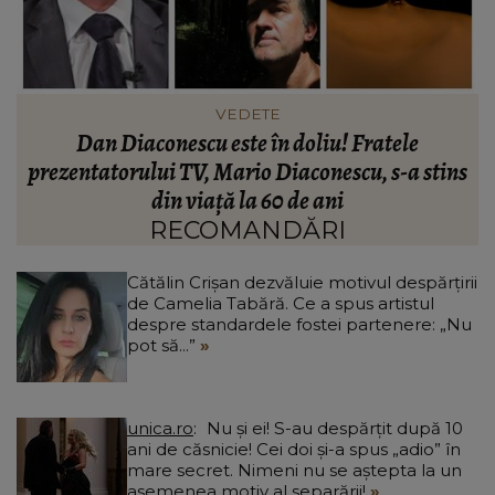
INFORMATIILE ZILEI
Noi detalii în cazul bărbatului găsit îngropat în
s
curtea unei case din Botoșani. Ce îi mărturisise
p
fiului său înainte să dispară: „Așa a fost găsit
cadavrul!”
RECOMANDĂRI
Cătălin Crișan dezvăluie motivul despărțirii
de Camelia Tabără. Ce a spus artistul
despre standardele fostei partenere: „Nu
pot să...”
unica.ro
Nu și ei! S-au despărțit după 10
ani de căsnicie! Cei doi și-a spus „adio” în
mare secret. Nimeni nu se aștepta la un
asemenea motiv al separării!