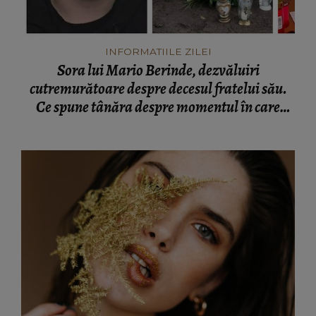
INFORMATIILE ZILEI
Sora lui Mario Berinde, dezvăluiri
cutremurătoare despre decesul fratelui său.
Ce spune tânăra despre momentul în care
adolescentul și-a pierdut viața: “Nu a fost față
în față.”