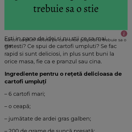
Esti in pana de idei si nu stii ce sa mai
Cartofi umpluti. Reteta pe care orice gospodina trebuie sa o
gatesti? Ce spui de cartofi umpluti? Se fac
stie
rapid si sunt deliciosi, in plus sunt buni la
orice masa, fie ca e pranzul sau cina.
Ingrediente pentru o reţetă delicioasa de
cartofi umpluţi
– 6 cartofi mari;
– o ceapă;
– jumătate de ardei gras galben;
– 200 de grame de şuncă presată;