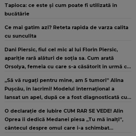
Tapioca: ce este și cum poate fi utilizată în
bucătărie
Ce mai gatim azi? Reteta rapida de varza calita
cu sunculita
Dani Piersic, fiul cel mic al lui Florin Piersic,
apariție rară alături de soția sa. Cum arată
Orsolya, femeia cu care s-a căsătorit în urmă cu
doi ani
„Să vă rugați pentru mine, am 5 tumori” Alina
Pușcău, în lacrimi! Modelul internațional a
lansat un apel, după ce a fost diagnosticată cu
o boală gravă
O declarație de iubire CUM RAR SE VEDE! Alin
Oprea îi dedică Medanei piesa „Tu mă înalți”,
cântecul despre omul care i-a schimbat