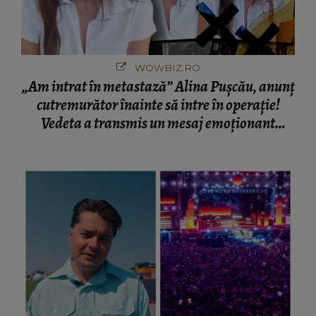
WOWBIZ.RO
„Am intrat în metastază” Alina Pușcău, anunț
cutremurător înainte să intre în operație!
Vedeta a transmis un mesaj emoționant
fanilor