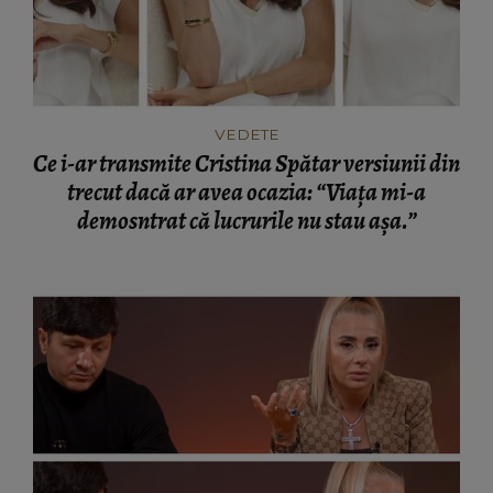
VEDETE
Ce i-ar transmite Cristina Spătar versiunii din
trecut dacă ar avea ocazia: “Viața mi-a
demosntrat că lucrurile nu stau așa.”