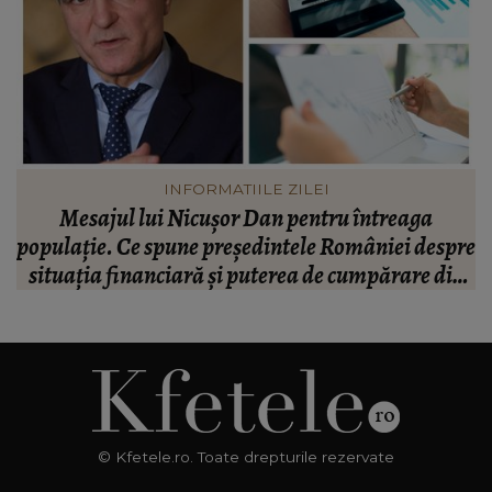
INFORMATIILE ZILEI
Mesajul lui Nicușor Dan pentru întreaga
V
populație. Ce spune președintele României despre
situația financiară și puterea de cumpărare din
țară: “Există incertitudine cu privire la viitor.”
© Kfetele.ro. Toate drepturile rezervate