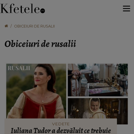
OBICEIURI DE RUSALII
Obiceiuri de rusalii
VEDETE
Iuliana Tudor a dezvăluit ce trebuie