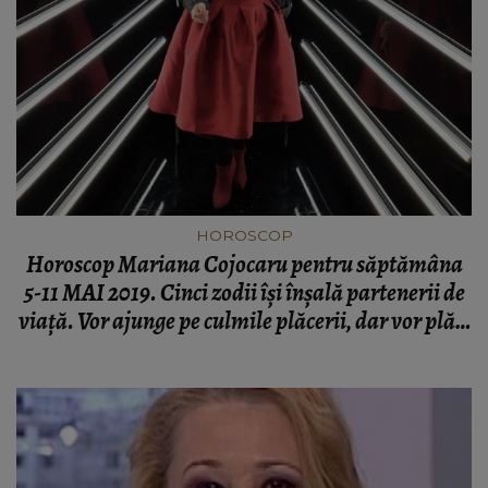
HOROSCOP
Horoscop Mariana Cojocaru pentru săptămâna
5-11 MAI 2019. Cinci zodii îşi înşală partenerii de
viaţă. Vor ajunge pe culmile plăcerii, dar vor plăti
după pentru păcatele lor - previziuni complete
pentru Kfetele.ro