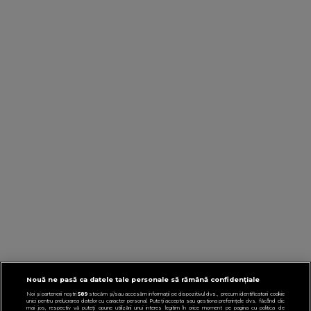
Nouă ne pasă ca datele tale personale să rămână confidențiale
Noi și partenerii noștri
589
stocăm și/sau accesăm informații pe dispozitivul dvs., precum identificatorii cookie
unici pentru prelucrarea datelor cu caracter personal. Puteți accepta sau gestiona preferințele dvs. făcând clic
mai jos, respectiv vă puteți opune utilizării unui interes legitim în orice moment pe pagina cu politica de