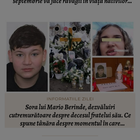
septembrie va face ravagii în viața nativilor
Balanță!
HOROSCOP
Ce tip de machiaj te avantajează în funcție de
e
zodie. Îți evidențiază cel mai bine personalitatea
în