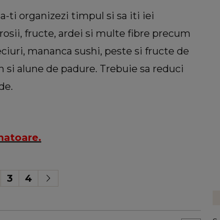
a-ti organizezi timpul si sa iti iei
osii, fructe, ardei si multe fibre precum
eciuri, mananca sushi, peste si fructe de
 si alune de padure. Trebuie sa reduci
de.
matoare.
3
4