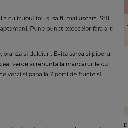
a cu trupul tau si sa fii mai usoara. Stii
VEDETE
ul de
Dan Alexa a făcut declarații
aptamani. Pune punct exceselor fara a-ti
l știe
răvășitoare despre lupta Alinei Pușcău
cu boala: „Este un moment greu pentru
ea!”
branza si dulciuri. Evita sarea si piperul
 ceai verde si renunta la mancarurile cu
 verzi si pana la 7 porti de fructe si
D