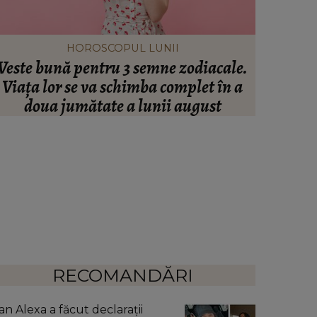
HOROSCOPUL LUNII
Veste bună pentru 3 semne zodiacale.
S-a împl
Viața lor se va schimba complet în a
Spania î
doua jumătate a lunii august
viața! 
răvășit
RECOMANDĂRI
an Alexa a făcut declarații