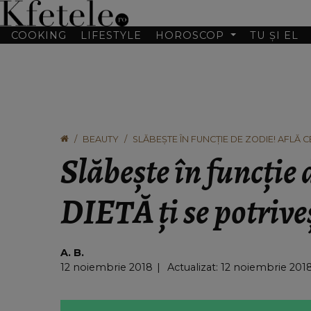
COOKING
LIFESTYLE
HOROSCOP
TU ȘI EL
BEAUTY
SLĂBEŞTE ÎN FUNCŢIE DE ZODIE! AFLĂ CE
Slăbeşte în funcţie 
DIETĂ ţi se potrive
A. B.
12 noiembrie 2018
Actualizat: 12 noiembrie 2018