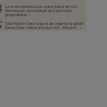
La ce temperatură se coace blatul de tort.
Secretul pe care trebuie să îl știe toate
gospodinele
»
Tatăl fraților Graur a ajuns de urgență la spital!
Diana Graur a făcut anunțul trist: „Mă simt...
»