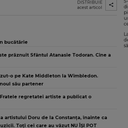
S
DISTRIBUIE
di
acest articol
p
u
c
L
d
în bucătărie
s
ste prăznuit Sfântul Atanasie Todoran. Cine a
ăzut-o pe Kate Middleton la Wimbledon.
 noul său partener
Fratele regretatei artiste a publicat o
rtistului Doru de la Constanța, înainte ca
cii. Toți cei care au văzut NU ÎȘI POT