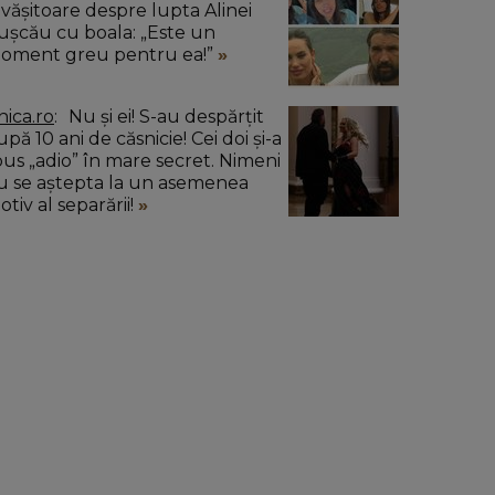
ăvășitoare despre lupta Alinei
ușcău cu boala: „Este un
oment greu pentru ea!”
nica.ro
Nu și ei! S-au despărțit
pă 10 ani de căsnicie! Cei doi și-a
pus „adio” în mare secret. Nimeni
u se aștepta la un asemenea
tiv al separării!