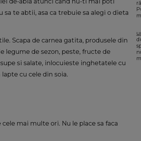
iei de-abia atunci cand nu-ti mai poti
r
P
u sa te abtii, asa ca trebuie sa alegi o dieta
m
u
ile. Scapa de carnea gatita, produsele din
du
s
 de legume de sezon, peste, fructe de
n
mo
supe si salate, inlocuieste inghetatele cu
lapte cu cele din soia.
cele mai multe ori. Nu le place sa faca