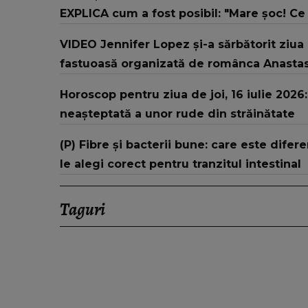
EXPLICA cum a fost posibil: "Mare șoc! Ce
VIDEO Jennifer Lopez și-a sărbătorit ziua 
fastuoasă organizată de românca Anastas
Horoscop pentru ziua de joi, 16 iulie 2026
neașteptată a unor rude din străinătate
(P) Fibre și bacterii bune: care este difer
le alegi corect pentru tranzitul intestinal
Taguri