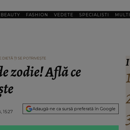
BEAUTY
FASHION
VEDETE
SPECIALISTI
MULT
I
 DIETĂ ŢI SE POTRIVEŞTE
de zodie! Află ce
şte
Adaugă-ne ca sursă preferată în Google
, 15:27