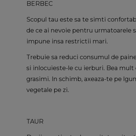
BERBEC
Scopul tau este sa te simti confortabil
COOKING
La ce temperatură se coace blat
de ce ai nevoie pentru urmatoarele s
tort. Secretul pe care trebuie să î
impune insa restrictii mari.
toate gospodinele
Trebuie sa reduci consumul de paine, 
si inlocuieste-le cu ierburi. Bea mult
grasimi. In schimb, axeaza-te pe lgume
vegetale pe zi.
TAUR