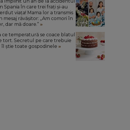
-a împlinit un an de la accidentul
n Spania în care trei frați și-au
ierdut viața! Mama lor a transmis
n mesaj răvășitor: „Am comori în
er, dar mă doare.”
a ce temperatură se coace blatul
e tort. Secretul pe care trebuie
ă îl știe toate gospodinele