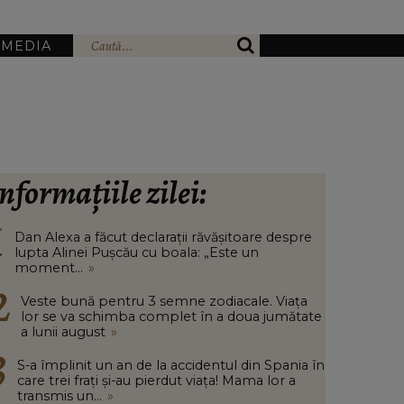
IMEDIA
nformațiile zilei:
Dan Alexa a făcut declarații răvășitoare despre
lupta Alinei Pușcău cu boala: „Este un
moment...
»
Veste bună pentru 3 semne zodiacale. Viața
lor se va schimba complet în a doua jumătate
a lunii august
»
S-a împlinit un an de la accidentul din Spania în
care trei frați și-au pierdut viața! Mama lor a
transmis un...
»