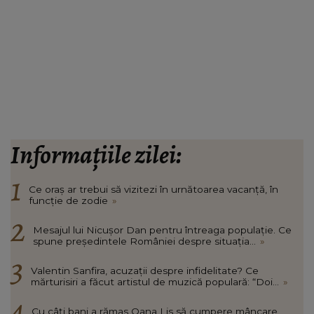
Informațiile zilei:
Ce oraș ar trebui să vizitezi în urnătoarea vacanță, în
funcție de zodie
»
Mesajul lui Nicușor Dan pentru întreaga populație. Ce
spune președintele României despre situația...
»
Valentin Sanfira, acuzații despre infidelitate? Ce
mărturisiri a făcut artistul de muzică populară: “Doi...
»
Cu câți bani a rămas Oana Lis să cumpere mâncare