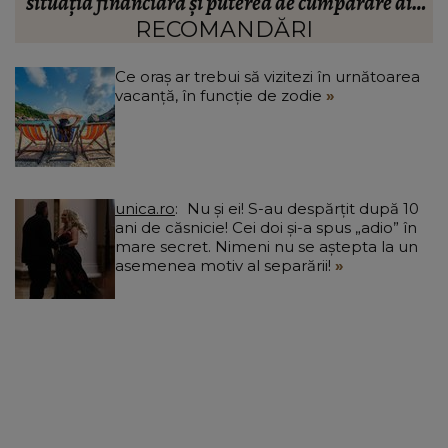
n
“Doi ochi ce m-au înșelat.”
”
RECOMANDĂRI
Ce oraș ar trebui să vizitezi în urnătoarea
vacanță, în funcție de zodie
unica.ro
Nu și ei! S-au despărțit după 10
ani de căsnicie! Cei doi și-a spus „adio” în
mare secret. Nimeni nu se aștepta la un
asemenea motiv al separării!