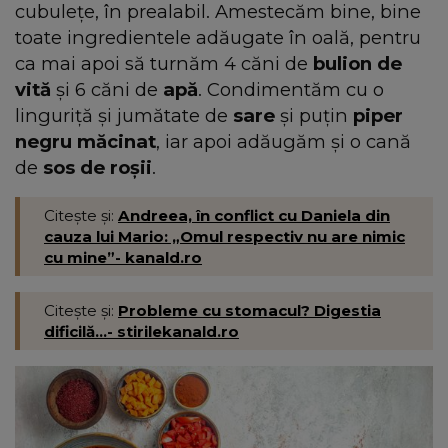
cubulețe, în prealabil. Amestecăm bine, bine
toate ingredientele adăugate în oală, pentru
ca mai apoi să turnăm 4 căni de
bulion de
vită
și 6 căni de
apă
. Condimentăm cu o
linguriță și jumătate de
sare
și puțin
piper
negru măcinat
, iar apoi adăugăm și o cană
de
sos de roșii
.
Citește și:
Andreea, în conflict cu Daniela din
cauza lui Mario: „Omul respectiv nu are nimic
cu mine”- kanald.ro
Citește și:
Probleme cu stomacul? Digestia
dificilă...- stirilekanald.ro