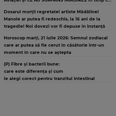
Aviației şi CE AU SURPRINS IMAGINILE în timp ce
şeful Armatei și-a continuat discursul: "Offf,
Dosarul morții regretatei artiste Mădălinei
săracul băiat! Sper că..."
Manole ar putea fi redeschis, la 16 ani de la
tragedie! Noi dovezi vor fi depuse în instanță
Horoscop marți, 21 iulie 2026: Semnul zodiacal
care ar putea să fie cerut în căsătorie într-un
moment în care nu se aștepta
(P) Fibre și bacterii bune:
care este diferența și cum
le alegi corect pentru tranzitul intestinal