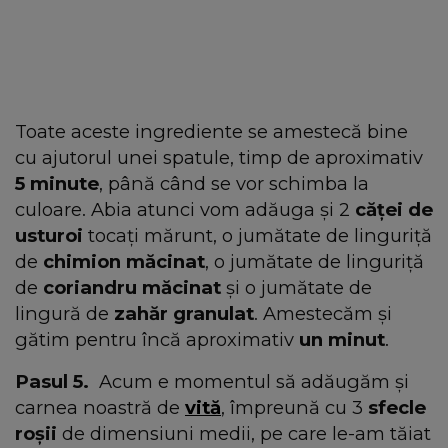
Toate aceste ingrediente se amestecă bine
cu ajutorul unei spatule, timp de aproximativ
5 minute
, până când se vor schimba la
culoare. Abia atunci vom adăuga și 2
căței de
usturoi
tocați mărunt, o jumătate de linguriță
de
chimion măcinat
, o jumătate de linguriță
de
coriandru măcinat
și o jumătate de
lingură de
zahăr granulat
. Amestecăm și
gătim pentru încă aproximativ
un minut
.
Pasul 5.
Acum e momentul să adăugăm și
carnea noastră de
vită
, împreună cu 3
sfecle
roșii
de dimensiuni medii, pe care le-am tăiat