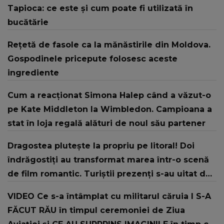
Tapioca: ce este și cum poate fi utilizată în
bucătărie
Rețetă de fasole ca la mănăstirile din Moldova.
Gospodinele pricepute folosesc aceste
ingrediente
Cum a reacționat Simona Halep când a văzut-o
pe Kate Middleton la Wimbledon. Campioana a
stat în loja regală alături de noul său partener
Dragostea plutește la propriu pe litoral! Doi
îndrăgostiți au transformat marea într-o scenă
de film romantic. Turiștii prezenți s-au uitat de
două ori
VIDEO Ce s-a întâmplat cu militarul căruia I S-A
FĂCUT RĂU în timpul ceremoniei de Ziua