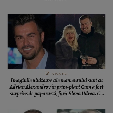
VIVA.RO
Imaginile uluitoare ale momentului sunt cu
Adrian Alexandrov în prim-plan! Cum a fost
surprins de paparazzi, fără Elena Udrea. Cu
cine s-a întâlnit partenerul fostei politiciene în
București! Gestul lui...