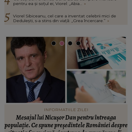
pentru ea și soțul ei, Viorel: „Abia...
»
Viorel Sibiceanu, cel care a inventat celebrii mici de
Dedulești, s-a stins din viață: „Grea încercare.”
»
VEDETE
Valentin Sanfira, acuzații despre infidelitate? Ce
re
mărturisiri a făcut artistul de muzică populară:
m