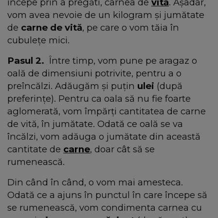
începe prin a pregăti, carnea de
vită
. Așadar,
vom avea nevoie de un kilogram și jumătate
de
carne de vită
, pe care o vom tăia în
cubulețe mici.
Pasul 2.
Între timp, vom pune pe aragaz o
oală de dimensiuni potrivite, pentru a o
preîncălzi. Adăugăm și puțin
ulei
(după
preferințe). Pentru ca oala să nu fie foarte
aglomerată, vom împărți cantitatea de carne
de vită, în jumătate. Odată ce oală se va
încălzi, vom adăuga o jumătate din această
cantitate de
carne
, doar cât să se
rumenească.
Din când în când, o vom mai amesteca.
Odată ce a ajuns în punctul în care începe să
se rumenească, vom condimenta carnea cu