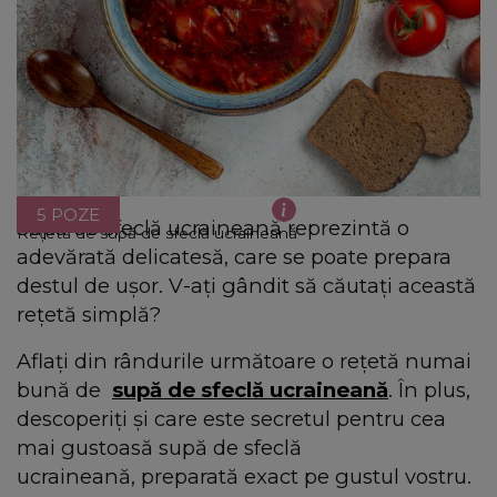
5 POZE
Supa de sfeclă ucraineană reprezintă o
Rețetă de supă de sfeclă ucraineană
adevărată delicatesă, care se poate prepara
destul de ușor. V-ați gândit să căutați această
rețetă simplă?
Aflați din rândurile următoare o rețetă numai
bună de
supă de sfeclă ucraineană
. În plus,
descoperiți și care este secretul pentru cea
mai gustoasă supă de sfeclă
ucraineană, preparată exact pe gustul vostru.