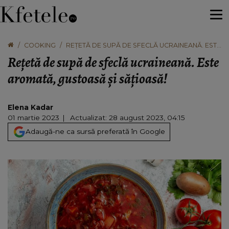
COOKING
REȚETĂ DE SUPĂ DE SFECLĂ UCRAINEANĂ. ESTE
AROMATĂ, GUSTOASĂ ȘI SĂȚIOASĂ!
Rețetă de supă de sfeclă ucraineană. Este
aromată, gustoasă și sățioasă!
Elena Kadar
01 martie 2023
Actualizat: 28 august 2023, 04:15
Adaugă-ne ca sursă preferată în Google