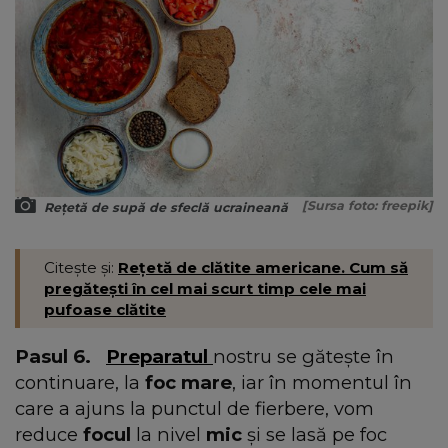
[Sursa foto: freepik]
Rețetă de supă de sfeclă ucraineană
Citește și:
Rețetă de clătite americane. Cum să
pregătești în cel mai scurt timp cele mai
pufoase clătite
Pasul 6.
Preparatul
nostru se gătește în
continuare, la
foc mare
, iar în momentul în
care a ajuns la punctul de fierbere, vom
reduce
focul
la nivel
mic
și se lasă pe foc