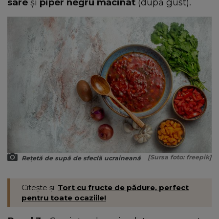
sare
și
piper negru măcinat
(după gust).
[Sursa foto: freepik]
Rețetă de supă de sfeclă ucraineană
Citește și:
Tort cu fructe de pădure, perfect
pentru toate ocaziile!