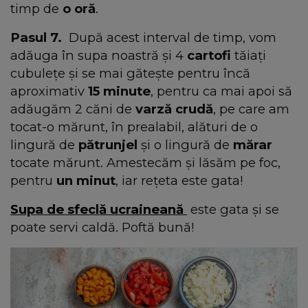
timp de
o oră
.
Pasul 7.
După acest interval de timp, vom
adăuga în supa noastră și 4
cartofi
tăiați
cubulețe și se mai gătește pentru încă
aproximativ
15 minute
, pentru ca mai apoi să
adăugăm 2 căni de
varză crudă
, pe care am
tocat-o mărunt, în prealabil, alături de o
lingură de
pătrunjel
și o lingură de
mărar
tocate mărunt. Amestecăm și lăsăm pe foc,
pentru
un minut
, iar rețeta este gata!
Supa de sfeclă ucraineană
este gata și se
poate servi caldă. Poftă bună!