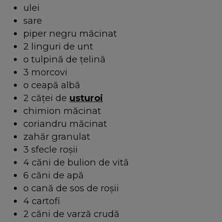
ulei
sare
piper negru măcinat
2 linguri de unt
o tulpină de țelină
3 morcovi
o ceapă albă
2 căței de
usturoi
chimion măcinat
coriandru măcinat
zahăr granulat
3 sfecle roșii
4 căni de bulion de vită
6 căni de apă
o cană de sos de roșii
4 cartofi
2 căni de varză crudă