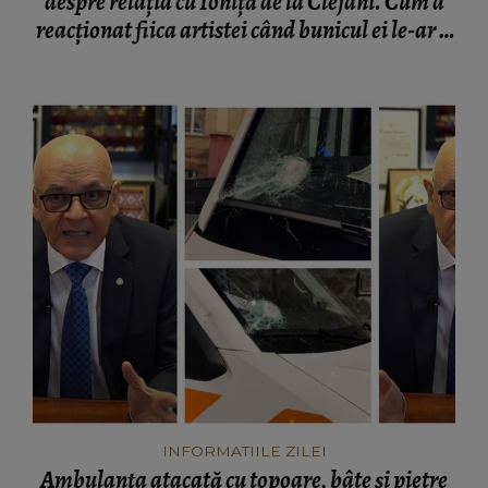
despre relația cu Ioniță de la Clejani. Cum a
reacționat fiica artistei când bunicul ei le-ar fi
ignorat: „Puteam să fiu moartă...”
INFORMATIILE ZILEI
Ambulanța atacată cu topoare, bâte și pietre