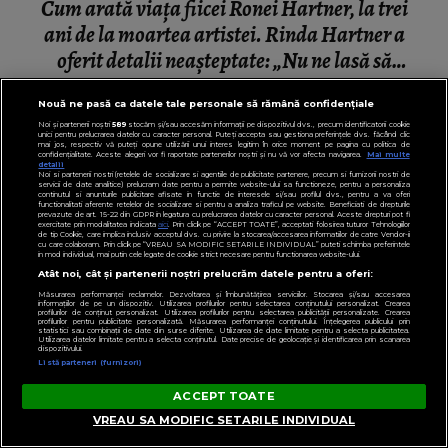
Cum arată viața fiicei Ronei Hartner, la trei
ani de la moartea artistei. Rinda Hartner a
oferit detalii neașteptate: „Nu ne lasă să
mutăm nimic.”
Nouă ne pasă ca datele tale personale să rămână confidențiale
Noi și partenerii noștri
589
stocăm și/sau accesăm informații pe dispozitivul dvs., precum identificatorii cookie
unici pentru prelucrarea datelor cu caracter personal. Puteți accepta sau gestiona preferințele dvs. făcând clic
mai jos, respectiv vă puteți opune utilizării unui interes legitim în orice moment pe pagina cu politica de
confidențialitate. Aceste alegeri vor fi raportate partenerilor noștri și nu vă vor afecta navigarea.
Mai multe
detalii
Noi si partenerii nostri (retelele de socializare si agentiile de publicitate partenere, precum si furnizorii nostri de
servicii de date analitice) prelucram date pentru a permite website-ului sa functioneze, pentru a personaliza
continutul si anunturile publicitare afisate in functie de interesele si/sau profilul dvs., pentru a va oferi
functionalitati aferente retelelor de socializare si pentru a analiza traficul pe website. Beneficiati de drepturile
prevazute de art. 15-22 din GDPR in legatura cu prelucrarea datelor cu caracter personal. Aceste drepturi pot fi
exercitate prin modalitatea indicata
aici
. Prin click pe “ACCEPT TOATE”, acceptati folosirea tuturor Tehnologiilor
de tip Cookie, care implica inclusiv acceptul dvs. cu privire la stocarea/accesarea informatiilor de catre Vendor-ii
cu care colaboram. Prin click pe “VREAU SA MODIFIC SETARILE INDIVIDUAL” puteti schimba preferintele
in mod individual, mai putin cele legate de cookie strict necesare pentru functionarea website-ului.
Atât noi, cât și partenerii noștri prelucrăm datele pentru a oferi:
Măsurarea performanței reclamelor. Dezvoltarea și îmbunătățirea serviciilor. Stocarea și/sau accesarea
informațiilor de pe un dispozitiv. Utilizarea profilurilor pentru selectarea conținutului personalizat. Crearea
profilurilor de conținut personalizat. Utilizarea profilurilor pentru selectarea publicității personalizate. Crearea
profilurilor pentru publicitate personalizată. Măsurarea performanței conținutului. Înțelegerea publicului prin
statistici sau combinații de date din surse diferite. Utilizarea de date limitate pentru a selecta publicitatea.
Utilizarea datelor limitate pentru a selecta conținutul. Date precise de geolocație și identificarea prin scanarea
dispozitivului.
Listă parteneri (furnizori)
ACCEPT TOATE
VREAU SA MODIFIC SETARILE INDIVIDUAL
VEDETE