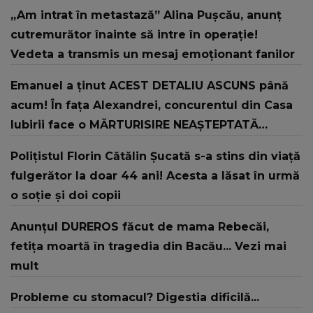
„Am intrat în metastază” Alina Pușcău, anunț
cutremurător înainte să intre în operație!
Vedeta a transmis un mesaj emoționant fanilor
Emanuel a ținut ACEST DETALIU ASCUNS până
acum! În fața Alexandrei, concurentul din Casa
Iubirii face o MĂRTURISIRE NEAȘTEPTATĂ
despre mama sa: "I-am spus și ei în față, eu nu
Polițistul Florin Cătălin Șucată s-a stins din viață
te iubesc pentru că..."
fulgerător la doar 44 ani! Acesta a lăsat în urmă
o soție și doi copii
Anunțul DUREROS făcut de mama Rebecăi,
fetița moartă în tragedia din Bacău... Vezi mai
mult
Probleme cu stomacul? Digestia dificilă...