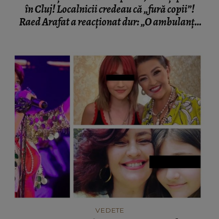
în Cluj! Localnicii credeau că „fură copii”!
Raed Arafat a reacționat dur: „O ambulanță
care vine să salveze...”
VEDETE