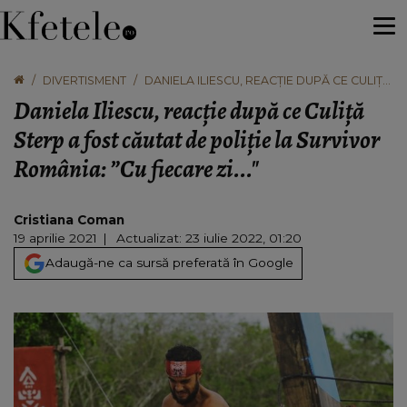
DIVERTISMENT
DANIELA ILIESCU, REACȚIE DUPĂ CE CULIȚĂ
STERP A FOST CĂUTAT DE POLIȚIE LA
Daniela Iliescu, reacție după ce Culiță
SURVIVOR ROMÂNIA: ”CU FIECARE ZI..."
Sterp a fost căutat de poliție la Survivor
România: ”Cu fiecare zi..."
Cristiana Coman
19 aprilie 2021
Actualizat: 23 iulie 2022, 01:20
Adaugă-ne ca sursă preferată în Google