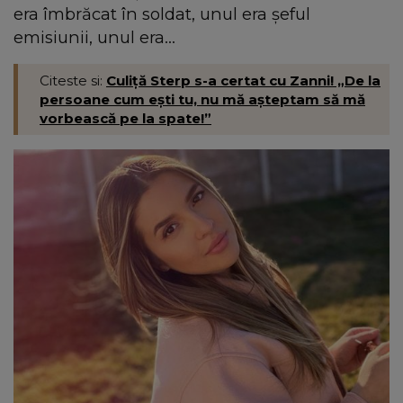
era îmbrăcat în soldat, unul era șeful
emisiunii, unul era...
Citeste si:
Culiță Sterp s-a certat cu Zanni! „De la
persoane cum ești tu, nu mă așteptam să mă
vorbească pe la spate!”