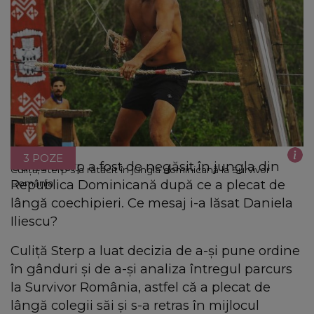
3 POZE
Culiță Sterp a fost de negăsit în jungla din
Culiță Sterp s-a rătăcit în jungla dominicană la Survivor
Republica Dominicană după ce a plecat de
România
lângă coechipieri. Ce mesaj i-a lăsat Daniela
Iliescu?
Culiță Sterp a luat decizia de a-și pune ordine
în gânduri și de a-și analiza întregul parcurs
la Survivor România, astfel că a plecat de
lângă colegii săi și s-a retras în mijlocul