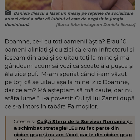
Daniela Iliescu a lăsat un mesaj pe rețelele de socializare
atunci când a aflat că iubitul ei este de negăsit în jungla
dominicană
[Sursa foto: Instagram Daniela Iliescu]
Doamne, ce-i cu toți oamenii ăștia? Erau 10
oameni aliniați și eu zici că eram infractorul și
ieșeam din apă și se uitau toți la mine și mă
gândeam acum să vezi că scoate ăla pușca și
ăla zice puf. M-am speriat când i-am văzut
pe toți că se uitau așa la mine, zic: Doamne,
dar ce am? Mă așteptam să mă caute, dar nu
atâta lume ”, i-a povestit Culiță lui Zanni după
ce s-a întors în tabăra Faimoșilor.
Citeste si:
Culiță Sterp de la Survivor România și-
a schimbat strategia! „Eu nu fac parte din
niciun grup și nu am făcut parte din niciun grup