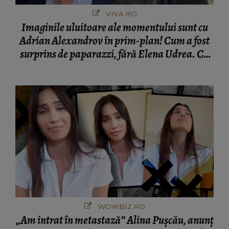
VIVA.RO
Imaginile uluitoare ale momentului sunt cu
Adrian Alexandrov în prim-plan! Cum a fost
surprins de paparazzi, fără Elena Udrea. Cu
cine s-a întâlnit partenerul fostei politiciene în
București! Gestul lui...
WOWBIZ.RO
„Am intrat în metastază” Alina Pușcău, anunț