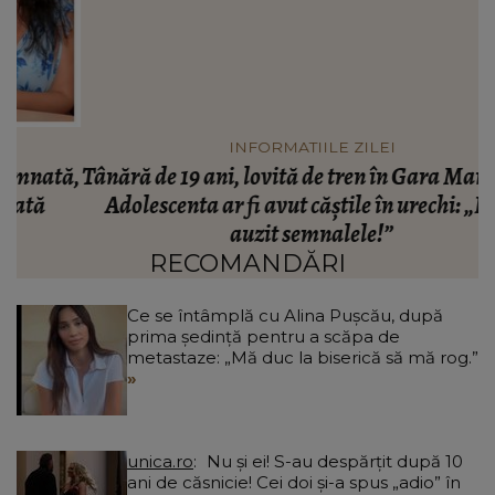
INFORMATIILE ZILEI
ă,
Tânără de 19 ani, lovită de tren în Gara Mangalia!
Adolescenta ar fi avut căștile în urechi: „Nu a
auzit semnalele!”
RECOMANDĂRI
Ce se întâmplă cu Alina Pușcău, după
prima ședință pentru a scăpa de
metastaze: „Mă duc la biserică să mă rog.”
unica.ro
Nu și ei! S-au despărțit după 10
ani de căsnicie! Cei doi și-a spus „adio” în