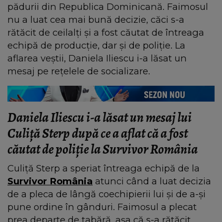
pădurii din Republica Dominicană. Faimosul
nu a luat cea mai bună decizie, căci s-a
rătăcit de ceilalți și a fost căutat de întreaga
echipă de producție, dar și de poliție. La
aflarea veștii, Daniela Iliescu i-a lăsat un
mesaj pe rețelele de socializare.
Daniela Iliescu i-a lăsat un mesaj lui
Culiță Sterp după ce a aflat că a fost
căutat de poliție la Survivor România
Culiță Sterp a speriat întreaga echipă de la
Survivor România
atunci când a luat decizia
de a pleca de lângă coechipierii lui și de a-și
pune ordine în gânduri. Faimosul a plecat
prea departe de tabără, așa că s-a rătăcit.