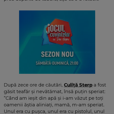
După zece ore de căutări,
Culiță Sterp
a fost
găsit teafăr și nevătămat, însă puțin speriat:
”Când am ieșit din apă și i-am văzut pe toți
oamenii ăștia aliniați, mamă, m-am speriat.
Unul era cu pușca, unul era cu pistolul, unul