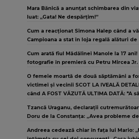
Mara Bănică a anunțat schimbarea din viaț
luat: „Gata! Ne despărțim!”
Cum a reacționat Simona Halep când a v
Campioana a stat în loja regală alături de
Cum arată fiul Mădălinei Manole la 17 ani! 
fotografie în premieră cu Petru Mircea Jr.
O femeie moartă de două săptămâni a fost
victimei și vecinii SCOT LA IVEALĂ DETALI
când A FOST VĂZUTĂ ULTIMA DATĂ: "A săpat
Tzancă Uraganu, declarații cutremurătoar
Doru de la Constanța: „Avea probleme de s
Andreea cedează chiar în fața lui Mario: „M
întâmpla cu cei doi concurenți „Casa iubirii