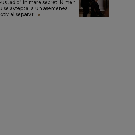
pus „adio” în mare secret. Nimeni
u se aștepta la un asemenea
tiv al separării!