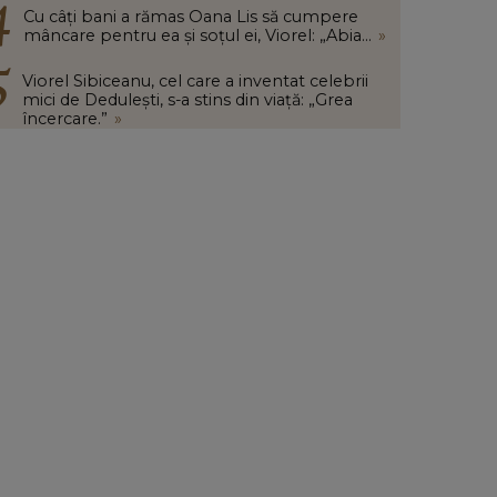
Cu câți bani a rămas Oana Lis să cumpere
mâncare pentru ea și soțul ei, Viorel: „Abia...
»
Viorel Sibiceanu, cel care a inventat celebrii
mici de Dedulești, s-a stins din viață: „Grea
încercare.”
»