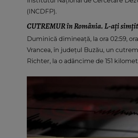
Institutul Naţional de Cercetare De
(INCDFP).
CUTREMUR în România. L-ați simțit
VEDETE
Cu câți bani a rămas Oana Lis
Duminică dimineaţă, la ora 02:59, or
cumpere mâncare pentru ea și soț
Vrancea, în judeţul Buzău, un cutrem
Viorel: „Abia mâine luăm pens
Richter, la o adâncime de 151 kilometr