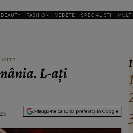
BEAUTY
FASHION
VEDETE
SPECIALISTI
MULT
I
 SIMȚIT?
ânia. L-ați
Adaugă-ne ca sursă preferată în Google
:20