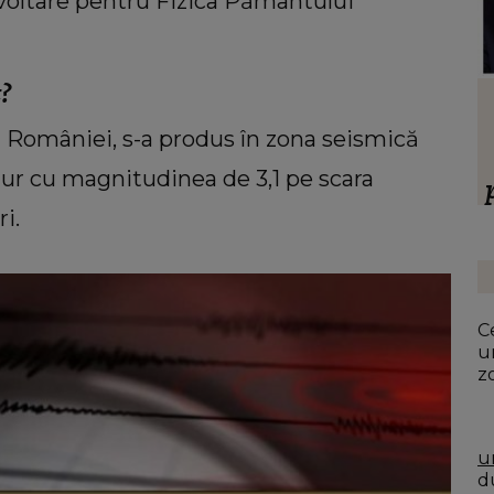
zvoltare pentru Fizica Pământului
?
HOROSCOP
 să
Ce oraș ar trebui să vizitezi în
a României, s-a produs în zona seismică
ul ei,
urnătoarea vacanță, în funcție de zodie
ur cu magnitudinea de 3,1 pe scara
ia.”
f
i.
ț
Ce
u
z
u
du