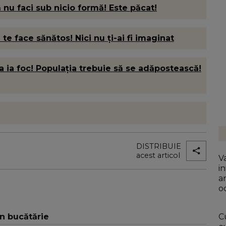
 nu faci sub nicio formă! Este păcat!
e face sănătos! Nici nu ți-ai fi imaginat
 ia foc! Populația trebuie să se adăpostească!
DISTRIBUIE
acest articol
V
in
a
o
în bucătărie
C