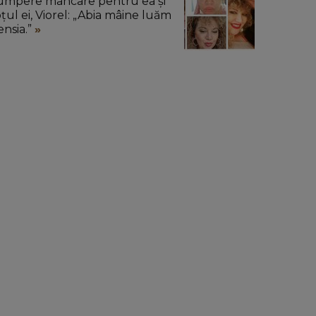
umpere mâncare pentru ea și
oțul ei, Viorel: „Abia mâine luăm
ensia.”