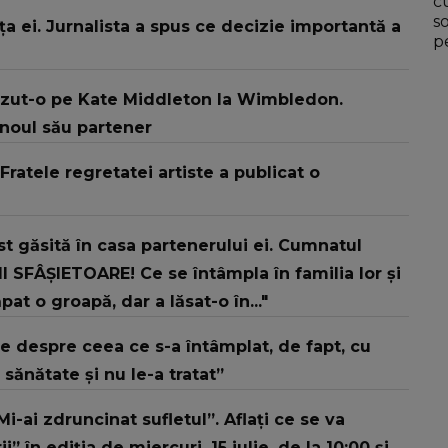
c
s
a ei. Jurnalista a spus ce decizie importantă a
p
ăzut-o pe Kate Middleton la Wimbledon.
 noul său partener
Fratele regretatei artiste a publicat o
 găsită în casa partenerului ei. Cumnatul
I SFÂȘIETOARE! Ce se întâmpla în familia lor și
 o groapă, dar a lăsat-o în..."
e despre ceea ce s-a întâmplat, de fapt, cu
ănătate și nu le-a tratat”
i-ai zdruncinat sufletul”. Aflați ce se va
” în ediția de miercuri, 15 iulie, de la 10:00 și