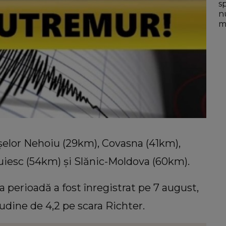
s
n
mo
şelor Nehoiu (29km), Covasna (41km),
uiesc (54km) şi Slănic-Moldova (60km).
 perioadă a fost înregistrat pe 7 august,
udine de 4,2 pe scara Richter.