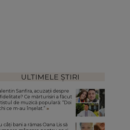
ULTIMELE ȘTIRI
alentin Sanfira, acuzații despre
fidelitate? Ce mărturisiri a făcut
rtistul de muzică populară: “Doi
chi ce m-au înșelat.”
u câți bani a rămas Oana Lis să