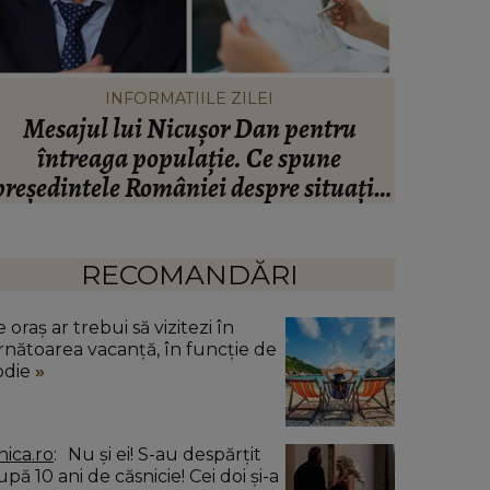
INFORMATIILE ZILEI
Mesajul lui Nicușor Dan pentru
Valen
întreaga populație. Ce spune
infide
președintele României despre situația
artistul
inanciară și puterea de cumpărare din
ară: “Există incertitudine cu privire la
viitor.”
RECOMANDĂRI
 oraș ar trebui să vizitezi în
rnătoarea vacanță, în funcție de
odie
nica.ro
Nu și ei! S-au despărțit
pă 10 ani de căsnicie! Cei doi și-a