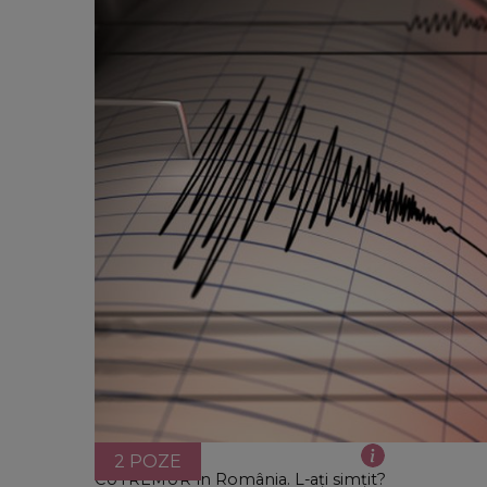
2 POZE
CUTREMUR în România. L-ați simțit?