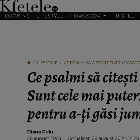
COOKING
LIFESTYLE
HOROSCOP
TU ȘI EL
LIFESTYLE
CE PSALMI SĂ CITEŞTI PENTRU CĂSĂTO
JUMĂTATEA
Ce psalmi să citeşti
Sunt cele mai puter
pentru a-ți găsi ju
Diana Puiu
26 august 2024
Actualizat: 26 august 2024, 14:26