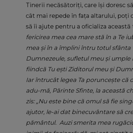
Tinerii necăsătoriți, care își doresc 
cât mai repede în fața altarului, poți c
să îi ajute pentru a oficializa această
fericirea mea cea mare stă în a Te iu
mea și în a împlini întru totul sfânta
Dumnezeule, sufletul meu și umple in
fiindcă Tu ești Ziditorul meu și Du
Iar întrucât legea Ta poruncește că o
adu-mă, Părinte Sfinte, la această ch
zis: „Nu este bine că omul să fie singu
ajutor, le-ai dat binecuvântare să cr
pământul.
Auzi smerita mea rugăciu