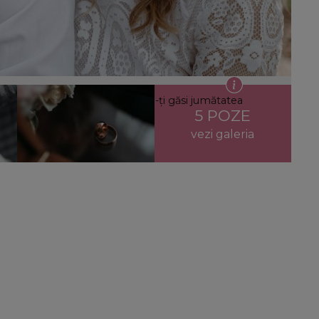
ai puternice rugăciuni pentru a-ți găsi jumătatea
5 POZE
vezi galeria