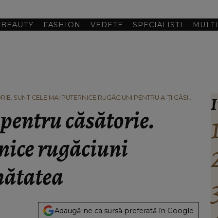
BEAUTY
FASHION
VEDETE
SPECIALISTI
MULT
I
RIE. SUNT CELE MAI PUTERNICE RUGĂCIUNI PENTRU A-ȚI GĂSI
 pentru căsătorie.
nice rugăciuni
mătatea
Adaugă-ne ca sursă preferată în Google