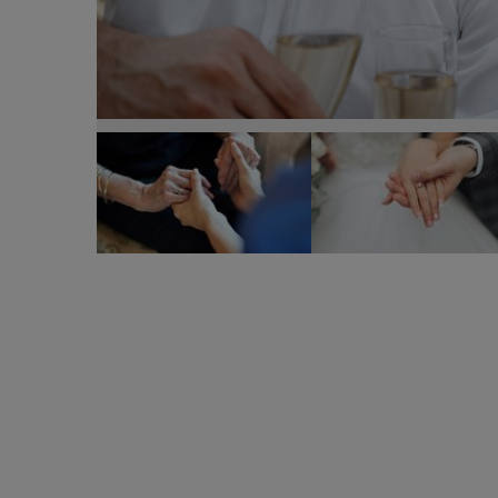
Ce psalmi să citeşti pentru căsătorie. Sunt cele m