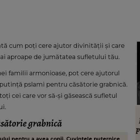
ată cum poți cere ajutor divinității și care
ai aproape de jumătatea sufletului tău.
nei familii armonioase, pot cere ajutorul
u putință pslami pentru căsătorie grabnică.
oți cei care vor să-și găsească sufletul
ui.
VEDETE
ție de
Cătălin Crișan dezvăluie motivul
căsătorie grabnică
e dacă
despărțirii de Camelia Tabără. Ce a
p
spus artistul despre standardele fostei
ui pentru a avea copii. Cuvintele puternice