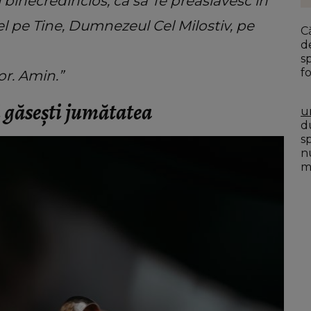
și binecredincios, că să Te preaslăvesc în
l pe Tine, Dumnezeul Cel Milostiv, pe
C
d
s
fo
or. Amin.”
ți găsești jumătatea
u
du
s
n
mo