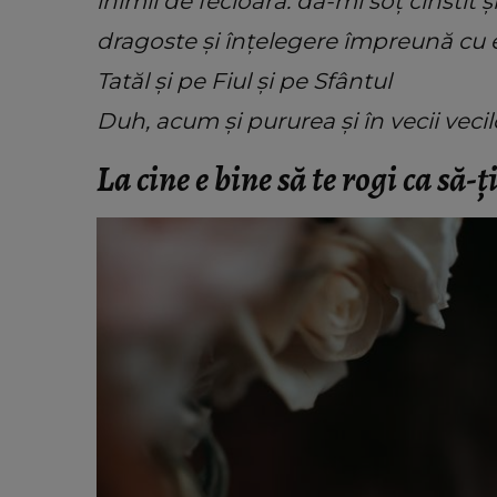
inimii de fecioară: dă-mi soț cinstit 
dragoste și înțelegere împreună cu e
Tatăl și pe Fiul și pe Sfântul
Duh, acum și pururea și în vecii vecil
La cine e bine să te rogi ca să-