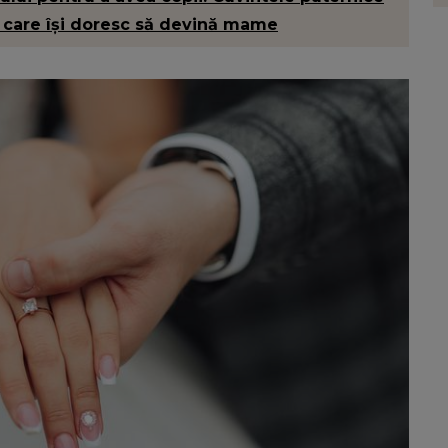
partenere: „Nu pot să...”
e care își doresc să devină mame