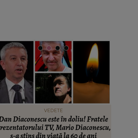
VEDETE
Dan Diaconescu este în doliu! Fratele
Noi det
rezentatorului TV, Mario Diaconescu,
îngro
s-a stins din viață la 60 de ani
Botoșani