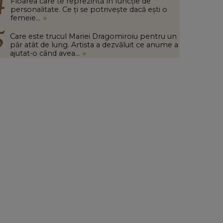
Floarea care te reprezintă în funcție de
personalitate. Ce ți se potrivește dacă ești o
femeie...
»
Care este trucul Mariei Dragomiroiu pentru un
păr atât de lung. Artista a dezvăluit ce anume a
ajutat-o când avea...
»