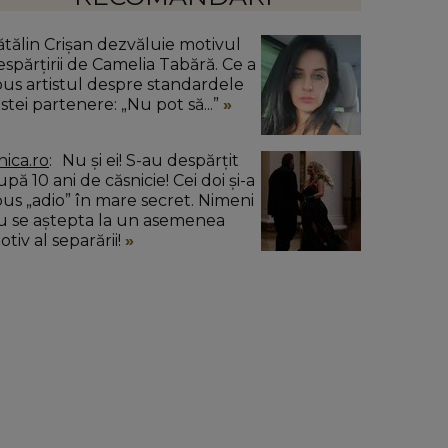
ătălin Crișan dezvăluie motivul
espărțirii de Camelia Tabără. Ce a
pus artistul despre standardele
stei partenere: „Nu pot să...”
nica.ro
Nu și ei! S-au despărțit
pă 10 ani de căsnicie! Cei doi și-a
pus „adio” în mare secret. Nimeni
u se aștepta la un asemenea
tiv al separării!