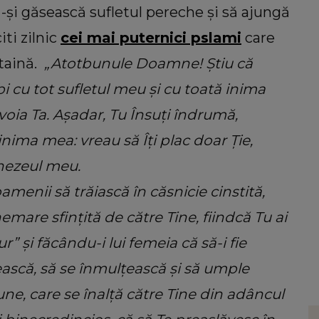
să-și găsească sufletul pereche și să ajungă
iti zilnic
cei mai puternici pslami
care
 taină.
„Atotbunule Doamne! Știu că
bi cu tot sufletul meu și cu toată inima
 voia Ta. Așadar, Tu Însuți îndrumă,
ima mea: vreau să Îți plac doar Ție,
mnezeul meu.
amenii să trăiască în căsnicie cinstită,
emare sfințită de către Tine, fiindcă Tu ai
r” și făcându-i lui femeia că să-i fie
ească, să se înmulțească și să umple
ne, care se înalță către Tine din adâncul