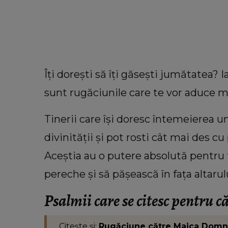
Îți dorești să îți găsești jumătatea? I
sunt rugăciunile care te vor aduce m
Tinerii care își doresc întemeierea u
divinității și pot rosti cât mai des c
Aceștia au o putere absolută pentru t
pereche și să pășească în fața altarul
LIFESTYLE
Floarea care te reprezintă în func
Psalmii care se citesc pentru 
personalitate. Ce ți se potriveșt
ești o femeie romantică
Citește și:
Rugăciune către Maica Domnul