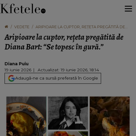
VEDETE
ARIPIOARE LA CUPTOR, REȚETA PREGĂTITĂ DE
DIANA BART: “SE TOPESC ÎN GURĂ.”
Aripioare la cuptor, rețeta pregătită de
Diana Bart: “Se topesc în gură.”
Diana Puiu
19 iunie 2026
Actualizat: 19 iunie 2026, 18:14
Adaugă-ne ca sursă preferată în Google