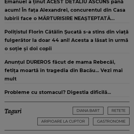
Emanuel a ținut ACEST DETALIU ASCUNS până
acum! În fața Alexandrei, concurentul din Casa
Iubirii face o MĂRTURISIRE NEAȘTEPTATĂ
despre mama sa: "I-am spus și ei în față, eu nu
Polițistul Florin Cătălin Șucată s-a stins din viață
te iubesc pentru că..."
fulgerător la doar 44 ani! Acesta a lăsat în urmă
o soție și doi copii
Anunțul DUREROS făcut de mama Rebecăi,
fetița moartă în tragedia din Bacău... Vezi mai
mult
Probleme cu stomacul? Digestia dificilă...
Taguri
DIANA BART
RETETE
ARIPIOARE LA CUPTOR
GASTRONOMIE