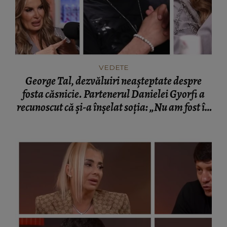
VEDETE
George Tal, dezvăluiri neașteptate despre
fosta căsnicie. Partenerul Danielei Gyorfi a
recunoscut că și-a înșelat soția: „Nu am fost în
momentul respectiv un om corect.”