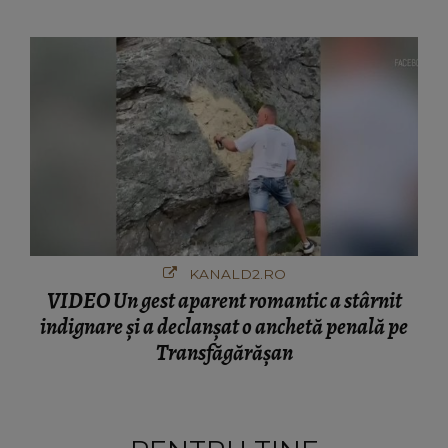
ciudă că..."
KANALD2.RO
VIDEO Un gest aparent romantic a stârnit
indignare și a declanșat o anchetă penală pe
Transfăgărășan