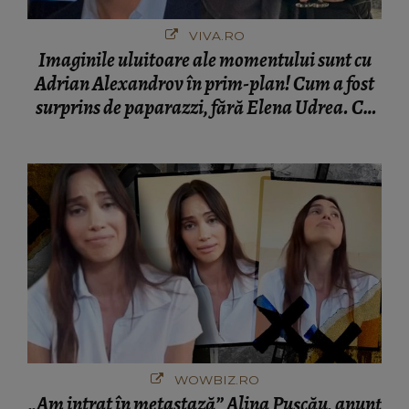
VIVA.RO
Imaginile uluitoare ale momentului sunt cu
Adrian Alexandrov în prim-plan! Cum a fost
surprins de paparazzi, fără Elena Udrea. Cu
cine s-a întâlnit partenerul fostei politiciene în
București! Gestul lui...
WOWBIZ.RO
„Am intrat în metastază” Alina Pușcău, anunț