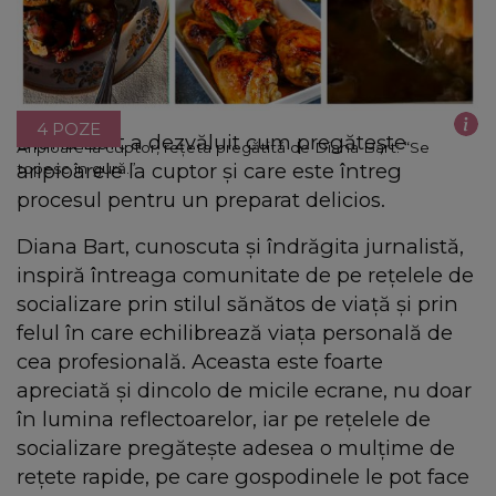
4 POZE
Diana Bart a dezvăluit cum pregătește
Aripioare la cuptor, rețeta pregătită de Diana Bart: “Se
aripioarele la cuptor și care este întreg
topesc în gură.”
procesul pentru un preparat delicios.
Diana Bart, cunoscuta și îndrăgita jurnalistă,
inspiră întreaga comunitate de pe rețelele de
socializare prin stilul sănătos de viață și prin
felul în care echilibrează viața personală de
cea profesională. Aceasta este foarte
apreciată și dincolo de micile ecrane, nu doar
în lumina reflectoarelor, iar pe rețelele de
socializare pregătește adesea o mulțime de
rețete rapide, pe care gospodinele le pot face