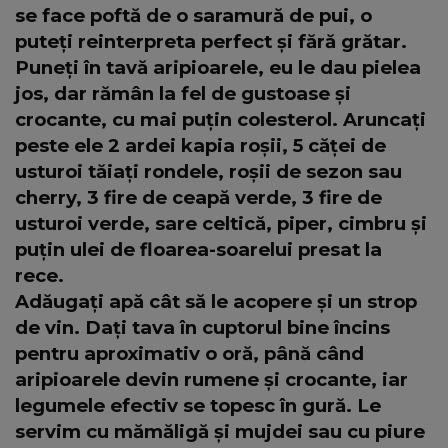
se face poftă de o saramură de pui, o
puteți reinterpreta perfect și fără grătar.
Puneți în tavă aripioarele, eu le dau pielea
jos, dar rămân la fel de gustoase și
crocante, cu mai puțin colesterol. Aruncați
peste ele 2 ardei kapia roșii, 5 căței de
usturoi tăiați rondele, roșii de sezon sau
cherry, 3 fire de ceapă verde, 3 fire de
usturoi verde, sare celtică, piper, cimbru și
puțin ulei de floarea-soarelui presat la
rece.
Adăugați apă cât să le acopere și un strop
de vin. Dați tava în cuptorul bine încins
pentru aproximativ o oră, până când
aripioarele devin rumene și crocante, iar
legumele efectiv se topesc în gură. Le
servim cu mămăligă și mujdei sau cu piure