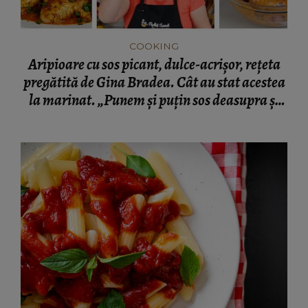
COOKING
Aripioare cu sos picant, dulce-acrișor, rețeta
pregătită de Gina Bradea. Cât au stat acestea
la marinat. „Punem și puțin sos deasupra și
presărim niște codițe de ceapă verde.”