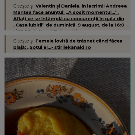
Citește și:
Valentin și Daniela, în lacrimi! Andreea
Mantea face anunțul: „A sosit momentul...”.
Aflați ce se întâmplă cu concurenții în gala din
„Casa iubirii” de duminică, 9 august, de la 16:00
și 19:00, la Kanal D- kanald.ro
Citește și:
Femeie lovită de trăsnet când făcea
plajă: „Soțul ei...- stirilekanald.ro