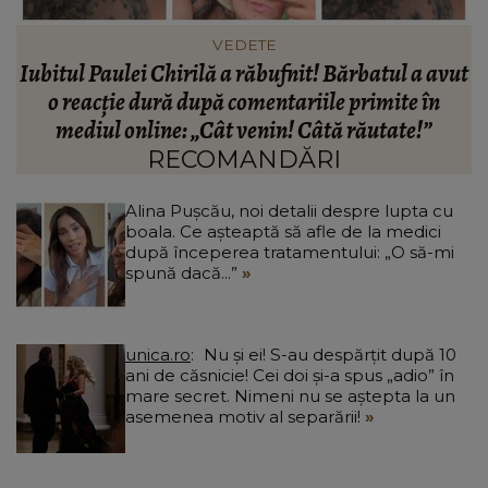
HOROSCOP
ut
Horoscop 10 august 2026: O zodie trăiește intens
fiecare emoție
c
RECOMANDĂRI
Alina Pușcău, noi detalii despre lupta cu
boala. Ce așteaptă să afle de la medici
după începerea tratamentului: „O să-mi
spună dacă...”
unica.ro
Nu și ei! S-au despărțit după 10
ani de căsnicie! Cei doi și-a spus „adio” în
mare secret. Nimeni nu se aștepta la un
asemenea motiv al separării!