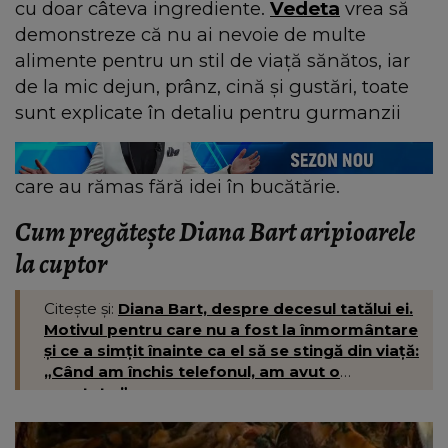
cu doar câteva ingrediente.
Vedeta
vrea să
demonstreze că nu ai nevoie de multe
alimente pentru un stil de viață sănătos, iar
de la mic dejun, prânz, cină și gustări, toate
sunt explicate în detaliu pentru gurmanzii
care au rămas fără idei în bucătărie.
Cum pregătește Diana Bart aripioarele
la cuptor
Citește și:
Diana Bart, despre decesul tatălui ei.
Motivul pentru care nu a fost la înmormântare
și ce a simțit înainte ca el să se stingă din viață:
„Când am închis telefonul, am avut o
greutate.”