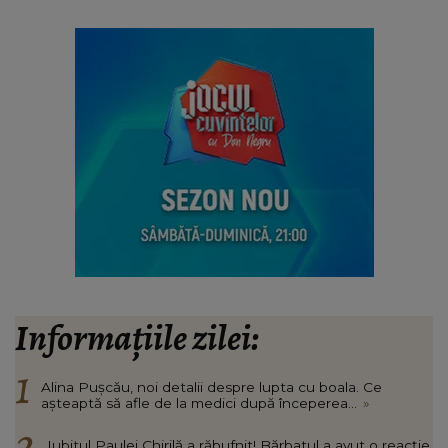
Informațiile zilei:
Alina Pușcău, noi detalii despre lupta cu boala. Ce
așteaptă să afle de la medici după începerea...
»
Iubitul Paulei Chirilă a răbufnit! Bărbatul a avut o reacție