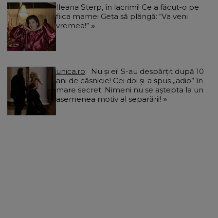
Ileana Sterp, în lacrimi! Ce a făcut-o pe
fiica mamei Geta să plângă: “Va veni
vremea!”
unica.ro
Nu și ei! S-au despărțit după 10
ani de căsnicie! Cei doi și-a spus „adio” în
mare secret. Nimeni nu se aștepta la un
asemenea motiv al separării!