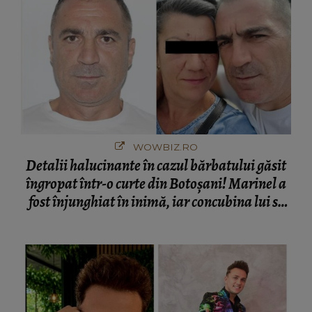
WOWBIZ.RO
Detalii halucinante în cazul bărbatului găsit
îngropat într-o curte din Botoșani! Marinel a
fost înjunghiat în inimă, iar concubina lui se
numără printre suspecți