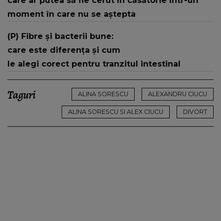
care ar putea să fie cerut în căsătorie într-un
moment în care nu se aștepta
(P) Fibre și bacterii bune:
care este diferența și cum
le alegi corect pentru tranzitul intestinal
Taguri
ALINA SORESCU
ALEXANDRU CIUCU
ALINA SORESCU SI ALEX CIUCU
DIVORT