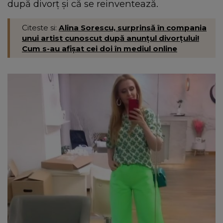
după divorț și că se reinventează.
Citeste si:
Alina Sorescu, surprinsă în compania
unui artist cunoscut după anunțul divorțului!
Cum s-au afișat cei doi în mediul online