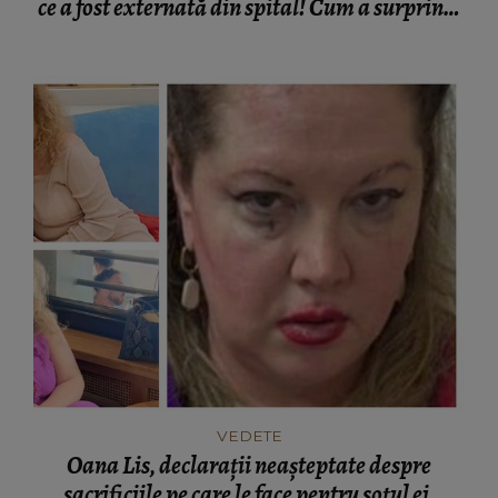
ce a fost externată din spital! Cum a surprins-
o vedeta: „Cele mai fericite...”
VEDETE
Oana Lis, declarații neașteptate despre
sacrificiile pe care le face pentru soțul ei,