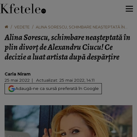
VEDETE
ALINA SORESCU, SCHIMBARE NEAȘTEPTATĂ ÎN
PLIN DIVORȚ DE ALEXANDRU CIUCU! CE DECIZIE A
Alina Sorescu, schimbare neașteptată în
LUAT ARTISTA DUPĂ DESPĂRȚIRE
plin divorț de Alexandru Ciucu! Ce
decizie a luat artista după despărțire
Carla Niram
25 mai 2022
Actualizat: 25 mai 2022, 14:11
Adaugă-ne ca sursă preferată în Google