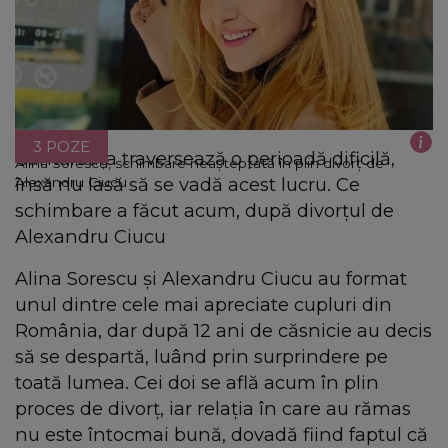
3 POZE
Cântăreața traversează o perioadă dificilă,
Alina Sorescu, schimbare neașteptată în plin divorț de
însă nu lasă să se vadă acest lucru. Ce
Alexandru Ciucu
schimbare a făcut acum, după divorțul de
Alexandru Ciucu
Alina Sorescu și Alexandru Ciucu au format
unul dintre cele mai apreciate cupluri din
România, dar după 12 ani de căsnicie au decis
să se despartă, luând prin surprindere pe
toată lumea. Cei doi se află acum în plin
proces de divorț, iar relația în care au rămas
nu este întocmai bună, dovadă fiind faptul că