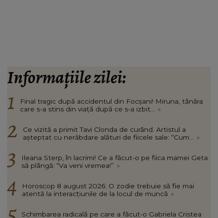
Informațiile zilei:
Final tragic după accidentul din Focșani! Miruna, tânăra
care s-a stins din viață după ce s-a izbit...
»
Ce vizită a primit Tavi Clonda de curând. Artistul a
așteptat cu nerăbdare alături de fiicele sale: “Cum...
»
Ileana Sterp, în lacrimi! Ce a făcut-o pe fiica mamei Geta
să plângă: “Va veni vremea!”
»
Horoscop 8 august 2026: O zodie trebuie să fie mai
atentă la interacțiunile de la locul de muncă
»
Schimbarea radicală pe care a făcut-o Gabriela Cristea