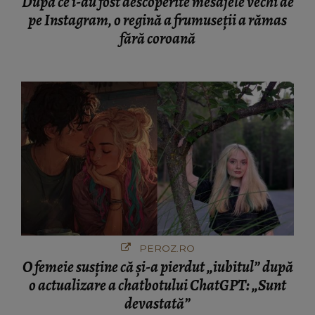
După ce i-au fost descoperite mesajele vechi de
pe Instagram, o regină a frumuseții a rămas
fără coroană
PEROZ.RO
O femeie susține că și-a pierdut „iubitul” după
o actualizare a chatbotului ChatGPT: „Sunt
devastată”