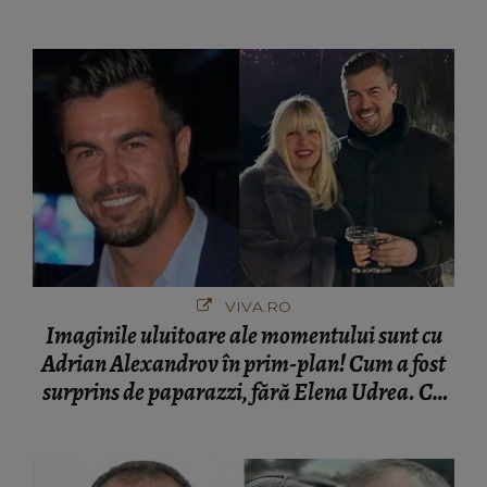
VIVA.RO
Imaginile uluitoare ale momentului sunt cu
Adrian Alexandrov în prim-plan! Cum a fost
surprins de paparazzi, fără Elena Udrea. Cu
cine s-a întâlnit partenerul fostei politiciene în
București! Gestul lui...