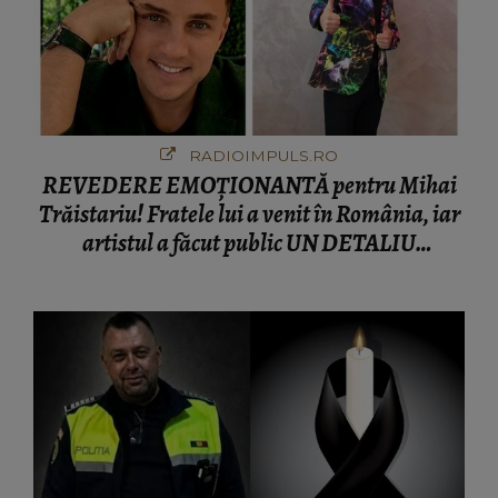
RADIOIMPULS.RO
REVEDERE EMOȚIONANTĂ pentru Mihai
Trăistariu! Fratele lui a venit în România, iar
artistul a făcut public UN DETALIU
NEAȘTEPTAT: "Nu știu ce să-i zic. Voi ce
spuneți ? Să se..."