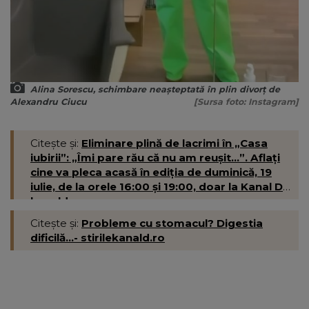
Alina Sorescu, schimbare neașteptată în plin divorț de
Alexandru Ciucu
[Sursa foto: Instagram]
Citește și:
Eliminare plină de lacrimi în „Casa
iubirii”: „Îmi pare rău că nu am reușit...”. Aflați
cine va pleca acasă în ediția de duminică, 19
iulie, de la orele 16:00 și 19:00, doar la Kanal D-
kanald.ro
Citește și:
Probleme cu stomacul? Digestia
dificilă...- stirilekanald.ro