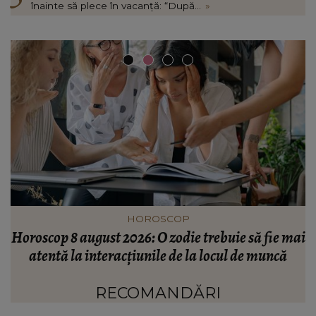
înainte să plece în vacanță: “După...
»
VEDETE
ai
Schimbarea radicală pe care a făcut-o Gabriela
Cristea înainte să plece în vacanță: “După foarte
mulți ani.”
RECOMANDĂRI