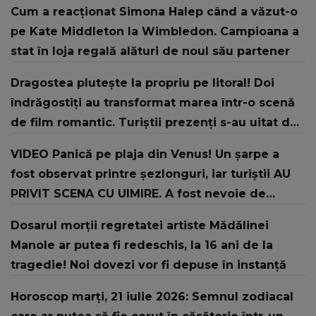
Cum a reacționat Simona Halep când a văzut-o
pe Kate Middleton la Wimbledon. Campioana a
stat în loja regală alături de noul său partener
Dragostea plutește la propriu pe litoral! Doi
îndrăgostiți au transformat marea într-o scenă
de film romantic. Turiștii prezenți s-au uitat de
două ori
VIDEO Panică pe plaja din Venus! Un şarpe a
fost observat printre şezlonguri, iar turiştii AU
PRIVIT SCENA CU UIMIRE. A fost nevoie de
intervenția jandarmilor: "În urma unui..."
Dosarul morții regretatei artiste Mădălinei
Manole ar putea fi redeschis, la 16 ani de la
tragedie! Noi dovezi vor fi depuse în instanță
Horoscop marți, 21 iulie 2026: Semnul zodiacal