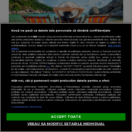
Nouă ne pasă ca datele tale personale să rămână confidențiale
Noi și partenerii noștri
589
stocăm și/sau accesăm informații pe dispozitivul dvs., precum identificatorii cookie
unici pentru prelucrarea datelor cu caracter personal. Puteți accepta sau gestiona preferințele dvs. făcând clic
mai jos, respectiv vă puteți opune utilizării unui interes legitim în orice moment pe pagina cu politica de
confidențialitate. Aceste alegeri vor fi raportate partenerilor noștri și nu vă vor afecta navigarea.
Mai multe
detalii
Noi si partenerii nostri (retelele de socializare si agentiile de publicitate partenere, precum si furnizorii nostri de
servicii de date analitice) prelucram date pentru a permite website-ului sa functioneze, pentru a personaliza
continutul si anunturile publicitare afisate in functie de interesele si/sau profilul dvs., pentru a va oferi
HOROSCOP
functionalitati aferente retelelor de socializare si pentru a analiza traficul pe website. Beneficiati de drepturile
prevazute de art. 15-22 din GDPR in legatura cu prelucrarea datelor cu caracter personal. Aceste drepturi pot fi
Ce oraș ar trebui să vizitezi în urnătoarea
exercitate prin modalitatea indicata
aici
. Prin click pe “ACCEPT TOATE”, acceptati folosirea tuturor Tehnologiilor
de tip Cookie, care implica inclusiv acceptul dvs. cu privire la stocarea/accesarea informatiilor de catre Vendor-ii
cu care colaboram. Prin click pe “VREAU SA MODIFIC SETARILE INDIVIDUAL” puteti schimba preferintele
vacanță, în funcție de zodie
in mod individual, mai putin cele legate de cookie strict necesare pentru functionarea website-ului.
Atât noi, cât și partenerii noștri prelucrăm datele pentru a oferi:
Măsurarea performanței reclamelor. Dezvoltarea și îmbunătățirea serviciilor. Stocarea și/sau accesarea
informațiilor de pe un dispozitiv. Utilizarea profilurilor pentru selectarea conținutului personalizat. Crearea
profilurilor de conținut personalizat. Utilizarea profilurilor pentru selectarea publicității personalizate. Crearea
profilurilor pentru publicitate personalizată. Măsurarea performanței conținutului. Înțelegerea publicului prin
statistici sau combinații de date din surse diferite. Utilizarea de date limitate pentru a selecta publicitatea.
Utilizarea datelor limitate pentru a selecta conținutul. Date precise de geolocație și identificarea prin scanarea
dispozitivului.
Listă parteneri (furnizori)
ACCEPT TOATE
VREAU SA MODIFIC SETARILE INDIVIDUAL