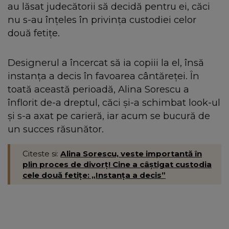
au lăsat judecătorii să decidă pentru ei, căci
nu s-au înțeles în privința custodiei celor
două fetițe.
Designerul a încercat să ia copiii la el, însă
instanța a decis în favoarea cântăreței. În
toată această perioadă, Alina Sorescu a
înflorit de-a dreptul, căci și-a schimbat look-ul
și s-a axat pe carieră, iar acum se bucură de
un succes răsunător.
Citeste si:
Alina Sorescu, veste importantă în
plin proces de divorț! Cine a câștigat custodia
cele două fetițe: „Instanța a decis”