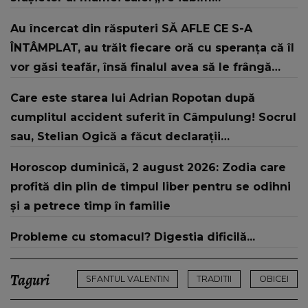
Au încercat din răsputeri SĂ AFLE CE S-A
ÎNTÂMPLAT, au trăit fiecare oră cu speranța că îl
vor găsi teafăr, însă finalul avea să le frângă
inimile. CE A FĂCUT familia bărbatului găsit
Care este starea lui Adrian Ropotan după
mort într-o mașină parcată pe Bulevardul
cumplitul accident suferit în Câmpulung! Socrul
Victoriei: "În urma..."
sau, Stelian Ogică a făcut declarații
tulburătoare: „L-au resuscitat...”
Horoscop duminică, 2 august 2026: Zodia care
profită din plin de timpul liber pentru se odihni
și a petrece timp în familie
Probleme cu stomacul? Digestia dificilă...
Taguri
SFANTUL VALENTIN
TRADITII
OBICEI