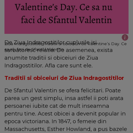
De Ziua Indragostitilor cuplurile isi
Ziua Indragostitilor: Traditii si obiceiuri de Valentine’s Day. Ce
sarbatoresc relatia. De asemenea, exista
sa nu faci de Sfantul Valentin
anumite traditii si obiceiuri de Ziua
Indragostitilor. Afla care sunt ele.
Traditii si obiceiuri de Ziua Indragostitilor
De Sfantul Valentin se ofera felicitari. Poate
parea un gest simplu, insa astfel ii poti arata
persoanei iubite cat de mult inseamna
pentru tine. Acest obicei a devenit popular in
epoca victoriana. In 1847, o femeie din
Massachusetts, Esther Howland, a pus bazele