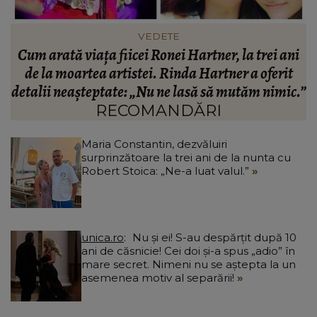
VEDETE
n
Cum arată viața fiicei Ronei Hartner, la trei ani
de la moartea artistei. Rinda Hartner a oferit
e
detalii neașteptate: „Nu ne lasă să mutăm nimic.”
RECOMANDĂRI
Maria Constantin, dezvăluiri
surprinzătoare la trei ani de la nunta cu
Robert Stoica: „Ne-a luat valul.”
unica.ro
Nu și ei! S-au despărțit după 10
ani de căsnicie! Cei doi și-a spus „adio” în
mare secret. Nimeni nu se aștepta la un
asemenea motiv al separării!