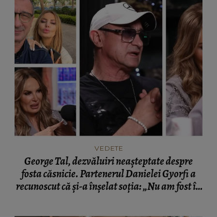
VEDETE
George Tal, dezvăluiri neașteptate despre
fosta căsnicie. Partenerul Danielei Gyorfi a
recunoscut că și-a înșelat soția: „Nu am fost în
momentul respectiv un om corect.”