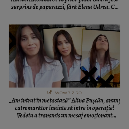
surprins de paparazzi, fără Elena Udrea. Cu
cine s-a întâlnit partenerul fostei politiciene în
București! Gestul lui...
WOWBIZ.RO
„Am intrat în metastază” Alina Pușcău, anunț
cutremurător înainte să intre în operație!
Vedeta a transmis un mesaj emoționant
fanilor