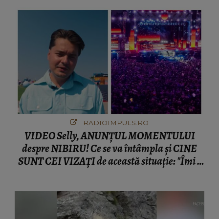
RADIOIMPULS.RO
VIDEO Selly, ANUNȚUL MOMENTULUI
despre NIBIRU! Ce se va întâmpla și CINE
SUNT CEI VIZAȚI de această situație: "Îmi e
ciudă că..."