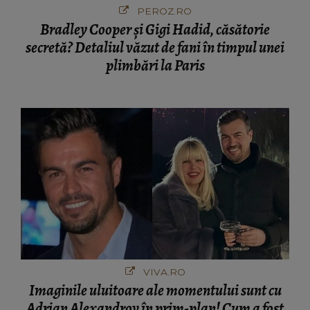
PEROZ.RO
Bradley Cooper și Gigi Hadid, căsătorie
secretă? Detaliul văzut de fani în timpul unei
plimbări la Paris
VIVA.RO
Imaginile uluitoare ale momentului sunt cu
Adrian Alexandrov în prim-plan! Cum a fost