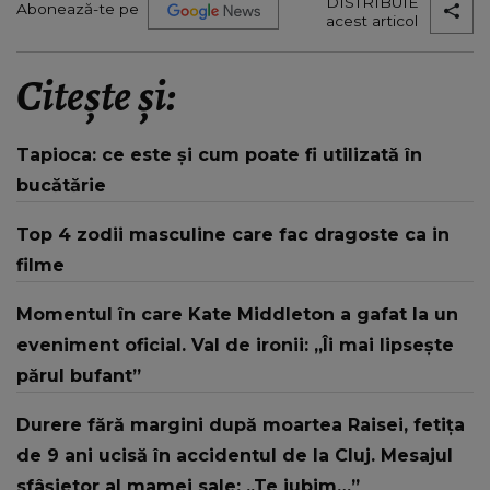
DISTRIBUIE
Abonează-te pe
acest articol
Citește și:
Tapioca: ce este și cum poate fi utilizată în
bucătărie
Top 4 zodii masculine care fac dragoste ca in
filme
Momentul în care Kate Middleton a gafat la un
eveniment oficial. Val de ironii: „Îi mai lipsește
părul bufant”
Durere fără margini după moartea Raisei, fetița
de 9 ani ucisă în accidentul de la Cluj. Mesajul
sfâșietor al mamei sale: „Te iubim…”