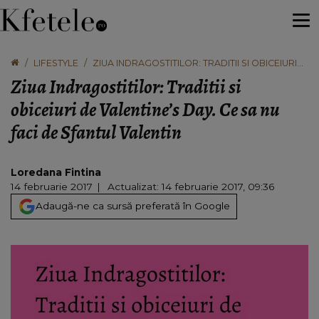
LIFESTYLE
ZIUA INDRAGOSTITILOR: TRADITII SI OBICEIURI
DE VALENTINE’S DAY. CE SA NU FACI DE
Ziua Indragostitilor: Traditii si
SFANTUL VALENTIN
obiceiuri de Valentine’s Day. Ce sa nu
faci de Sfantul Valentin
Loredana Fintina
14 februarie 2017
Actualizat: 14 februarie 2017, 09:36
Adaugă-ne ca sursă preferată în Google