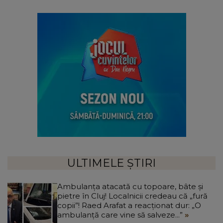
ULTIMELE ȘTIRI
Ambulanța atacată cu topoare, bâte și
pietre în Cluj! Localnicii credeau că „fură
copii”! Raed Arafat a reacționat dur: „O
ambulanță care vine să salveze...”