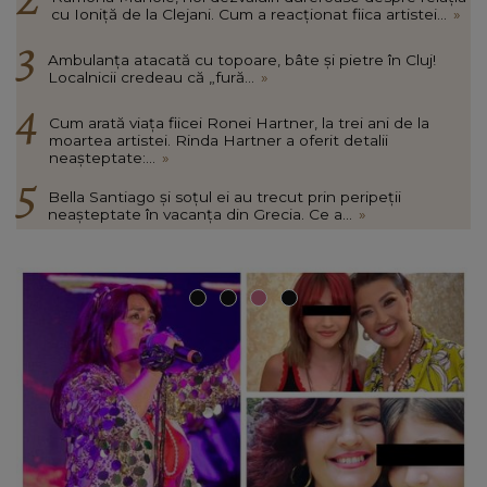
cu Ioniță de la Clejani. Cum a reacționat fiica artistei...
»
Ambulanța atacată cu topoare, bâte și pietre în Cluj!
Localnicii credeau că „fură...
»
Cum arată viața fiicei Ronei Hartner, la trei ani de la
moartea artistei. Rinda Hartner a oferit detalii
neașteptate:...
»
Bella Santiago și soțul ei au trecut prin peripeții
neașteptate în vacanța din Grecia. Ce a...
»