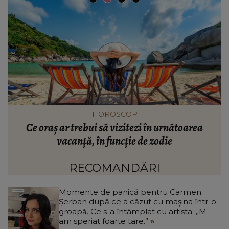
INFORMATIILE ZILEI
Mesajul lui Nicușor Dan pentru întreaga
V
populație. Ce spune președintele României despre
situația financiară și puterea de cumpărare din
țară: “Există incertitudine cu privire la viitor.”
RECOMANDĂRI
Momente de panică pentru Carmen
Șerban după ce a căzut cu mașina într-o
groapă. Ce s-a întâmplat cu artista: „M-
am speriat foarte tare.”