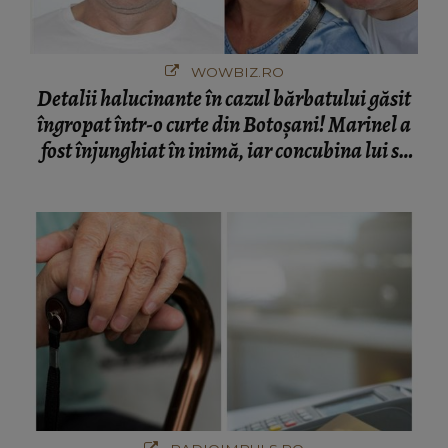
WOWBIZ.RO
Detalii halucinante în cazul bărbatului găsit
îngropat într-o curte din Botoșani! Marinel a
fost înjunghiat în inimă, iar concubina lui se
numără printre suspecți