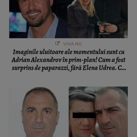
VIVA.RO
Imaginile uluitoare ale momentului sunt cu
Adrian Alexandrov în prim-plan! Cum a fost
surprins de paparazzi, fără Elena Udrea. Cu
cine s-a întâlnit partenerul fostei politiciene în
București! Gestul lui...