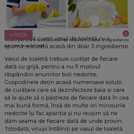
4 POZE
Iată cum să cureți vasul de toaletă cu o
Trucul pentru a curăța vasul de toaletă cu doar 3 ingrediente
spumă realizată acasă din doar 3 ingrediente.
pe care le ai în casă
Vasul de toaletă trebuie curățat de fiecare
dată cu grijă, pentru a nu fi motivul
răspândirii anumitor boli nedorite.
Gospodinele dețin acasă numeroase soluții
de curățare care să dezinfecteze baia și care
să le ajute să o păstreze de fiecare dată în cea
mai bună formă, însă de multe ori mirosurile
nedorite își fac apariția și nu reușim să ne
dăm seama de fiecare dată de unde provin.
Totodată, virușii întâlniți pe vasul de toaletă