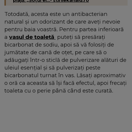
plajă: „Soțul ei...- stirilekanald.ro
Totodată, acesta este un antibacterian
natural și un odorizant de care aveți nevoie
pentru baia voastră. Pentru partea inferioară
a
vasul de toaletă
puteți să presărați
bicarbonat de sodiu, apoi să vă folosiți de
jumătate de cană de oțet, pe care să o
adăugați într-o sticlă de pulverizare alături de
uleiul esențial și să pulverizați peste
bicarbonatul turnat în vas. Lăsați aproximativ
o oră ca aceasta să își facă efectul, apoi frecați
toaleta cu o perie până când este curată.