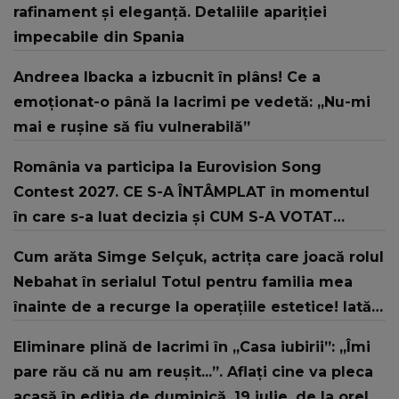
rafinament și eleganță. Detaliile apariției
impecabile din Spania
Andreea Ibacka a izbucnit în plâns! Ce a
emoționat-o până la lacrimi pe vedetă: „Nu-mi
mai e rușine să fiu vulnerabilă”
România va participa la Eurovision Song
Contest 2027. CE S-A ÎNTÂMPLAT în momentul
în care s-a luat decizia și CUM S-A VOTAT
revenirea în concurs: "Reprezintă un proiect
Cum arăta Simge Selçuk, actrița care joacă rolul
strategic de..."
Nebahat în serialul Totul pentru familia mea
înainte de a recurge la operațiile estetice! Iată
ce aspect fizic uluitor avea aceasta la 19 ani:
Eliminare plină de lacrimi în „Casa iubirii”: „Îmi
„Tinerețe rebelă”
pare rău că nu am reușit...”. Aflați cine va pleca
acasă în ediția de duminică, 19 iulie, de la orele