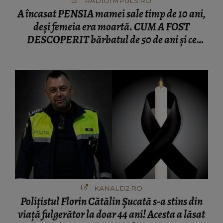
RADIOIMPULS.RO
A încasat PENSIA mamei sale timp de 10 ani,
deși femeia era moartă. CUM A FOST
DESCOPERIT bărbatul de 50 de ani și ce
afacere a deschis cu banii obținuți? SUMA E
COLOSALĂ
KANALD2.RO
Polițistul Florin Cătălin Șucată s-a stins din
viață fulgerător la doar 44 ani! Acesta a lăsat