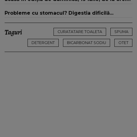
16:00 și 19:00, doar la Kanal D
Probleme cu stomacul? Digestia dificilă...
Taguri
CURATATARE TOALETA
SPUMA
DETERGENT
BICARBONAT SODIU
OTET