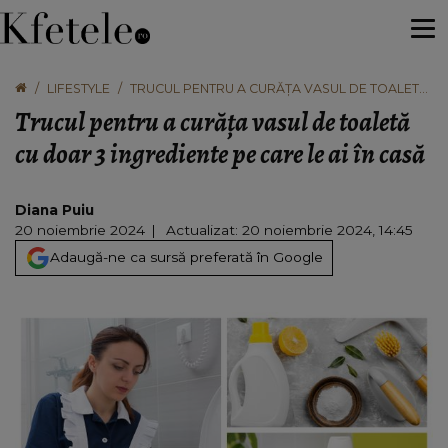
LIFESTYLE
TRUCUL PENTRU A CURĂȚA VASUL DE TOALETĂ
CU DOAR 3 INGREDIENTE PE CARE LE AI ÎN CASĂ
Trucul pentru a curăța vasul de toaletă
cu doar 3 ingrediente pe care le ai în casă
Diana Puiu
20 noiembrie 2024
Actualizat: 20 noiembrie 2024, 14:45
Adaugă-ne ca sursă preferată în Google