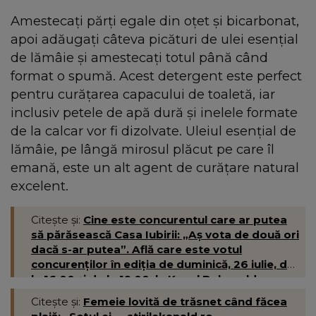
Amestecați părți egale din oțet și bicarbonat,
apoi adăugați câteva picături de ulei esențial
de lămâie și amestecați totul până când
format o spumă. Acest detergent este perfect
pentru curățarea capacului de toaletă, iar
inclusiv petele de apă dură și inelele formate
de la calcar vor fi dizolvate. Uleiul esențial de
lămâie, pe lângă mirosul plăcut pe care îl
emană, este un alt agent de curățare natural
excelent.
Citește și:
Cine este concurentul care ar putea
să părăsească Casa Iubirii: „Aș vota de două ori
dacă s-ar putea”. Află care este votul
concurenților în ediția de duminică, 26 iulie, de
la 16:00 și de la 19:00, la Kanal D- kanald.ro
Citește și:
Femeie lovită de trăsnet când făcea