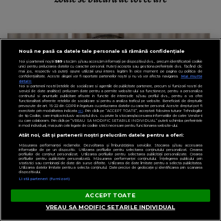
Nouă ne pasă ca datele tale personale să rămână confidențiale
Noi și partenerii noștri
589
stocăm și/sau accesăm informații pe dispozitivul dvs., precum identificatorii cookie
unici pentru prelucrarea datelor cu caracter personal. Puteți accepta sau gestiona preferințele dvs. făcând clic
mai jos, respectiv vă puteți opune utilizării unui interes legitim în orice moment pe pagina cu politica de
confidențialitate. Aceste alegeri vor fi raportate partenerilor noștri și nu vă vor afecta navigarea.
Mai multe
detalii
Noi si partenerii nostri (retelele de socializare si agentiile de publicitate partenere, precum si furnizorii nostri de
servicii de date analitice) prelucram date pentru a permite website-ului sa functioneze, pentru a personaliza
continutul si anunturile publicitare afisate in functie de interesele si/sau profilul dvs., pentru a va oferi
functionalitati aferente retelelor de socializare si pentru a analiza traficul pe website. Beneficiati de drepturile
prevazute de art. 15-22 din GDPR in legatura cu prelucrarea datelor cu caracter personal. Aceste drepturi pot fi
exercitate prin modalitatea indicata
aici
. Prin click pe “ACCEPT TOATE”, acceptati folosirea tuturor Tehnologiilor
de tip Cookie, care implica inclusiv acceptul dvs. cu privire la stocarea/accesarea informatiilor de catre Vendor-ii
cu care colaboram. Prin click pe “VREAU SA MODIFIC SETARILE INDIVIDUAL” puteti schimba preferintele
in mod individual, mai putin cele legate de cookie strict necesare pentru functionarea website-ului.
Atât noi, cât și partenerii noștri prelucrăm datele pentru a oferi:
Măsurarea performanței reclamelor. Dezvoltarea și îmbunătățirea serviciilor. Stocarea și/sau accesarea
informațiilor de pe un dispozitiv. Utilizarea profilurilor pentru selectarea conținutului personalizat. Crearea
profilurilor de conținut personalizat. Utilizarea profilurilor pentru selectarea publicității personalizate. Crearea
profilurilor pentru publicitate personalizată. Măsurarea performanței conținutului. Înțelegerea publicului prin
statistici sau combinații de date din surse diferite. Utilizarea de date limitate pentru a selecta publicitatea.
Utilizarea datelor limitate pentru a selecta conținutul. Date precise de geolocație și identificarea prin scanarea
dispozitivului.
Listă parteneri (furnizori)
ACCEPT TOATE
HOROSCOP
VREAU SA MODIFIC SETARILE INDIVIDUAL
Horoscop săptămânal 26 februarie – 3 martie