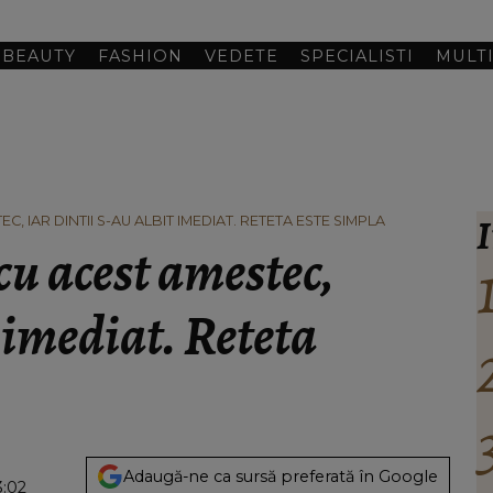
BEAUTY
FASHION
VEDETE
SPECIALISTI
MULT
I
, IAR DINTII S-AU ALBIT IMEDIAT. RETETA ESTE SIMPLA
cu acest amestec,
t imediat. Reteta
Adaugă-ne ca sursă preferată în Google
3:02