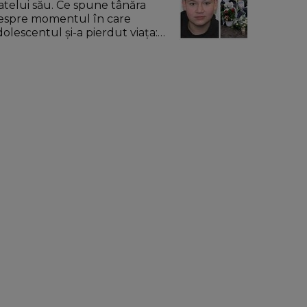
ratelui său. Ce spune tânăra
espre momentul în care
dolescentul și-a pierdut viața:
u a fost față în față.”