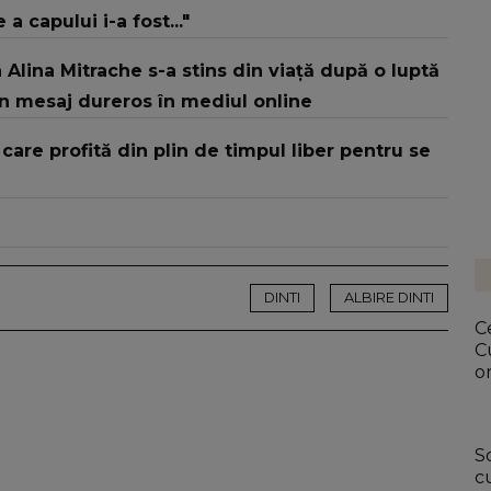
a capului i-a fost..."
 Alina Mitrache s-a stins din viață după o luptă
un mesaj dureros în mediul online
are profită din plin de timpul liber pentru se
DINTI
ALBIRE DINTI
Ce
C
or
S
c