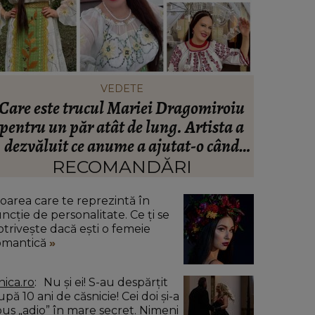
VEDETE
Care este trucul Mariei Dragomiroiu
Ce să po
pentru un păr atât de lung. Artista a
să te î
dezvăluit ce anume a ajutat-o când
avea probleme cu el: “Am învățat din
RECOMANDĂRI
bătrâni.”
loarea care te reprezintă în
uncție de personalitate. Ce ți se
otrivește dacă ești o femeie
omantică
nica.ro
Nu și ei! S-au despărțit
pă 10 ani de căsnicie! Cei doi și-a
pus „adio” în mare secret. Nimeni