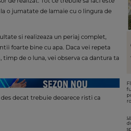
or de realizat. Tot ce trebuie sa faci este
 la o jumatate de lamaie cu o lingura de
ultate si realizeaza un periaj complet,
LIFESTYLE
uiri
Floarea care te reprezintă în funcție de
ntii foarte bine cu apa. Daca vei repeta
atelui
personalitate. Ce ți se potrivește dacă
timp de o luna, vei observa ca dantura ta
mentul
ești o femeie romantică
viața:
F
f
p
 des decat trebuie deoarece risti ca
r
u
du
s