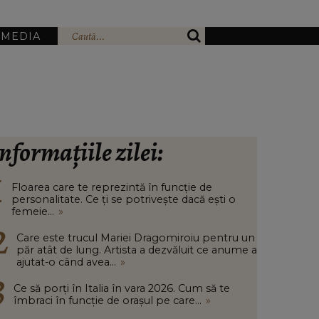
IMEDIA
nformațiile zilei:
Floarea care te reprezintă în funcție de
personalitate. Ce ți se potrivește dacă ești o
femeie...
»
Care este trucul Mariei Dragomiroiu pentru un
păr atât de lung. Artista a dezvăluit ce anume a
ajutat-o când avea...
»
Ce să porți în Italia în vara 2026. Cum să te
îmbraci în funcție de orașul pe care...
»