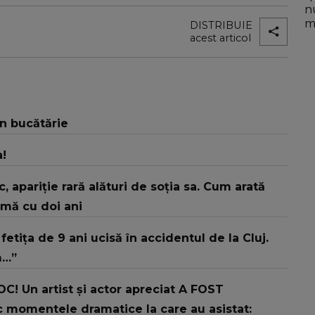
n
mo
DISTRIBUIE
acest articol
în bucătărie
a!
sic, apariție rară alături de soția sa. Cum arată
rmă cu doi ani
etița de 9 ani ucisă în accidentul de la Cluj.
m…”
! Un artist și actor apreciat A FOST
 momentele dramatice la care au asistat: