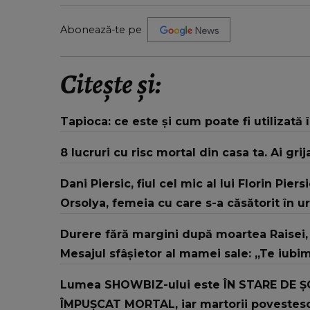
Abonează-te pe
Citește și:
Tapioca: ce este și cum poate fi utilizată 
8 lucruri cu risc mortal din casa ta. Ai grij
Dani Piersic, fiul cel mic al lui Florin Pier
Orsolya, femeia cu care s-a căsătorit în u
Durere fără margini după moartea Raisei, f
Mesajul sfâșietor al mamei sale: „Te iubi
Lumea SHOWBIZ-ului este ÎN STARE DE ȘOC
ÎMPUȘCAT MORTAL, iar martorii povestesc