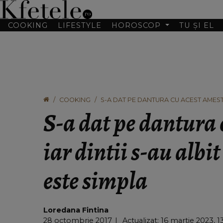
COOKING
LIFESTYLE
HOROSCOP
TU ȘI EL
COOKING
S-A DAT PE DANTURA CU ACEST AMESTEC
S-a dat pe dantura 
iar dintii s-au albi
este simpla
Loredana Fintina
28 octombrie 2017
Actualizat: 16 martie 2023, 1