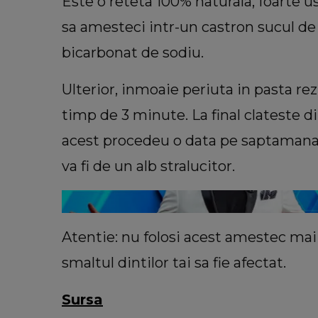
Este o reteta 100% naturala, foarte us
sa amesteci intr-un castron sucul de
bicarbonat de sodiu.
Ulterior, inmoaie periuta in pasta rez
INFORMATIILE ZILEI
Sora lui Mario Berinde, dezvăl
timp de 3 minute. La final clateste di
cutremurătoare despre decesul fr
acest procedeu o data pe saptamana, 
său. Ce spune tânăra despre mo
în care adolescentul și-a pierdut 
va fi de un alb stralucitor.
“Nu a fost față în față.”
Atentie: nu folosi acest amestec mai
smaltul dintilor tai sa fie afectat.
Sursa