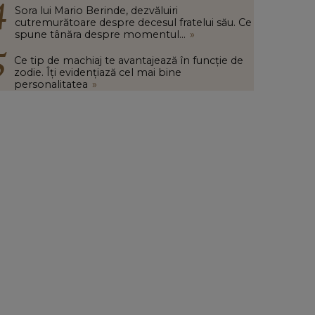
Sora lui Mario Berinde, dezvăluiri
cutremurătoare despre decesul fratelui său. Ce
spune tânăra despre momentul...
»
Ce tip de machiaj te avantajează în funcție de
zodie. Îți evidențiază cel mai bine
personalitatea
»