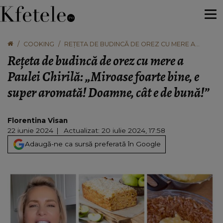
COOKING
REȚETA DE BUDINCĂ DE OREZ CU MERE A
PAULEI CHIRILĂ: „MIROASE FOARTE BINE, E
Rețeta de budincă de orez cu mere a
SUPER AROMATĂ! DOAMNE, CÂT E DE BUNĂ!”
Paulei Chirilă: „Miroase foarte bine, e
super aromată! Doamne, cât e de bună!”
Florentina Visan
22 iunie 2024
Actualizat: 20 iulie 2024, 17:58
Adaugă-ne ca sursă preferată în Google