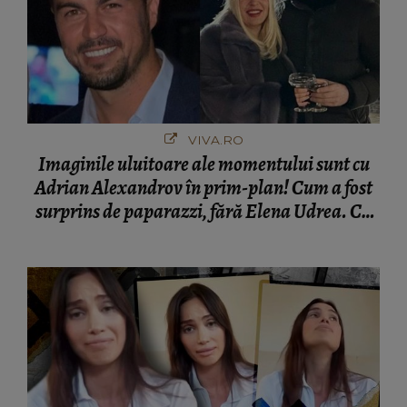
VIVA.RO
Imaginile uluitoare ale momentului sunt cu
Adrian Alexandrov în prim-plan! Cum a fost
surprins de paparazzi, fără Elena Udrea. Cu
cine s-a întâlnit partenerul fostei politiciene în
București! Gestul lui...