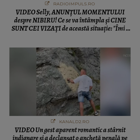
RADIOIMPULS.RO
VIDEO Selly, ANUNȚUL MOMENTULUI
despre NIBIRU! Ce se va întâmpla și CINE
SUNT CEI VIZAȚI de această situație: "Îmi e
ciudă că..."
KANALD2.RO
VIDEO Un gest aparent romantic a stârnit
indignare și a declanșat o anchetă penală pe