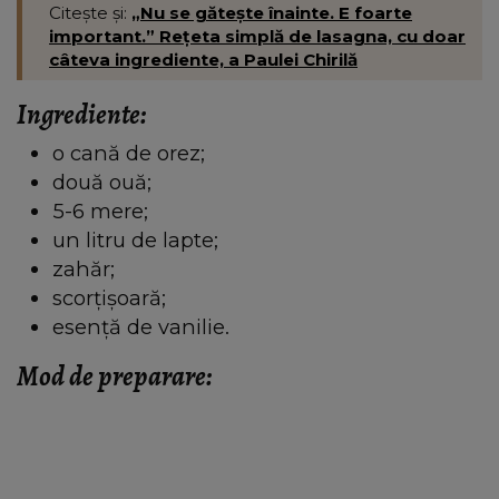
Citește și:
„Nu se gătește înainte. E foarte
important.” Rețeta simplă de lasagna, cu doar
câteva ingrediente, a Paulei Chirilă
Ingrediente:
o cană de orez;
două ouă;
5-6 mere;
un litru de lapte;
zahăr;
scorțișoară;
esență de vanilie.
Mod de preparare: