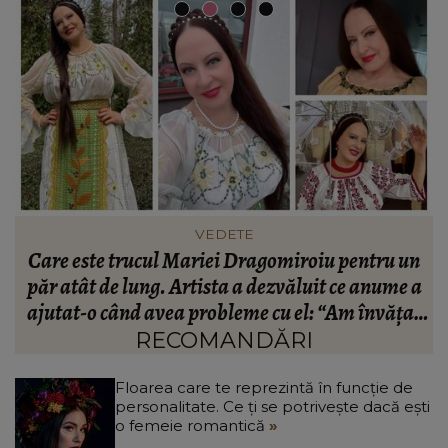
FASHION
n
Ce să porți în Italia în vara 2026. Cum să te
a
îmbraci în funcție de orașul pe care îl vizitezi
t
a
RECOMANDĂRI
Floarea care te reprezintă în funcție de
personalitate. Ce ți se potrivește dacă ești
o femeie romantică