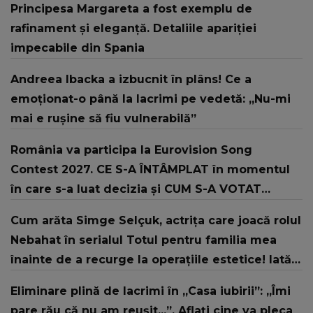
Principesa Margareta a fost exemplu de
rafinament și eleganță. Detaliile apariției
impecabile din Spania
Andreea Ibacka a izbucnit în plâns! Ce a
emoționat-o până la lacrimi pe vedetă: „Nu-mi
mai e rușine să fiu vulnerabilă”
România va participa la Eurovision Song
Contest 2027. CE S-A ÎNTÂMPLAT în momentul
în care s-a luat decizia și CUM S-A VOTAT
revenirea în concurs: "Reprezintă un proiect
Cum arăta Simge Selçuk, actrița care joacă rolul
strategic de..."
Nebahat în serialul Totul pentru familia mea
înainte de a recurge la operațiile estetice! Iată
ce aspect fizic uluitor avea aceasta la 19 ani:
Eliminare plină de lacrimi în „Casa iubirii”: „Îmi
„Tinerețe rebelă”
pare rău că nu am reușit...”. Aflați cine va pleca