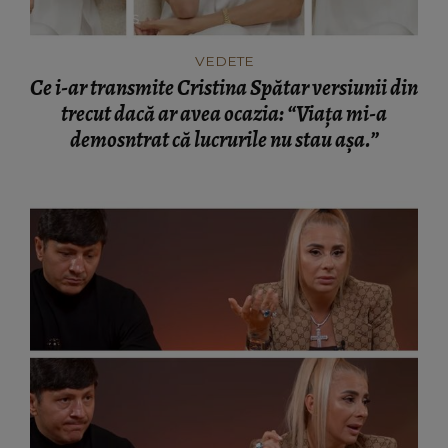
VEDETE
Ce i-ar transmite Cristina Spătar versiunii din
trecut dacă ar avea ocazia: “Viața mi-a
demosntrat că lucrurile nu stau așa.”