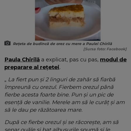
Rețeta de budincă de orez cu mere a Paulei Chirilă
[Sursa foto: Facebook]
Paula Chirilă
a explicat, pas cu pas,
modul de
preparare al rețetei
.
„
La fiert pun și 2 linguri de zahăr să fiarbă
împreună cu orezul. Fierbem orezul până
fierbe acesta foarte bine. Pun și un pic de
esență de vanilie. Merele am să le curăț și am
să le dau pe răzătoarea mare.
După ce fierbe orezul și se răcorește, am să
separ ouăle și bat albușurile spumă și le