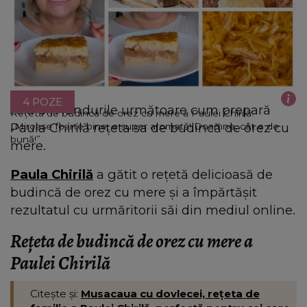
4 POZE
Află din rândurile următoare cum prepară
Rețeta de budincă de orez cu mere a Paulei Chirilă:
Paula Chirilă rețeta sa de budincă de orez cu
„Miroase foarte bine, e super aromată! Doamne, cât e de
bună!”
mere.
Paula Chirilă
a gătit o rețetă delicioasă de
budincă de orez cu mere și a împărtășit
rezultatul cu urmăritorii săi din mediul online.
Rețeta de budincă de orez cu mere a
Paulei Chirilă
Citește și:
Musacaua cu dovlecei, rețeta de