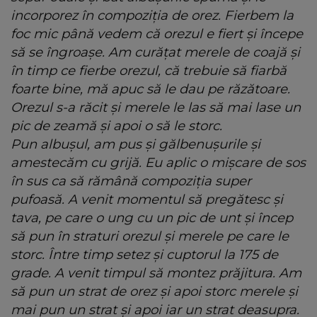
incorporez în compoziția de orez. Fierbem la
foc mic până vedem că orezul e fiert și începe
să se îngroașe. Am curățat merele de coajă și
în timp ce fierbe orezul, că trebuie să fiarbă
foarte bine, mă apuc să le dau pe răzătoare.
Orezul s-a răcit și merele le las să mai lase un
pic de zeamă și apoi o să le storc.
Pun albușul, am pus și gălbenușurile și
amestecăm cu grijă. Eu aplic o mișcare de sos
în sus ca să rămână compoziția super
pufoasă. A venit momentul să pregătesc și
tava, pe care o ung cu un pic de unt și încep
să pun în straturi orezul și merele pe care le
storc. Între timp setez și cuptorul la 175 de
grade. A venit timpul să montez prăjitura. Am
să pun un strat de orez și apoi storc merele și
mai pun un strat și apoi iar un strat deasupra.