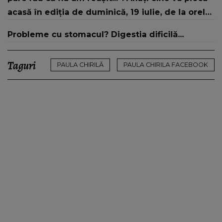
acasă în ediția de duminică, 19 iulie, de la orele
16:00 și 19:00, doar la Kanal D
Probleme cu stomacul? Digestia dificilă...
Taguri
PAULA CHIRILĂ
PAULA CHIRILA FACEBOOK