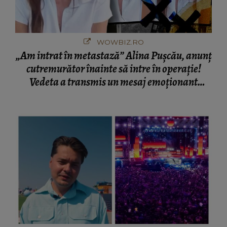
WOWBIZ.RO
„Am intrat în metastază” Alina Pușcău, anunț
cutremurător înainte să intre în operație!
Vedeta a transmis un mesaj emoționant
fanilor