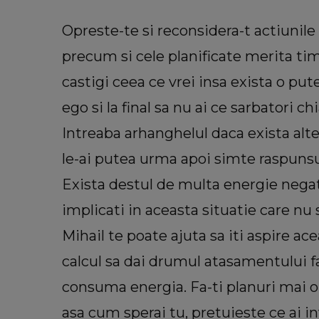
Opreste-te si reconsidera-t actiunile 
precum si cele planificate merita tim
castigi ceea ce vrei insa exista o pute
ego si la final sa nu ai ce sarbatori ch
Intreaba arhanghelul daca exista alte
le-ai putea urma apoi simte raspunsul
Exista destul de multa energie negat
implicati in aceasta situatie care nu 
Mihail te poate ajuta sa iti aspire ac
calcul sa dai drumul atasamentului fat
consuma energia. Fa-ti planuri mai op
asa cum sperai tu, pretuieste ce ai i