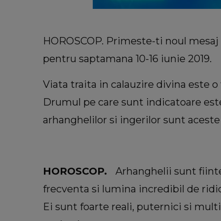
HOROSCOP. Primeste-ti noul mesaj in 
pentru saptamana 10-16 iunie 2019.
Viata traita in calauzire divina este o
Drumul pe care sunt indicatoare est
arhanghelilor si ingerilor sunt aceste
INFORMATIILE ZILEI
Sora lui Mario Berinde, dezvăl
cutremurătoare despre decesul fr
HOROSCOP.
Arhanghelii sunt fiint
său. Ce spune tânăra despre mo
frecventa si lumina incredibil de ridi
în care adolescentul și-a pierdut 
Ei sunt foarte reali, puternici si mul
“Nu a fost față în față.”