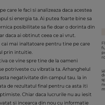
pe care le faci si analizeaza daca acestea
pul si energia ta. Ai putea foarte bine sa
rnica posibilitate sa fie doar o dorinta din
iar daca ai obtinut ceea ce ai vrut.
 cai mai inaltatoare pentru tine pe care
F
f
 prin intuitie.
p
r
iva ce vine spre tine de la oameni
se potriveste cu vibratia ta. Arhanghelul
u
du
easta negativitate din campul tau. Ia in
s
n
a de rezultatul final pentru ca asta iti
mo
timiste. Chiar daca lucrurile nu au iesit
nvatat si incearca din nou cu informatie