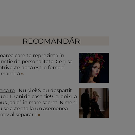
RECOMANDĂRI
loarea care te reprezintă în
uncție de personalitate. Ce ți se
otrivește dacă ești o femeie
omantică
nica.ro
Nu și ei! S-au despărțit
pă 10 ani de căsnicie! Cei doi și-a
pus „adio” în mare secret. Nimeni
u se aștepta la un asemenea
tiv al separării!