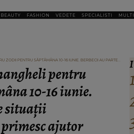
BEAUTY
FASHION
VEDETE
SPECIALISTI
MULT
I
U ZODII PENTRU SĂPTĂMÂNA 10-16 IUNIE. BERBECII AU PARTE
MESC AJUTOR
rhangheli pentru
mâna 10-16 iunie.
 situații
 primesc ajutor