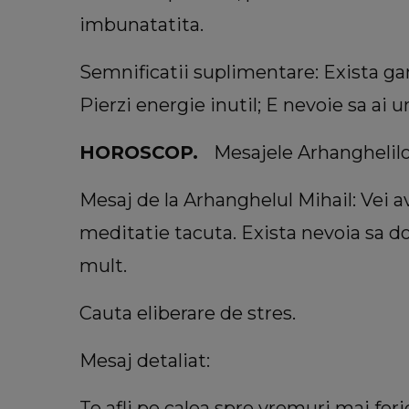
imbunatatita.
Semnificatii suplimentare: Exista gan
Pierzi energie inutil; E nevoie sa ai
HOROSCOP.
Mesajele Arhanghelil
Mesaj de la Arhanghelul Mihail: Vei av
meditatie tacuta. Exista nevoia sa d
mult.
Cauta eliberare de stres.
Mesaj detaliat:
Te afli pe calea spre vremuri mai feric