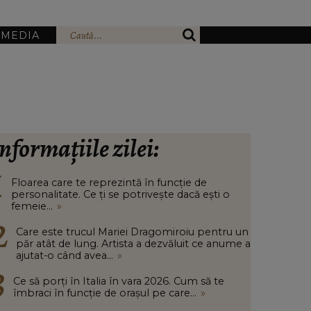
IMEDIA
nformațiile zilei:
Floarea care te reprezintă în funcție de
personalitate. Ce ți se potrivește dacă ești o
femeie...
»
Care este trucul Mariei Dragomiroiu pentru un
păr atât de lung. Artista a dezvăluit ce anume a
ajutat-o când avea...
»
Ce să porți în Italia în vara 2026. Cum să te
îmbraci în funcție de orașul pe care...
»