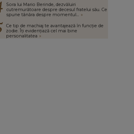
Sora lui Mario Berinde, dezvăluiri
cutremurătoare despre decesul fratelui său. Ce
spune tânăra despre momentul...
»
Ce tip de machiaj te avantajează în funcție de
zodie. Îți evidențiază cel mai bine
personalitatea
»