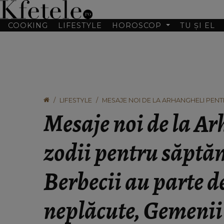
COOKING
LIFESTYLE
HOROSCOP
TU ȘI EL
LIFESTYLE
MESAJE NOI DE LA ARHANGHELI PENTR
DE SITUAȚII NEPLĂCUTE, GEMENII PRI
Mesaje noi de la A
zodii pentru săptă
Berbecii au parte de
neplăcute, Gemenii