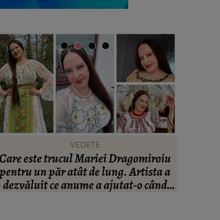
VEDETE
Care este trucul Mariei Dragomiroiu
Ce să po
pentru un păr atât de lung. Artista a
să te î
dezvăluit ce anume a ajutat-o când
avea probleme cu el: “Am învățat din
bătrâni.”