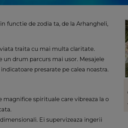
functie de zodia ta, de la Arhangheli,
 viata traita cu mai multa claritate.
e un drum parcurs mai usor. Mesajele
 indicatoare presarate pe calea noastra.
LIFESTYLE
uiri
Floarea care te reprezintă în funcție de
atelui
personalitate. Ce ți se potrivește dacă
e magnifice spirituale care vibreaza la o
mentul
ești o femeie romantică
cata.
viața:
tidimensionali. Ei supervizeaza ingerii