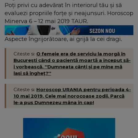
Poți privi cu adevărat în interiorul tău și să
evaluezi propriile forțe și neajunsuri. Horoscop
Minerva 6 – 12 mai 2019 TAUR.
Aspecte îngrijorătoare, ai grijă la cei dragi.
Citeste si:
O femeie era de serviciu la morgă în
București când o pacientă moartă a început să-
i vorbească. ''Dumneata cânți și pe mine mă
lași să îngheț?''
Citeste si:
Horoscop URANIA pentru perioada 4-
10 mai 2019. Cele mai norocoase zodii. Parcă
le-a pus Dumnezeu mâna în cap!