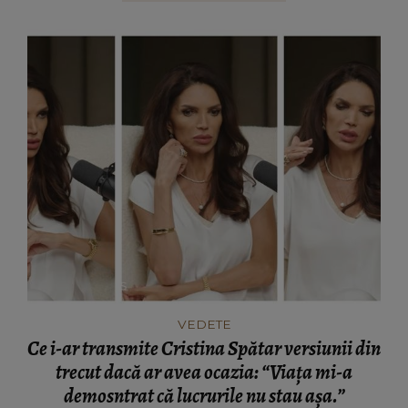
VEDETE
Ce i-ar transmite Cristina Spătar versiunii din
trecut dacă ar avea ocazia: “Viața mi-a
demosntrat că lucrurile nu stau așa.”