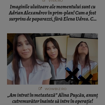
VIVA.RO
Imaginile uluitoare ale momentului sunt cu
Adrian Alexandrov în prim-plan! Cum a fost
surprins de paparazzi, fără Elena Udrea. Cu
cine s-a întâlnit partenerul fostei politiciene în
București! Gestul lui...
WOWBIZ.RO
„Am intrat în metastază” Alina Pușcău, anunț
cutremurător înainte să intre în operație!