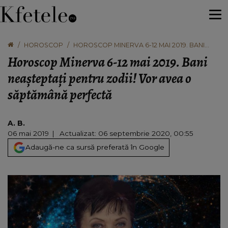
HOROSCOP
HOROSCOP MINERVA 6-12 MAI 2019. BANI
NEAȘTEPTAȚI PENTRU ZODII! VOR AVEA O
Horoscop Minerva 6-12 mai 2019. Bani
SĂPTĂMÂNĂ PERFECTĂ
neașteptați pentru zodii! Vor avea o
săptămână perfectă
A. B.
06 mai 2019
Actualizat: 06 septembrie 2020, 00:55
Adaugă-ne ca sursă preferată în Google