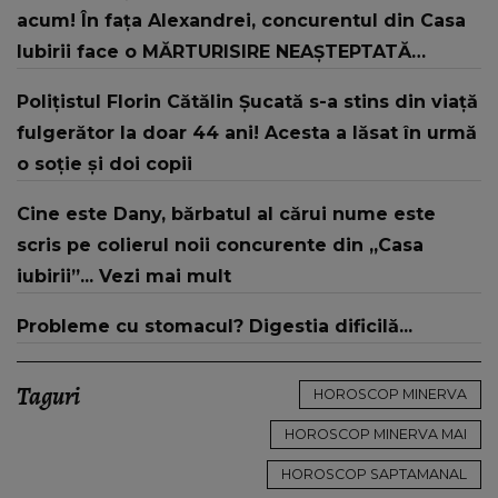
acum! În fața Alexandrei, concurentul din Casa
Iubirii face o MĂRTURISIRE NEAȘTEPTATĂ
despre mama sa: "I-am spus și ei în față, eu nu
Polițistul Florin Cătălin Șucată s-a stins din viață
te iubesc pentru că..."
fulgerător la doar 44 ani! Acesta a lăsat în urmă
o soție și doi copii
Cine este Dany, bărbatul al cărui nume este
scris pe colierul noii concurente din „Casa
iubirii”... Vezi mai mult
Probleme cu stomacul? Digestia dificilă...
Taguri
HOROSCOP MINERVA
HOROSCOP MINERVA MAI
HOROSCOP SAPTAMANAL