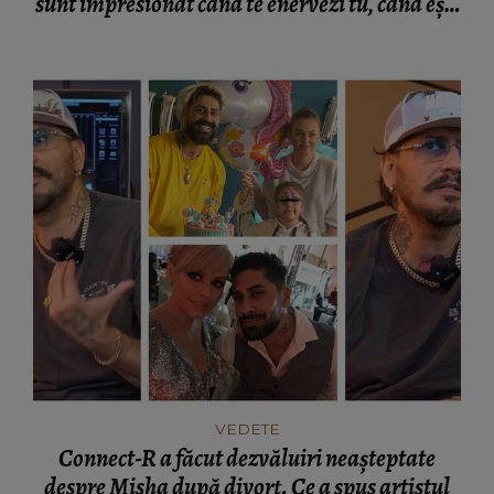
sunt impresionat când te enervezi tu, când ești
rea.”
VEDETE
Connect-R a făcut dezvăluiri neașteptate
despre Misha după divorț. Ce a spus artistul