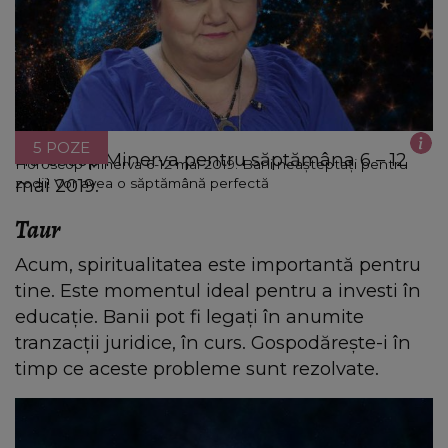
5 POZE
Horoscop Minerva pentru săptămâna 6 – 12
Horoscop Minerva 6-12 mai 2019. Bani neașteptați pentru
mai 2019.
zodii! Vor avea o săptămână perfectă
Taur
Acum, spiritualitatea este importantă pentru
tine. Este momentul ideal pentru a investi în
educație. Banii pot fi legați în anumite
tranzacții juridice, în curs. Gospodărește-i în
timp ce aceste probleme sunt rezolvate.