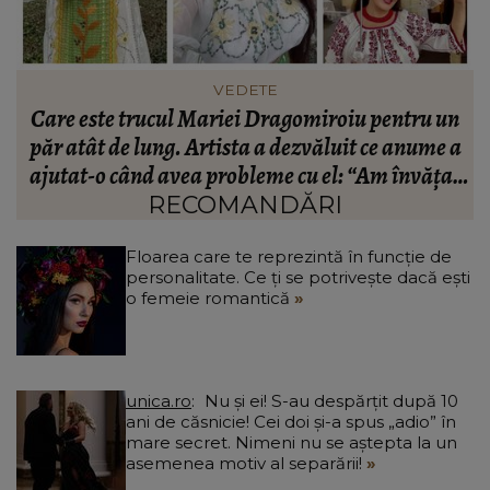
FASHION
n
Ce să porți în Italia în vara 2026. Cum să te
a
îmbraci în funcție de orașul pe care îl vizitezi
t
a
RECOMANDĂRI
Floarea care te reprezintă în funcție de
personalitate. Ce ți se potrivește dacă ești
o femeie romantică
unica.ro
Nu și ei! S-au despărțit după 10
ani de căsnicie! Cei doi și-a spus „adio” în
mare secret. Nimeni nu se aștepta la un
asemenea motiv al separării!