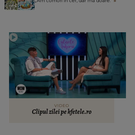
„Am comori în cer, dar mă doare.”
VIDEO
Clipul zilei pe kfetele.ro