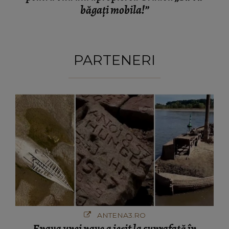
băgați mobila!”
PARTENERI
ANTENA3.RO