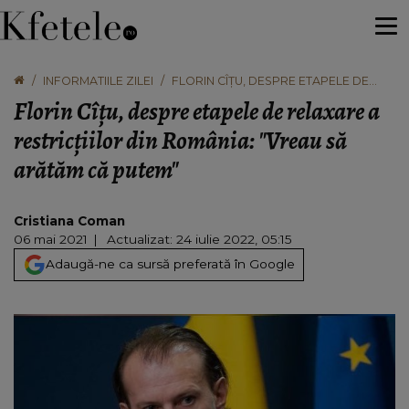
INFORMATIILE ZILEI
FLORIN CÎȚU, DESPRE ETAPELE DE
RELAXARE A RESTRICȚIILOR DIN
Florin Cîțu, despre etapele de relaxare a
ROMÂNIA: "VREAU SĂ ARĂTĂM CĂ
PUTEM"
restricțiilor din România: "Vreau să
arătăm că putem"
Cristiana Coman
06 mai 2021
Actualizat: 24 iulie 2022, 05:15
Adaugă-ne ca sursă preferată în Google