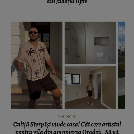
din Județul Ilfov
VEDETE
Culiță Sterp își vinde casa! Cât cere artistul
pentru vila din apropierea Oradei: „Să vă