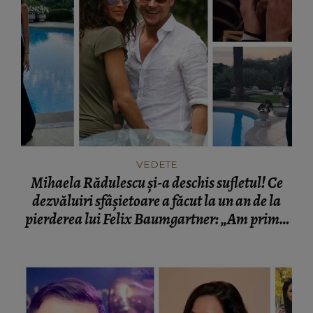
VEDETE
Mihaela Rădulescu și-a deschis sufletul! Ce
dezvăluiri sfâșietoare a făcut la un an de la
pierderea lui Felix Baumgartner: „Am primit
cenușa lui într-o cutie.”