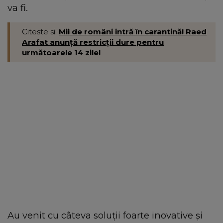
va fi.
Citeste si:
Mii de români intră în carantină! Raed
Arafat anunță restricții dure pentru
următoarele 14 zile!
Au venit cu câteva soluții foarte inovative și