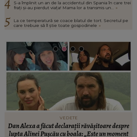
S-a împlinit un an de la accidentul din Spania în care trei
frați și-au pierdut viața! Mama lor a transmis un...
»
La ce temperatură se coace blatul de tort. Secretul pe
care trebuie să îl știe toate gospodinele
»
HOROSCOPUL LUNII
e
Veste bună pentru 3 semne zodiacale. Viața lor se
t
va schimba complet în a doua jumătate a lunii