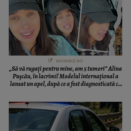
WOWBIZ.RO
„Să vă rugați pentru mine, am 5 tumori” Alina
Pușcău, în lacrimi! Modelul internațional a
lansat un apel, după ce a fost diagnosticată cu
o boală gravă