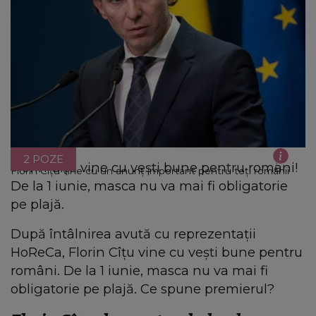
2 POZE
Florin Cîțu vine cu vești bune pentru români!
Florin Cîțu vine cu un anunț important pentru toți românii
De la 1 iunie, masca nu va mai fi obligatorie
pe plajă.
După întâlnirea avută cu reprezentații
HoReCa, Florin Cîțu vine cu vești bune pentru
români. De la 1 iunie, masca nu va mai fi
obligatorie pe plajă. Ce spune premierul?