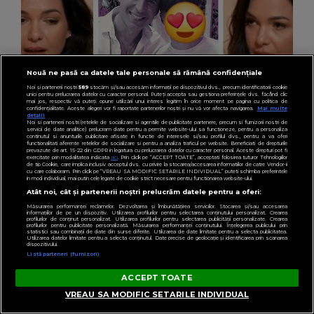
Nouă ne pasă ca datele tale personale să rămână confidențiale
Noi și partenerii noștri
589
stocăm și/sau accesăm informații pe dispozitivul dvs., precum identificatorii cookie
unici pentru prelucrarea datelor cu caracter personal. Puteți accepta sau gestiona preferințele dvs. făcând clic
mai jos, respectiv vă puteți opune utilizării unui interes legitim în orice moment pe pagina cu politica de
confidențialitate. Aceste alegeri vor fi raportate partenerilor noștri și nu vă vor afecta navigarea.
Mai multe
detalii
Noi si partenerii nostri (retelele de socializare si agentiile de publicitate partenere, precum si furnizorii nostri de
servicii de date analitice) prelucram date pentru a permite website-ului sa functioneze, pentru a personaliza
continutul si anunturile publicitare afisate in functie de interesele si/sau profilul dvs., pentru a va oferi
functionalitati aferente retelelor de socializare si pentru a analiza traficul pe website. Beneficiati de drepturile
prevazute de art. 15-22 din GDPR in legatura cu prelucrarea datelor cu caracter personal. Aceste drepturi pot fi
exercitate prin modalitatea indicata
aici
. Prin click pe “ACCEPT TOATE”, acceptati folosirea tuturor Tehnologiilor
de tip Cookie, care implica inclusiv acceptul dvs. cu privire la stocarea/accesarea informatiilor de catre Vendor-ii
cu care colaboram. Prin click pe “VREAU SA MODIFIC SETARILE INDIVIDUAL” puteti schimba preferintele
in mod individual, mai putin cele legate de cookie strict necesare pentru functionarea website-ului.
VEDETE
Atât noi, cât și partenerii noștri prelucrăm datele pentru a oferi:
Deea Cataramă, despre dorința fiului ei în
Măsurarea performanței reclamelor. Dezvoltarea și îmbunătățirea serviciilor. Stocarea și/sau accesarea
informațiilor de pe un dispozitiv. Utilizarea profilurilor pentru selectarea conținutului personalizat. Crearea
momentul în care artista a divorțat de Dinu
profilurilor de conținut personalizat. Utilizarea profilurilor pentru selectarea publicității personalizate. Crearea
profilurilor pentru publicitate personalizată. Măsurarea performanței conținutului. Înțelegerea publicului prin
statistici sau combinații de date din surse diferite. Utilizarea de date limitate pentru a selecta publicitatea.
Maxer. Ce s-a schimbat în prezent în relația
Utilizarea datelor limitate pentru a selecta conținutul. Date precise de geolocație și identificarea prin scanarea
dispozitivului.
lor: “M-a împlinit și m-a bucurat fantastic.”
Listă parteneri (furnizori)
ACCEPT TOATE
VREAU SA MODIFIC SETARILE INDIVIDUAL
DIN INFORMATIILE ZILEI