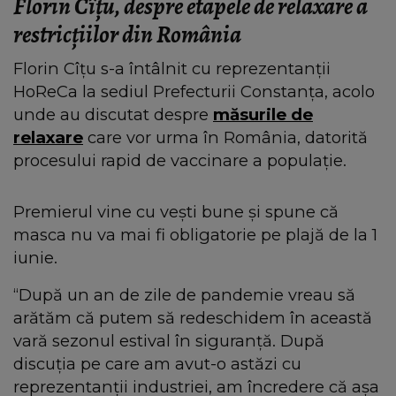
Florin Cîțu, despre etapele de relaxare a
restricțiilor din România
Florin Cîțu s-a întâlnit cu reprezentanții
HoReCa la sediul Prefecturii Constanța, acolo
unde au discutat despre
măsurile de
relaxare
care vor urma în România, datorită
procesului rapid de vaccinare a populație.
Premierul vine cu vești bune și spune că
masca nu va mai fi obligatorie pe plajă de la 1
iunie.
“După un an de zile de pandemie vreau să
arătăm că putem să redeschidem în această
vară sezonul estival în siguranță. După
discuția pe care am avut-o astăzi cu
reprezentanții industriei, am încredere că așa