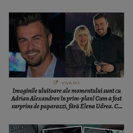
VIVA.RO
Imaginile uluitoare ale momentului sunt cu
Adrian Alexandrov în prim-plan! Cum a fost
surprins de paparazzi, fără Elena Udrea. Cu
cine s-a întâlnit partenerul fostei politiciene în
București! Gestul lui...