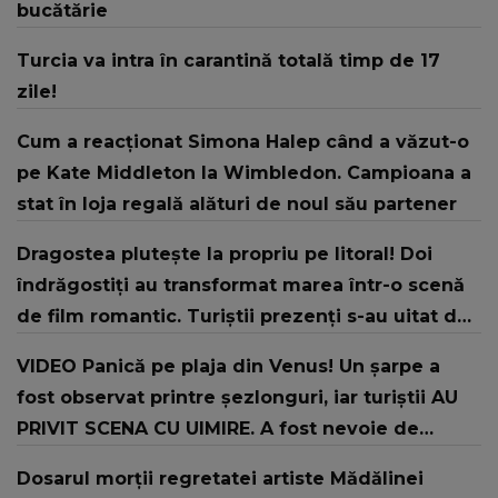
bucătărie
Turcia va intra în carantină totală timp de 17
zile!
Cum a reacționat Simona Halep când a văzut-o
pe Kate Middleton la Wimbledon. Campioana a
stat în loja regală alături de noul său partener
Dragostea plutește la propriu pe litoral! Doi
îndrăgostiți au transformat marea într-o scenă
de film romantic. Turiștii prezenți s-au uitat de
două ori
VIDEO Panică pe plaja din Venus! Un şarpe a
fost observat printre şezlonguri, iar turiştii AU
PRIVIT SCENA CU UIMIRE. A fost nevoie de
intervenția jandarmilor: "În urma unui..."
Dosarul morții regretatei artiste Mădălinei