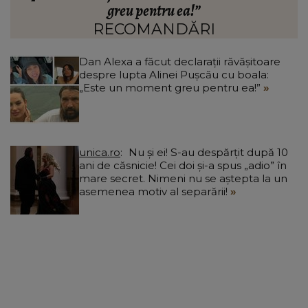
august
RECOMANDĂRI
Dan Alexa a făcut declarații răvășitoare
despre lupta Alinei Pușcău cu boala:
„Este un moment greu pentru ea!”
unica.ro
Nu și ei! S-au despărțit după 10
ani de căsnicie! Cei doi și-a spus „adio” în
mare secret. Nimeni nu se aștepta la un
asemenea motiv al separării!