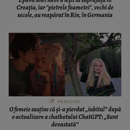
Epava unei nave a ieșit la suprafață în
Croația, iar "pietrele foametei", vechi de
secole, au reapărut în Rin, în Germania
PEROZ.RO
O femeie susține că și-a pierdut „iubitul” după
o actualizare a chatbotului ChatGPT: „Sunt
devastată”