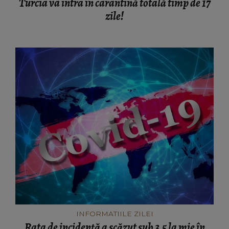
Turcia va intra în carantină totală timp de 17
zile!
INFORMATIILE ZILEI
Rata de incidență a scăzut sub 3,5 la mie în