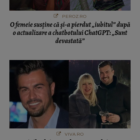
PEROZ.RO
O femeie susține că și-a pierdut „iubitul” după
o actualizare a chatbotului ChatGPT: „Sunt
devastată”
VIVA.RO