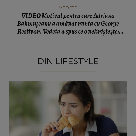
Restivan. Vedeta a spus ce o neliniștește:
“Vreau să am şi eu satisfacția asta.”
DIN LIFESTYLE