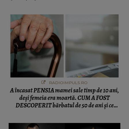
numără printre suspecți
RADIOIMPULS.RO
A încasat PENSIA mamei sale timp de 10 ani,
deși femeia era moartă. CUM A FOST
DESCOPERIT bărbatul de 50 de ani și ce
afacere a deschis cu banii obținuți? SUMA E
COLOSALĂ