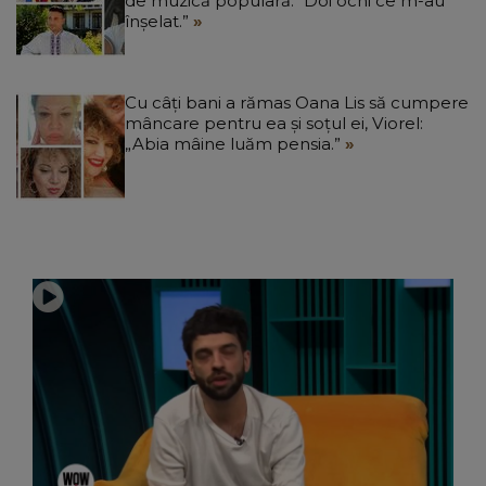
de muzică populară: “Doi ochi ce m-au
înșelat.”
Cu câți bani a rămas Oana Lis să cumpere
mâncare pentru ea și soțul ei, Viorel:
„Abia mâine luăm pensia.”