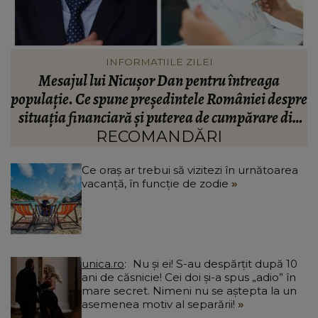
VEDETE
Valentin Sanfira, acuzații despre infidelitate? Ce
re
mărturisiri a făcut artistul de muzică populară:
m
n
“Doi ochi ce m-au înșelat.”
”
RECOMANDĂRI
Ce oraș ar trebui să vizitezi în urnătoarea
vacanță, în funcție de zodie
unica.ro
Nu și ei! S-au despărțit după 10
ani de căsnicie! Cei doi și-a spus „adio” în
mare secret. Nimeni nu se aștepta la un
asemenea motiv al separării!