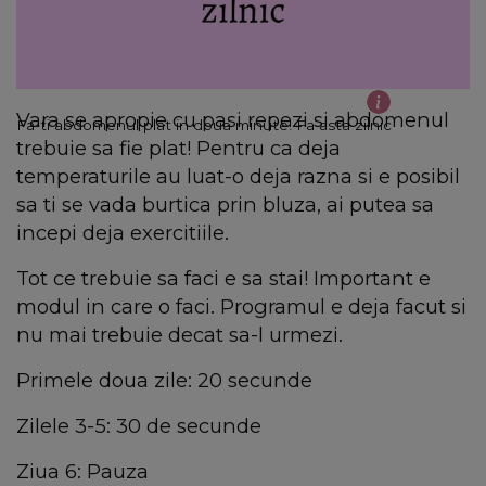
Vara se apropie cu pasi repezi si abdomenul
Fa-ti abdomenul plat in doua minute! Fa asta zilnic
trebuie sa fie plat! Pentru ca deja
temperaturile au luat-o deja razna si e posibil
sa ti se vada burtica prin bluza, ai putea sa
incepi deja exercitiile.
Tot ce trebuie sa faci e sa stai! Important e
modul in care o faci. Programul e deja facut si
nu mai trebuie decat sa-l urmezi.
Primele doua zile: 20 secunde
Zilele 3-5: 30 de secunde
Ziua 6: Pauza