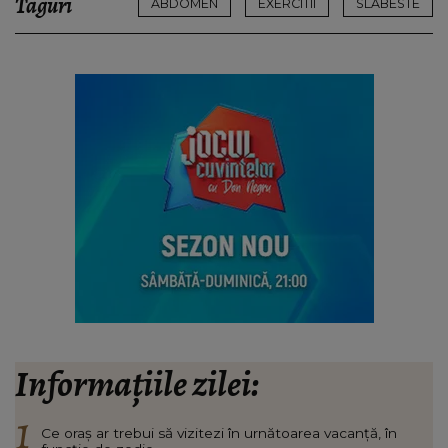
Taguri
ABDOMEN
EXERCITII
SLABESTE
Informațiile zilei:
Ce oraș ar trebui să vizitezi în urnătoarea vacanță, în