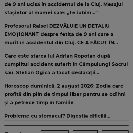
de 9 ani ucisă în accidentul de la Cluj. Mesajul
sfâșietor al mamei sale: „Te iubim…”
Profesorul Raisei DEZVĂLUIE UN DETALIU
EMOȚIONANT despre fetița de 9 ani care a
murit în accidentul din Cluj. CE A FĂCUT ÎN
MOMENTUL când dascălul trecea printr-o
Care este starea lui Adrian Ropotan după
perioadă dureroasă. Chiar și părinții ei sunt
cumplitul accident suferit în Câmpulung! Socrul
uimiți: "Nu voi uita că..."
sau, Stelian Ogică a făcut declarații
tulburătoare: „L-au resuscitat...”
Horoscop duminică, 2 august 2026: Zodia care
profită din plin de timpul liber pentru se odihni
și a petrece timp în familie
Probleme cu stomacul? Digestia dificilă...