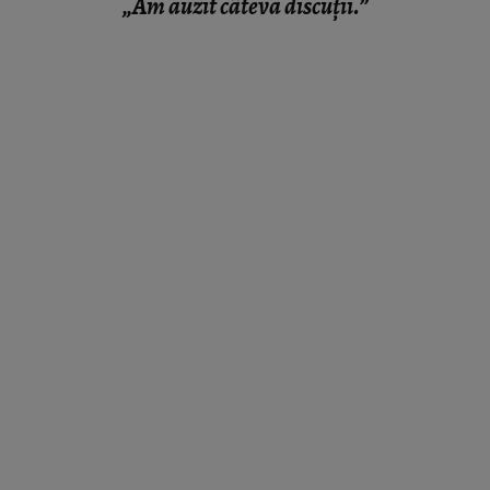
„Am auzit câteva discuții.”
VEDETE
VIDEO Motivul pentru care Adriana
Bahmuțeanu a amânat nunta cu George