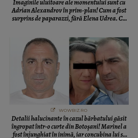
Imaginile uluitoare ale momentului sunt cu
Adrian Alexandrov în prim-plan! Cum a fost
surprins de paparazzi, fără Elena Udrea. Cu
cine s-a întâlnit partenerul fostei politiciene în
București! Gestul lui...
WOWBIZ.RO
Detalii halucinante în cazul bărbatului găsit
îngropat într-o curte din Botoșani! Marinel a
fost înjunghiat în inimă, iar concubina lui se