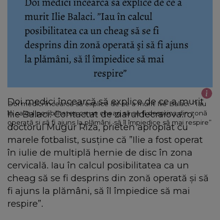
Doi medici încearcă să explice de ce a murit
Doi medici încearcă să explice de ce a murit Ilie Balaci. ”Iau
Ilie Balaci. Contactat de ziaruldecraiova.ro,
în calcul posibilitatea ca un cheag să se fi desprins din zonă
operată şi să fi ajuns la plămâni, să îl împiedice să mai respire”
doctorul Mugur Riza, prieten apropiat cu
marele fotbalist, susţine că ”Ilie a fost operat
în iulie de multiplă hernie de disc în zona
cervicală. Iau în calcul posibilitatea ca un
cheag să se fi desprins din zonă operată şi să
fi ajuns la plămâni, să îl împiedice să mai
respire”.