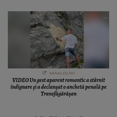
ciudă că..."
KANALD2.RO
VIDEO Un gest aparent romantic a stârnit
indignare și a declanșat o anchetă penală pe
Transfăgărășan