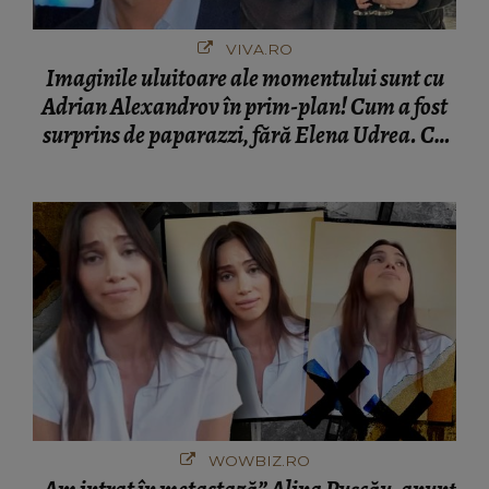
VIVA.RO
Imaginile uluitoare ale momentului sunt cu
Adrian Alexandrov în prim-plan! Cum a fost
surprins de paparazzi, fără Elena Udrea. Cu
cine s-a întâlnit partenerul fostei politiciene în
București! Gestul lui...
WOWBIZ.RO