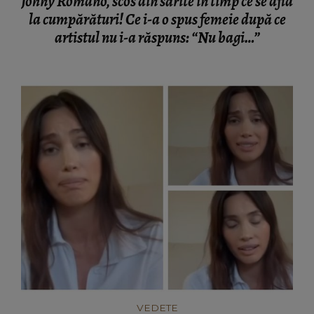
Johny Romano, scos din sărite în timp ce se afla
la cumpărături! Ce i-a o spus femeie după ce
artistul nu i-a răspuns: “Nu bagi…”
VEDETE