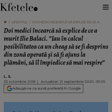
LIFESTYLE
DOI MEDICI ÎNCEARCĂ SĂ EXPLICE DE CE A
MURIT ILIE BALACI. ”IAU ÎN CALCUL
Doi medici încearcă să explice de ce a
POSIBILITATEA CA UN CHEAG SĂ SE FI DESPRINS
DIN ZONĂ OPERATĂ ŞI SĂ FI AJUNS LA PLĂMÂNI,
murit Ilie Balaci. ”Iau în calcul
SĂ ÎL ÎMPIEDICE SĂ MAI RESPIRE”
posibilitatea ca un cheag să se fi desprins
din zonă operată şi să fi ajuns la
plămâni, să îl împiedice să mai respire”
L. S.
23 octombrie 2018
Actualizat: 21 septembrie 2020, 09:05
Adaugă-ne ca sursă preferată în Google