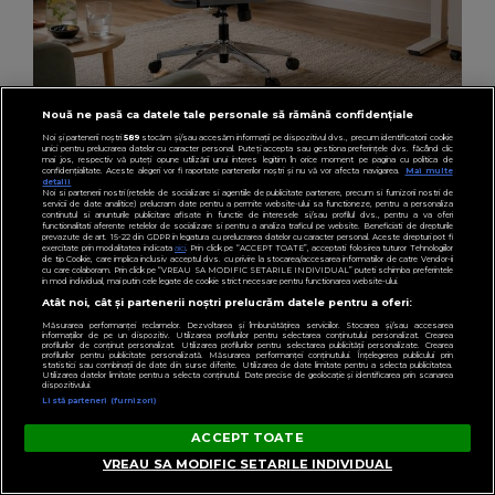
Nouă ne pasă ca datele tale personale să rămână confidențiale
LIFESTYLE
Noi și partenerii noștri
589
stocăm și/sau accesăm informații pe dispozitivul dvs., precum identificatorii cookie
(P) Postura corectă când stai 8 ore pe zi:
unici pentru prelucrarea datelor cu caracter personal. Puteți accepta sau gestiona preferințele dvs. făcând clic
mai jos, respectiv vă puteți opune utilizării unui interes legitim în orice moment pe pagina cu politica de
greșelile frecvente și soluțiile simple
confidențialitate. Aceste alegeri vor fi raportate partenerilor noștri și nu vă vor afecta navigarea.
Mai multe
detalii
Noi si partenerii nostri (retelele de socializare si agentiile de publicitate partenere, precum si furnizorii nostri de
servicii de date analitice) prelucram date pentru a permite website-ului sa functioneze, pentru a personaliza
continutul si anunturile publicitare afisate in functie de interesele si/sau profilul dvs., pentru a va oferi
functionalitati aferente retelelor de socializare si pentru a analiza traficul pe website. Beneficiati de drepturile
prevazute de art. 15-22 din GDPR in legatura cu prelucrarea datelor cu caracter personal. Aceste drepturi pot fi
exercitate prin modalitatea indicata
aici
. Prin click pe “ACCEPT TOATE”, acceptati folosirea tuturor Tehnologiilor
de tip Cookie, care implica inclusiv acceptul dvs. cu privire la stocarea/accesarea informatiilor de catre Vendor-ii
cu care colaboram. Prin click pe “VREAU SA MODIFIC SETARILE INDIVIDUAL” puteti schimba preferintele
in mod individual, mai putin cele legate de cookie strict necesare pentru functionarea website-ului.
Atât noi, cât și partenerii noștri prelucrăm datele pentru a oferi:
Măsurarea performanței reclamelor. Dezvoltarea și îmbunătățirea serviciilor. Stocarea și/sau accesarea
informațiilor de pe un dispozitiv. Utilizarea profilurilor pentru selectarea conținutului personalizat. Crearea
profilurilor de conținut personalizat. Utilizarea profilurilor pentru selectarea publicității personalizate. Crearea
profilurilor pentru publicitate personalizată. Măsurarea performanței conținutului. Înțelegerea publicului prin
statistici sau combinații de date din surse diferite. Utilizarea de date limitate pentru a selecta publicitatea.
Utilizarea datelor limitate pentru a selecta conținutul. Date precise de geolocație și identificarea prin scanarea
dispozitivului.
Listă parteneri (furnizori)
ACCEPT TOATE
VREAU SA MODIFIC SETARILE INDIVIDUAL