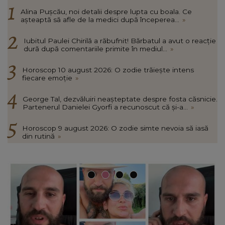
Alina Pușcău, noi detalii despre lupta cu boala. Ce
așteaptă să afle de la medici după începerea...
»
Iubitul Paulei Chirilă a răbufnit! Bărbatul a avut o reacție
dură după comentariile primite în mediul...
»
Horoscop 10 august 2026: O zodie trăiește intens
fiecare emoție
»
George Tal, dezvăluiri neașteptate despre fosta căsnicie.
Partenerul Danielei Gyorfi a recunoscut că și-a...
»
Horoscop 9 august 2026: O zodie simte nevoia să iasă
din rutină
»