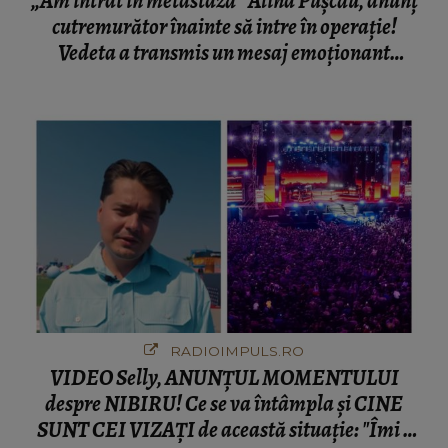
„Am intrat în metastază” Alina Pușcău, anunț
cutremurător înainte să intre în operație!
Vedeta a transmis un mesaj emoționant
fanilor
RADIOIMPULS.RO
VIDEO Selly, ANUNȚUL MOMENTULUI
despre NIBIRU! Ce se va întâmpla și CINE
SUNT CEI VIZAȚI de această situație: "Îmi e