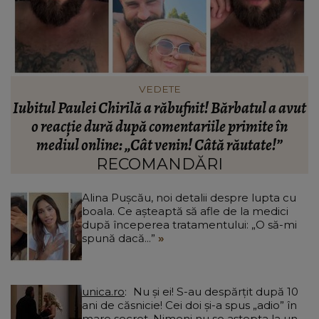
HOROSCOP
ut
Horoscop 10 august 2026: O zodie trăiește intens
fiecare emoție
c
RECOMANDĂRI
Alina Pușcău, noi detalii despre lupta cu
boala. Ce așteaptă să afle de la medici
după începerea tratamentului: „O să-mi
spună dacă...”
unica.ro
Nu și ei! S-au despărțit după 10
ani de căsnicie! Cei doi și-a spus „adio” în
mare secret. Nimeni nu se aștepta la un