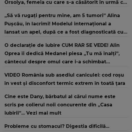
Orsolya, femeia cu care s-a căsătorit în urmă cu
doi ani
„Să vă rugați pentru mine, am 5 tumori” Alina
Pușcău, în lacrimi! Modelul internațional a
lansat un apel, după ce a fost diagnosticată cu
o boală gravă
O declarație de iubire CUM RAR SE VEDE! Alin
Oprea îi dedică Medanei piesa „Tu mă înalți”,
cântecul despre omul care i-a schimbat
DESTINUL și i-a redat LUMINA DIN SUFLET: "M-ai
VIDEO România sub asediul caniculei: cod roșu
iubit cu bunătate și răbdare, până când omul
în vest și disconfort termic extrem în toată țara
din mine și-a regăsit pacea"
Cine este Dany, bărbatul al cărui nume este
scris pe colierul noii concurente din „Casa
iubirii”... Vezi mai mult
Probleme cu stomacul? Digestia dificilă...