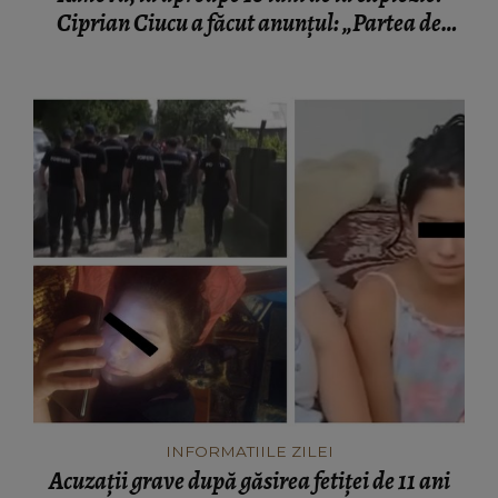
Ciprian Ciucu a făcut anunțul: „Partea de
deasupra zonei afectate va fi...”
INFORMATIILE ZILEI
Acuzații grave după găsirea fetiței de 11 ani