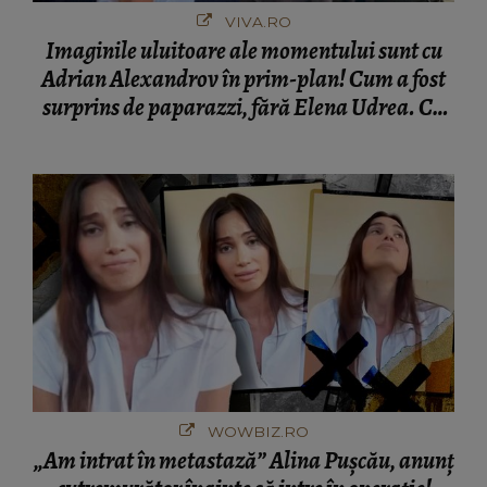
VIVA.RO
Imaginile uluitoare ale momentului sunt cu
Adrian Alexandrov în prim-plan! Cum a fost
surprins de paparazzi, fără Elena Udrea. Cu
cine s-a întâlnit partenerul fostei politiciene în
București! Gestul lui...
WOWBIZ.RO
„Am intrat în metastază” Alina Pușcău, anunț