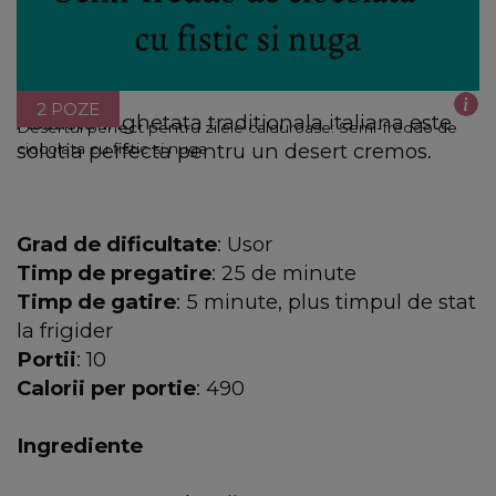
2 POZE
Aceasta inghetata traditionala italiana este
Desertul perfect pentru zilele calduroase: Semi-freddo de
solutia perfecta pentru un desert cremos.
ciocolata cu fistic si nuga
Grad de dificultate
: Usor
Timp de pregatire
: 25 de minute
Timp de gatire
: 5 minute, plus timpul de stat
la frigider
Portii
: 10
Calorii per portie
: 490
Ingrediente