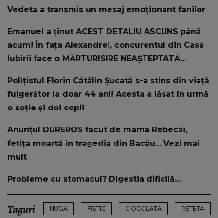
Vedeta a transmis un mesaj emoționant fanilor
Emanuel a ținut ACEST DETALIU ASCUNS până
acum! În fața Alexandrei, concurentul din Casa
Iubirii face o MĂRTURISIRE NEAȘTEPTATĂ
despre mama sa: "I-am spus și ei în față, eu nu
Polițistul Florin Cătălin Șucată s-a stins din viață
te iubesc pentru că..."
fulgerător la doar 44 ani! Acesta a lăsat în urmă
o soție și doi copii
Anunțul DUREROS făcut de mama Rebecăi,
fetița moartă în tragedia din Bacău... Vezi mai
mult
Probleme cu stomacul? Digestia dificilă...
Taguri
NUGA
FISTIC
CIOCOLATA
RETETA