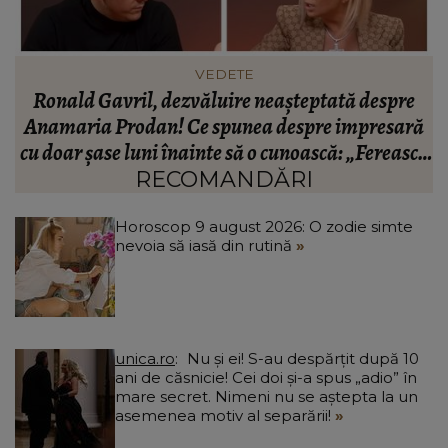
INFORMATIILE ZILEI
BREAKING! Lionel Messi este în doliu! Tatăl
ă
fotbalistului s-a stins din viață!
R
că
C
RECOMANDĂRI
Horoscop 9 august 2026: O zodie simte
nevoia să iasă din rutină
unica.ro
Nu și ei! S-au despărțit după 10
ani de căsnicie! Cei doi și-a spus „adio” în
mare secret. Nimeni nu se aștepta la un
asemenea motiv al separării!