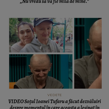
„Nu vreau să vă fie milă de mine.”
VEDETE
VIDEO Soțul Ioanei Tufaru a făcut dezvăluiri
despre momentul în care aceasta a leșinat în