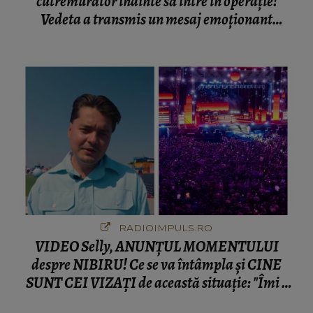
cutremurător înainte să intre în operație!
Vedeta a transmis un mesaj emoționant
fanilor
RADIOIMPULS.RO
VIDEO Selly, ANUNȚUL MOMENTULUI
despre NIBIRU! Ce se va întâmpla și CINE
SUNT CEI VIZAȚI de această situație: "Îmi e
ciudă că..."