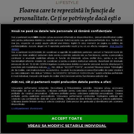
LIFESTYLE
Floarea care te reprezintă în funcție de
personalitate. Ce ți se potrivește dacă ești o
femeie romantică
Nouă ne pasă ca datele tale personale să rămână confidențiale
Noi și partenerii noștri
589
stocăm și/sau accesăm informații pe dispozitivul dvs., precum identificatorii cookie
unici pentru prelucrarea datelor cu caracter personal. Puteți accepta sau gestiona preferințele dvs. făcând clic
mai jos, respectiv vă puteți opune utilizării unui interes legitim în orice moment pe pagina cu politica de
confidențialitate. Aceste alegeri vor fi raportate partenerilor noștri și nu vă vor afecta navigarea.
Mai multe
detalii
DIN LIFESTYLE
Noi si partenerii nostri (retelele de socializare si agentiile de publicitate partenere, precum si furnizorii nostri de
servicii de date analitice) prelucram date pentru a permite website-ului sa functioneze, pentru a personaliza
continutul si anunturile publicitare afisate in functie de interesele si/sau profilul dvs., pentru a va oferi
functionalitati aferente retelelor de socializare si pentru a analiza traficul pe website. Beneficiati de drepturile
prevazute de art. 15-22 din GDPR in legatura cu prelucrarea datelor cu caracter personal. Aceste drepturi pot fi
exercitate prin modalitatea indicata
aici
. Prin click pe “ACCEPT TOATE”, acceptati folosirea tuturor Tehnologiilor
de tip Cookie, care implica inclusiv acceptul dvs. cu privire la stocarea/accesarea informatiilor de catre Vendor-ii
cu care colaboram. Prin click pe “VREAU SA MODIFIC SETARILE INDIVIDUAL” puteti schimba preferintele
in mod individual, mai putin cele legate de cookie strict necesare pentru functionarea website-ului.
Atât noi, cât și partenerii noștri prelucrăm datele pentru a oferi:
Măsurarea performanței reclamelor. Dezvoltarea și îmbunătățirea serviciilor. Stocarea și/sau accesarea
informațiilor de pe un dispozitiv. Utilizarea profilurilor pentru selectarea conținutului personalizat. Crearea
profilurilor de conținut personalizat. Utilizarea profilurilor pentru selectarea publicității personalizate. Crearea
profilurilor pentru publicitate personalizată. Măsurarea performanței conținutului. Înțelegerea publicului prin
statistici sau combinații de date din surse diferite. Utilizarea de date limitate pentru a selecta publicitatea.
Utilizarea datelor limitate pentru a selecta conținutul. Date precise de geolocație și identificarea prin scanarea
dispozitivului.
Listă parteneri (furnizori)
ACCEPT TOATE
VREAU SA MODIFIC SETARILE INDIVIDUAL