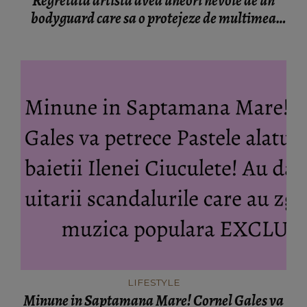
Regretata artista avea uneori nevoie de un
bodyguard care sa o protejeze de multimea
care dansa in jurul ei!
LIFESTYLE
Minune in Saptamana Mare! Cornel Gales va