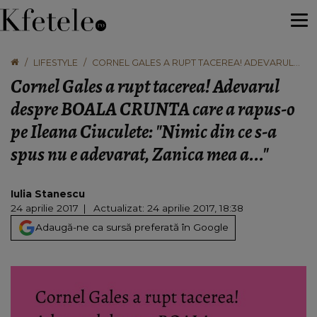
LIFESTYLE
CORNEL GALES A RUPT TACEREA! ADEVARUL
DESPRE BOALA CRUNTA CARE A RAPUS-O PE
Cornel Gales a rupt tacerea! Adevarul
ILEANA CIUCULETE: "NIMIC DIN CE S-A SPUS NU E
ADEVARAT, ZANICA MEA A..."
despre BOALA CRUNTA care a rapus-o
pe Ileana Ciuculete: "Nimic din ce s-a
spus nu e adevarat, Zanica mea a..."
Iulia Stanescu
24 aprilie 2017
Actualizat: 24 aprilie 2017, 18:38
Adaugă-ne ca sursă preferată în Google