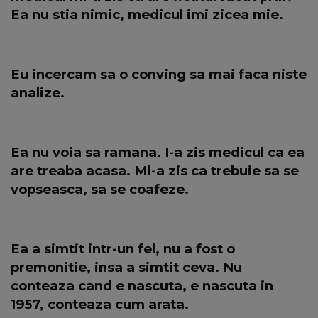
Ea nu stia nimic, medicul imi zicea mie.
Eu incercam sa o conving sa mai faca niste
analize.
Ea nu voia sa ramana. I-a zis medicul ca ea
are treaba acasa. Mi-a zis ca trebuie sa se
vopseasca, sa se coafeze.
Ea a simtit intr-un fel, nu a fost o
premonitie, insa a simtit ceva. Nu
conteaza cand e nascuta, e nascuta in
1957, conteaza cum arata.