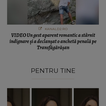
KANALD2.RO
VIDEO Un gest aparent romantic a stârnit
indignare și a declanșat o anchetă penală pe
Transfăgărășan
PENTRU TINE