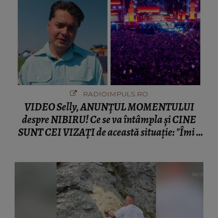
RADIOIMPULS.RO
VIDEO Selly, ANUNȚUL MOMENTULUI
despre NIBIRU! Ce se va întâmpla și CINE
SUNT CEI VIZAȚI de această situație: "Îmi e
ciudă că..."