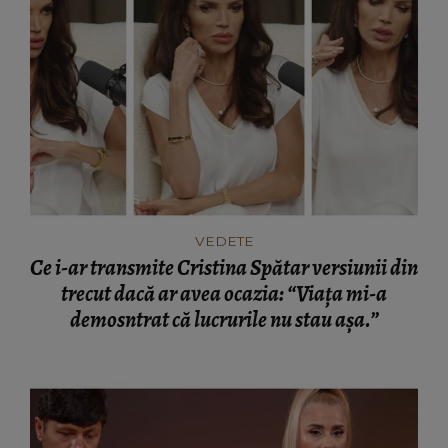
VEDETE
Ce i-ar transmite Cristina Spătar versiunii din
trecut dacă ar avea ocazia: “Viața mi-a
demosntrat că lucrurile nu stau așa.”