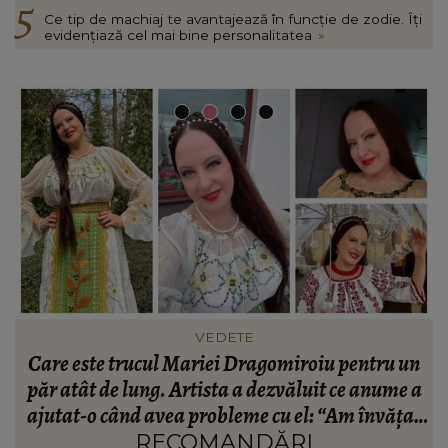
Ce tip de machiaj te avantajează în funcție de zodie. Îți
evidențiază cel mai bine personalitatea
»
FASHION
n
Ce să porți în Italia în vara 2026. Cum să te
a
îmbraci în funcție de orașul pe care îl vizitezi
t
a
RECOMANDĂRI