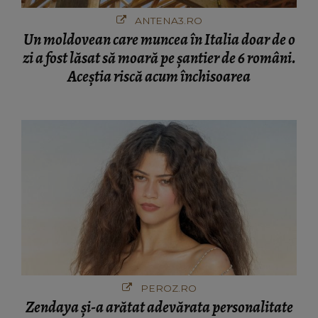
ANTENA3.RO
Un moldovean care muncea în Italia doar de o
zi a fost lăsat să moară pe şantier de 6 români.
Aceștia riscă acum închisoarea
PEROZ.RO
Zendaya și-a arătat adevărata personalitate