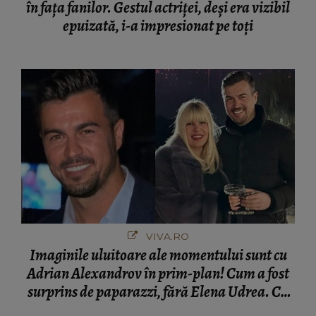
în fața fanilor. Gestul actriței, deși era vizibil
epuizată, i-a impresionat pe toți
VIVA.RO
Imaginile uluitoare ale momentului sunt cu
Adrian Alexandrov în prim-plan! Cum a fost
surprins de paparazzi, fără Elena Udrea. Cu
cine s-a întâlnit partenerul fostei politiciene în