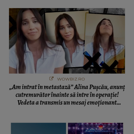
București! Gestul lui...
WOWBIZ.RO
„Am intrat în metastază” Alina Pușcău, anunț
cutremurător înainte să intre în operație!
Vedeta a transmis un mesaj emoționant
fanilor