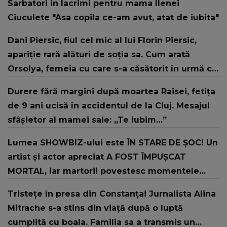
Sarbatori in lacrimi pentru mama Ilenei
Ciuculete "Asa copila ce-am avut, atat de iubita"
Dani Piersic, fiul cel mic al lui Florin Piersic,
apariție rară alături de soția sa. Cum arată
Orsolya, femeia cu care s-a căsătorit în urmă cu
doi ani
Durere fără margini după moartea Raisei, fetița
de 9 ani ucisă în accidentul de la Cluj. Mesajul
sfâșietor al mamei sale: „Te iubim…”
Lumea SHOWBIZ-ului este ÎN STARE DE ȘOC! Un
artist și actor apreciat A FOST ÎMPUȘCAT
MORTAL, iar martorii povestesc momentele
dramatice la care au asistat: "Șase focuri de
Tristețe în presa din Constanța! Jurnalista Alina
armă au fost trase. O parte a capului i-a fost..."
Mitrache s-a stins din viață după o luptă
cumplită cu boala. Familia sa a transmis un