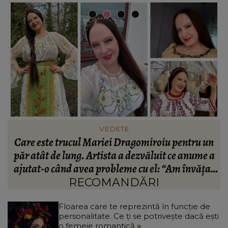
FASHION
 un
Ce să porți în Italia în vara 2026. Cum să te
e a
îmbraci în funcție de orașul pe care îl vizitezi
țat
RECOMANDĂRI
Floarea care te reprezintă în funcție de
personalitate. Ce ți se potrivește dacă ești
o femeie romantică