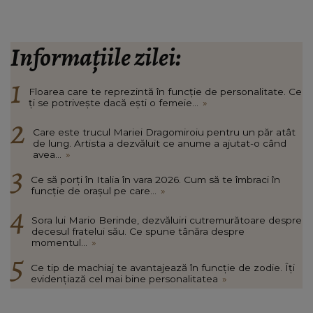
Informațiile zilei:
Floarea care te reprezintă în funcție de personalitate. Ce
ți se potrivește dacă ești o femeie...
»
Care este trucul Mariei Dragomiroiu pentru un păr atât
de lung. Artista a dezvăluit ce anume a ajutat-o când
avea...
»
Ce să porți în Italia în vara 2026. Cum să te îmbraci în
funcție de orașul pe care...
»
Sora lui Mario Berinde, dezvăluiri cutremurătoare despre
decesul fratelui său. Ce spune tânăra despre
momentul...
»
Ce tip de machiaj te avantajează în funcție de zodie. Îți
evidențiază cel mai bine personalitatea
»