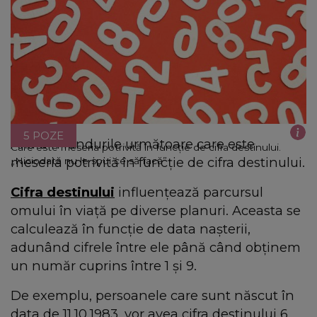
5 POZE
Află din rândurile următoare care este
Care este meseria potrivită în funcție de cifra destinului.
meseria potrivită în funcție de cifra destinului.
„Niciodată nu le spui ce să facă”
Cifra destinului
influențează parcursul
omului în viață pe diverse planuri. Aceasta se
calculează în funcție de data nașterii,
adunând cifrele între ele până când obținem
un număr cuprins între 1 și 9.
De exemplu, persoanele care sunt născut în
data de 11.10.1983, vor avea cifra destinului 6.