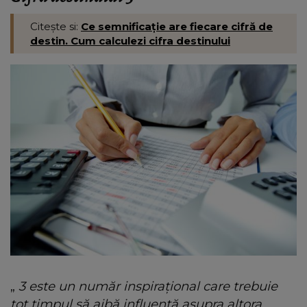
Citește si:
Ce semnificație are fiecare cifră de
destin. Cum calculezi cifra destinului
„
3 este un număr inspirațional care trebuie
tot timpul să aibă influență asupra altora.