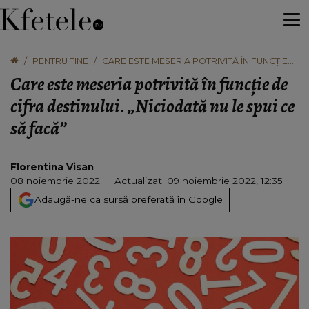
PENTRU TINE
CARE ESTE MESERIA POTRIVITĂ ÎN FUNCȚIE
DE CIFRA DESTINULUI. „NICIODATĂ NU LE
Care este meseria potrivită în funcție de
SPUI CE SĂ FACĂ”
cifra destinului. „Niciodată nu le spui ce
să facă”
Florentina Visan
08 noiembrie 2022
Actualizat: 09 noiembrie 2022, 12:35
Adaugă-ne ca sursă preferată în Google