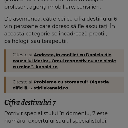
profesori, agenți imobiliare, consilieri.
De asemenea, către cei cu cifra destinului 6
vin persoane care doresc să fie ascultați. În
această categorie se încadrează preoții,
psihologii sau terapeuții.
Citește și:
Andreea, în conflict cu Daniela din
cauza lui Mario: „Omul respectiv nu are nimic
cu mine”- kanald.ro
Citește și:
Probleme cu stomacul? Digestia
dificilă...- stirilekanald.ro
Cifra destinului 7
Potrivit specialistului în domeniu, 7 este
numărul expertului sau al specialistului.