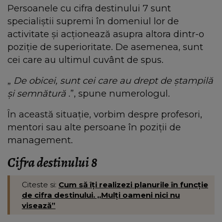
Persoanele cu cifra destinului 7 sunt
specialiștii supremi în domeniul lor de
activitate și acționează asupra altora dintr-o
poziție de superioritate. De asemenea, sunt
cei care au ultimul cuvânt de spus.
„
De obicei, sunt cei care au drept de ștampilă
și semnătură
.”, spune numerologul.
În această situație, vorbim despre profesori,
mentori sau alte persoane în poziții de
management.
Cifra destinului 8
Citeste si:
Cum să îți realizezi planurile în funcție
de cifra destinului. ,,Mulți oameni nici nu
visează”