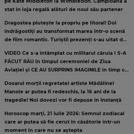
pe Kate Middleton la Wimbledon. Campioana a
stat în loja regală alături de noul său partener
Dragostea plutește la propriu pe litoral! Doi
îndrăgostiți au transformat marea într-o scenă
de film romantic. Turiștii prezenți s-au uitat de
două ori
VIDEO Ce s-a întâmplat cu militarul căruia I S-A
FĂCUT RĂU în timpul ceremoniei de Ziua
Aviației şi CE AU SURPRINS IMAGINILE în timp ce
şeful Armatei și-a continuat discursul: "Offf,
Dosarul morții regretatei artiste Mădălinei
săracul băiat! Sper că..."
Manole ar putea fi redeschis, la 16 ani de la
tragedie! Noi dovezi vor fi depuse în instanță
Horoscop marți, 21 iulie 2026: Semnul zodiacal
care ar putea să fie cerut în căsătorie într-un
moment în care nu se aștepta