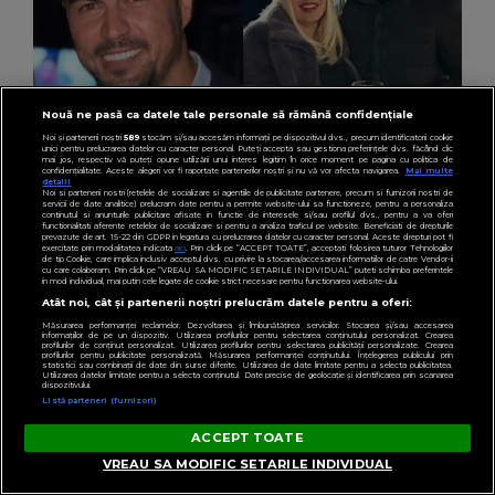
Nouă ne pasă ca datele tale personale să rămână confidențiale
Noi și partenerii noștri
589
stocăm și/sau accesăm informații pe dispozitivul dvs., precum identificatorii cookie
unici pentru prelucrarea datelor cu caracter personal. Puteți accepta sau gestiona preferințele dvs. făcând clic
VIVA.RO
mai jos, respectiv vă puteți opune utilizării unui interes legitim în orice moment pe pagina cu politica de
confidențialitate. Aceste alegeri vor fi raportate partenerilor noștri și nu vă vor afecta navigarea.
Mai multe
Imaginile uluitoare ale momentului sunt cu
detalii
Noi si partenerii nostri (retelele de socializare si agentiile de publicitate partenere, precum si furnizorii nostri de
servicii de date analitice) prelucram date pentru a permite website-ului sa functioneze, pentru a personaliza
Adrian Alexandrov în prim-plan! Cum a fost
continutul si anunturile publicitare afisate in functie de interesele si/sau profilul dvs., pentru a va oferi
functionalitati aferente retelelor de socializare si pentru a analiza traficul pe website. Beneficiati de drepturile
prevazute de art. 15-22 din GDPR in legatura cu prelucrarea datelor cu caracter personal. Aceste drepturi pot fi
surprins de paparazzi, fără Elena Udrea. Cu
exercitate prin modalitatea indicata
aici
. Prin click pe “ACCEPT TOATE”, acceptati folosirea tuturor Tehnologiilor
de tip Cookie, care implica inclusiv acceptul dvs. cu privire la stocarea/accesarea informatiilor de catre Vendor-ii
cine s-a întâlnit partenerul fostei politiciene în
cu care colaboram. Prin click pe “VREAU SA MODIFIC SETARILE INDIVIDUAL” puteti schimba preferintele
in mod individual, mai putin cele legate de cookie strict necesare pentru functionarea website-ului.
București! Gestul lui...
Atât noi, cât și partenerii noștri prelucrăm datele pentru a oferi:
Măsurarea performanței reclamelor. Dezvoltarea și îmbunătățirea serviciilor. Stocarea și/sau accesarea
informațiilor de pe un dispozitiv. Utilizarea profilurilor pentru selectarea conținutului personalizat. Crearea
profilurilor de conținut personalizat. Utilizarea profilurilor pentru selectarea publicității personalizate. Crearea
profilurilor pentru publicitate personalizată. Măsurarea performanței conținutului. Înțelegerea publicului prin
statistici sau combinații de date din surse diferite. Utilizarea de date limitate pentru a selecta publicitatea.
Utilizarea datelor limitate pentru a selecta conținutul. Date precise de geolocație și identificarea prin scanarea
dispozitivului.
Listă parteneri (furnizori)
ACCEPT TOATE
VREAU SA MODIFIC SETARILE INDIVIDUAL