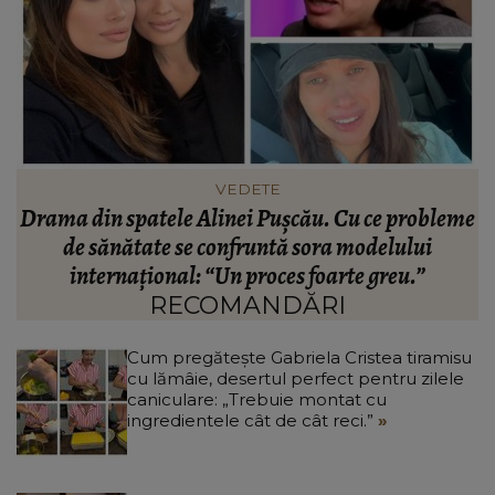
VEDETE
la
Drama din spatele Alinei Pușcău. Cu ce probleme
de sănătate se confruntă sora modelului
M
internațional: “Un proces foarte greu.”
RECOMANDĂRI
Cum pregătește Gabriela Cristea tiramisu
cu lămâie, desertul perfect pentru zilele
caniculare: „Trebuie montat cu
ingredientele cât de cât reci.”