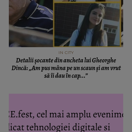
IN CITY
Detalii șocante din ancheta lui Gheorghe
Dincă: „Am pus mâna pe un scaun și am vrut
să îi dau în cap...”