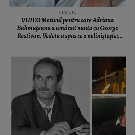
VEDETE
VIDEO Motivul pentru care Adriana
Bahmuțeanu a amânat nunta cu George
Restivan. Vedeta a spus ce o neliniștește:
“Vreau să am şi eu satisfacția asta.”