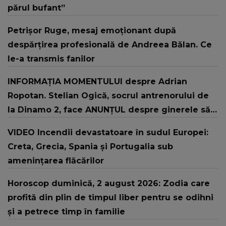
părul bufant”
Petrișor Ruge, mesaj emoționant după
despărțirea profesională de Andreea Bălan. Ce
le-a transmis fanilor
INFORMAȚIA MOMENTULUI despre Adrian
Ropotan. Stelian Ogică, socrul antrenorului de
la Dinamo 2, face ANUNȚUL despre ginerele său:
"L-au resuscitat și..."
VIDEO Incendii devastatoare în sudul Europei:
Creta, Grecia, Spania și Portugalia sub
amenințarea flăcărilor
Horoscop duminică, 2 august 2026: Zodia care
profită din plin de timpul liber pentru se odihni
și a petrece timp în familie