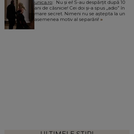
unica.ro
Nu și ei! S-au despărțit după 10
ani de căsnicie! Cei doi și-a spus „adio” în
mare secret. Nimeni nu se aștepta la un
asemenea motiv al separării!
ULTIMELE ȘTIRI