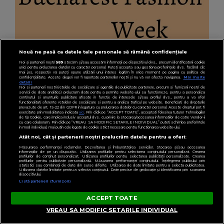
Nouă ne pasă ca datele tale personale să rămână confidențiale
Noi și partenerii noștri
589
stocăm și/sau accesăm informații pe dispozitivul dvs., precum identificatorii cookie
unici pentru prelucrarea datelor cu caracter personal. Puteți accepta sau gestiona preferințele dvs. făcând clic
mai jos, respectiv vă puteți opune utilizării unui interes legitim în orice moment pe pagina cu politica de
confidențialitate. Aceste alegeri vor fi raportate partenerilor noștri și nu vă vor afecta navigarea.
Mai multe
detalii
Noi si partenerii nostri (retelele de socializare si agentiile de publicitate partenere, precum si furnizorii nostri de
IN CITY
servicii de date analitice) prelucram date pentru a permite website-ului sa functioneze, pentru a personaliza
continutul si anunturile publicitare afisate in functie de interesele si/sau profilul dvs., pentru a va oferi
Ce designeri vin la Bucharest Fashion Week
functionalitati aferente retelelor de socializare si pentru a analiza traficul pe website. Beneficiati de drepturile
prevazute de art. 15-22 din GDPR in legatura cu prelucrarea datelor cu caracter personal. Aceste drepturi pot fi
exercitate prin modalitatea indicata
aici
. Prin click pe “ACCEPT TOATE”, acceptati folosirea tuturor Tehnologiilor
de tip Cookie, care implica inclusiv acceptul dvs. cu privire la stocarea/accesarea informatiilor de catre Vendor-ii
cu care colaboram. Prin click pe “VREAU SA MODIFIC SETARILE INDIVIDUAL” puteti schimba preferintele
in mod individual, mai putin cele legate de cookie strict necesare pentru functionarea website-ului.
Atât noi, cât și partenerii noștri prelucrăm datele pentru a oferi:
Măsurarea performanței reclamelor. Dezvoltarea și îmbunătățirea serviciilor. Stocarea și/sau accesarea
informațiilor de pe un dispozitiv. Utilizarea profilurilor pentru selectarea conținutului personalizat. Crearea
profilurilor de conținut personalizat. Utilizarea profilurilor pentru selectarea publicității personalizate. Crearea
profilurilor pentru publicitate personalizată. Măsurarea performanței conținutului. Înțelegerea publicului prin
statistici sau combinații de date din surse diferite. Utilizarea de date limitate pentru a selecta publicitatea.
Utilizarea datelor limitate pentru a selecta conținutul. Date precise de geolocație și identificarea prin scanarea
dispozitivului.
Listă parteneri (furnizori)
ACCEPT TOATE
VREAU SA MODIFIC SETARILE INDIVIDUAL