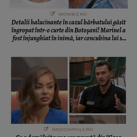
WOWBIZ.RO
Detalii halucinante în cazul bărbatului găsit
îngropat într-o curte din Botoșani! Marinel a
fost înjunghiat în inimă, iar concubina lui se
numără printre suspecți
RADIOIMPULS.RO