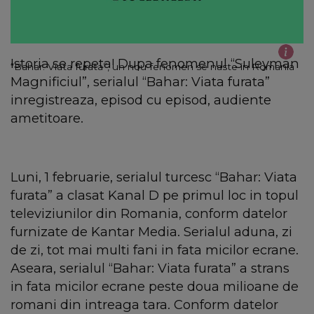
Istoria se repeta! Dupa fenomenul “Suleyman
“Bahar: Viata furata”, un nou fenomen se naste in Romania
Magnificiul”, serialul “Bahar: Viata furata”
inregistreaza, episod cu episod, audiente
ametitoare.
Luni, 1 februarie, serialul turcesc “Bahar: Viata
furata” a clasat Kanal D pe primul loc in topul
televiziunilor din Romania, conform datelor
furnizate de Kantar Media. Serialul aduna, zi
de zi, tot mai multi fani in fata micilor ecrane.
Aseara, serialul “Bahar: Viata furata” a strans
in fata micilor ecrane peste doua milioane de
romani din intreaga tara. Conform datelor