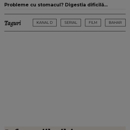
Probleme cu stomacul? Digestia dificilă...
Taguri
KANAL D
SERIAL
FILM
BAHAR