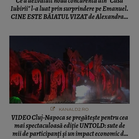
Ce a dezvăluit noua concurentă din "Casa
Iubirii" l-a luat prin surprindere pe Emanuel.
CINE ESTE BĂIATUL VIZAT de Alexandra?!
Aflându-se în fața faptului împlinit, A
RECUNOSCUT IMEDIAT: "Am avut..."
KANALD2.RO
VIDEO Cluj-Napoca se pregătește pentru cea
mai spectaculoasă ediție UNTOLD: sute de
mii de participanți și un impact economic de