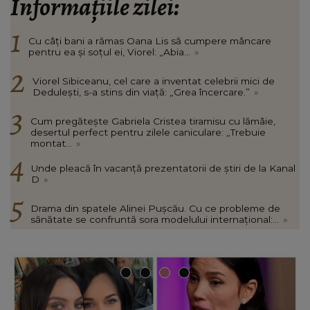
Informațiile zilei:
Cu câți bani a rămas Oana Lis să cumpere mâncare
pentru ea și soțul ei, Viorel: „Abia...
»
Viorel Sibiceanu, cel care a inventat celebrii mici de
Dedulești, s-a stins din viață: „Grea încercare.”
»
Cum pregătește Gabriela Cristea tiramisu cu lămâie,
desertul perfect pentru zilele caniculare: „Trebuie
montat...
»
Unde pleacă în vacanță prezentatorii de știri de la Kanal
D
»
Drama din spatele Alinei Pușcău. Cu ce probleme de
sănătate se confruntă sora modelului internațional:...
»