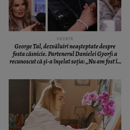
VEDETE
George Tal, dezvăluiri neașteptate despre
fosta căsnicie. Partenerul Danielei Gyorfi a
recunoscut că și-a înșelat soția: „Nu am fost în
momentul respectiv un om corect.”