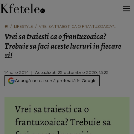
LIFESTYLE
VREI SA TRAIESTI CA O FRANTUZOAICA?
TREBUIE SA FACI ACESTE LUCRURI IN FIECARE
Vrei sa traiesti ca o frantuzoaica?
ZI!
Trebuie sa faci aceste lucruri in fiecare
zi!
14 iulie 2014
Actualizat: 25 octombrie 2020, 15:25
Adaugă-ne ca sursă preferată în Google