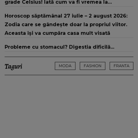
grade Celsius! Iată cum va fi vremea la
începutul lunii august și cât va dura valul de
Horoscop săptămânal 27 iulie – 2 august 2026:
căldură
Zodia care se gândește doar la propriul viitor.
Aceasta își va cumpăra casa mult visată
Probleme cu stomacul? Digestia dificilă...
Taguri
MODA
FASHION
FRANTA