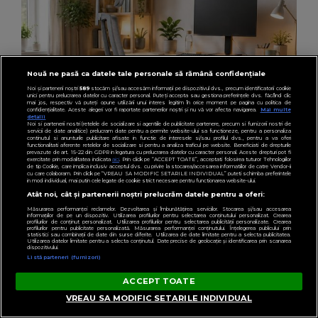
Nouă ne pasă ca datele tale personale să rămână confidențiale
Noi și partenerii noștri
589
stocăm și/sau accesăm informații pe dispozitivul dvs., precum identificatorii cookie
unici pentru prelucrarea datelor cu caracter personal. Puteți accepta sau gestiona preferințele dvs. făcând clic
mai jos, respectiv vă puteți opune utilizării unui interes legitim în orice moment pe pagina cu politica de
confidențialitate. Aceste alegeri vor fi raportate partenerilor noștri și nu vă vor afecta navigarea.
Mai multe
detalii
Noi si partenerii nostri (retelele de socializare si agentiile de publicitate partenere, precum si furnizorii nostri de
servicii de date analitice) prelucram date pentru a permite website-ului sa functioneze, pentru a personaliza
continutul si anunturile publicitare afisate in functie de interesele si/sau profilul dvs., pentru a va oferi
functionalitati aferente retelelor de socializare si pentru a analiza traficul pe website. Beneficiati de drepturile
prevazute de art. 15-22 din GDPR in legatura cu prelucrarea datelor cu caracter personal. Aceste drepturi pot fi
exercitate prin modalitatea indicata
aici
. Prin click pe “ACCEPT TOATE”, acceptati folosirea tuturor Tehnologiilor
de tip Cookie, care implica inclusiv acceptul dvs. cu privire la stocarea/accesarea informatiilor de catre Vendor-ii
cu care colaboram. Prin click pe “VREAU SA MODIFIC SETARILE INDIVIDUAL” puteti schimba preferintele
in mod individual, mai putin cele legate de cookie strict necesare pentru functionarea website-ului.
LIFESTYLE
Atât noi, cât și partenerii noștri prelucrăm datele pentru a oferi:
(P) Postura corectă când stai 8 ore pe zi:
Măsurarea performanței reclamelor. Dezvoltarea și îmbunătățirea serviciilor. Stocarea și/sau accesarea
informațiilor de pe un dispozitiv. Utilizarea profilurilor pentru selectarea conținutului personalizat. Crearea
greșelile frecvente și soluțiile simple
profilurilor de conținut personalizat. Utilizarea profilurilor pentru selectarea publicității personalizate. Crearea
profilurilor pentru publicitate personalizată. Măsurarea performanței conținutului. Înțelegerea publicului prin
statistici sau combinații de date din surse diferite. Utilizarea de date limitate pentru a selecta publicitatea.
Utilizarea datelor limitate pentru a selecta conținutul. Date precise de geolocație și identificarea prin scanarea
dispozitivului.
Listă parteneri (furnizori)
ACCEPT TOATE
VREAU SA MODIFIC SETARILE INDIVIDUAL