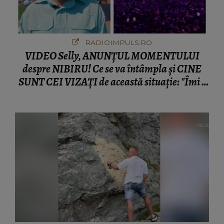
RADIOIMPULS.RO
VIDEO Selly, ANUNȚUL MOMENTULUI
despre NIBIRU! Ce se va întâmpla și CINE
SUNT CEI VIZAȚI de această situație: "Îmi e
ciudă că..."