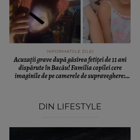
INFORMATIILE ZILEI
Acuzații grave după găsirea fetiței de 11 ani
dispărute în Bacău! Familia copilei cere
imaginile de pe camerele de supraveghere:
„Nu s-a mai dus sora mea...”
DIN LIFESTYLE