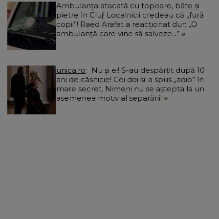
Ambulanța atacată cu topoare, bâte și
pietre în Cluj! Localnicii credeau că „fură
copii”! Raed Arafat a reacționat dur: „O
ambulanță care vine să salveze...”
unica.ro
Nu și ei! S-au despărțit după 10
ani de căsnicie! Cei doi și-a spus „adio” în
mare secret. Nimeni nu se aștepta la un
asemenea motiv al separării!