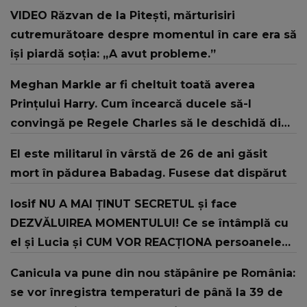
VIDEO Răzvan de la Pitești, mărturisiri
cutremurătoare despre momentul în care era să
își piardă soția: „A avut probleme.”
Meghan Markle ar fi cheltuit toată averea
Prințului Harry. Cum încearcă ducele să-l
convingă pe Regele Charles să le deschidă din
nou ușa Familiei Regale
El este militarul în vârstă de 26 de ani găsit
mort în pădurea Babadag. Fusese dat dispărut
Iosif NU A MAI ȚINUT SECRETUL și face
DEZVĂLUIREA MOMENTULUI! Ce se întâmplă cu
el și Lucia și CUM VOR REACȚIONA persoanele
care i-au susținut în emisiunea Casa Iubirii:
Canicula va pune din nou stăpânire pe România:
"Vreau să știți lucrul ăsta, noi..."
se vor înregistra temperaturi de până la 39 de