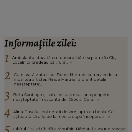
Informațiile zilei:
Ambulanța atacată cu topoare, bâte și pietre în Cluj!
Localnicii credeau că „fură...
»
Cum arată viața fiicei Ronei Hartner, la trei ani de la
moartea artistei. Rinda Hartner a oferit detalii
neașteptate:...
»
Bella Santiago și soțul ei au trecut prin peripeții
neașteptate în vacanța din Grecia. Ce a...
»
Alina Pușcău, noi detalii despre lupta cu boala. Ce
așteaptă să afle de la medici după începerea...
»
Iubitul Paulei Chirilă a răbufnit! Bărbatul a avut o reacție