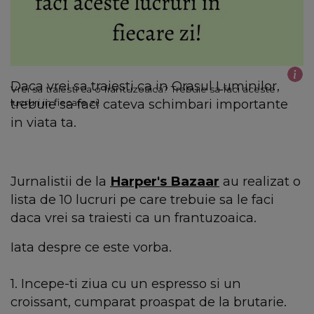
Daca vrei sa traiesti ca in Orasul Luminilor,
Vrei sa traiesti ca o frantuzoaica? Trebuie sa faci aceste
trebuie sa faci cateva schimbari importante
lucruri in fiecare zi!
in viata ta.
Jurnalistii de la
Harper's Bazaar
au realizat o
lista de 10 lucruri pe care trebuie sa le faci
daca vrei sa traiesti ca un frantuzoaica.
Iata despre ce este vorba.
1. Incepe-ti ziua cu un espresso si un
croissant, cumparat proaspat de la brutarie.