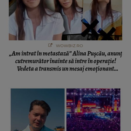
WOWBIZ.RO
„Am intrat în metastază” Alina Pușcău, anunț
cutremurător înainte să intre în operație!
Vedeta a transmis un mesaj emoționant
fanilor