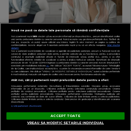
Nouă ne pasă ca datele tale personale să rămână confidențiale
Noi și partenerii noștri
589
stocăm și/sau accesăm informații pe dispozitivul dvs., precum identificatorii cookie
unici pentru prelucrarea datelor cu caracter personal. Puteți accepta sau gestiona preferințele dvs. făcând clic
mai jos, respectiv vă puteți opune utilizării unui interes legitim în orice moment pe pagina cu politica de
confidențialitate. Aceste alegeri vor fi raportate partenerilor noștri și nu vă vor afecta navigarea.
Mai multe
detalii
Noi si partenerii nostri (retelele de socializare si agentiile de publicitate partenere, precum si furnizorii nostri de
servicii de date analitice) prelucram date pentru a permite website-ului sa functioneze, pentru a personaliza
HOROSCOP
continutul si anunturile publicitare afisate in functie de interesele si/sau profilul dvs., pentru a va oferi
functionalitati aferente retelelor de socializare si pentru a analiza traficul pe website. Beneficiati de drepturile
Horoscop 29 iulie 2026: O zodie va lua o decizie
prevazute de art. 15-22 din GDPR in legatura cu prelucrarea datelor cu caracter personal. Aceste drepturi pot fi
exercitate prin modalitatea indicata
aici
. Prin click pe “ACCEPT TOATE”, acceptati folosirea tuturor Tehnologiilor
de tip Cookie, care implica inclusiv acceptul dvs. cu privire la stocarea/accesarea informatiilor de catre Vendor-ii
radicală și va renunța la partenerul de viață
cu care colaboram. Prin click pe “VREAU SA MODIFIC SETARILE INDIVIDUAL” puteti schimba preferintele
in mod individual, mai putin cele legate de cookie strict necesare pentru functionarea website-ului.
din prezent
Atât noi, cât și partenerii noștri prelucrăm datele pentru a oferi:
Măsurarea performanței reclamelor. Dezvoltarea și îmbunătățirea serviciilor. Stocarea și/sau accesarea
informațiilor de pe un dispozitiv. Utilizarea profilurilor pentru selectarea conținutului personalizat. Crearea
profilurilor de conținut personalizat. Utilizarea profilurilor pentru selectarea publicității personalizate. Crearea
profilurilor pentru publicitate personalizată. Măsurarea performanței conținutului. Înțelegerea publicului prin
statistici sau combinații de date din surse diferite. Utilizarea de date limitate pentru a selecta publicitatea.
Utilizarea datelor limitate pentru a selecta conținutul. Date precise de geolocație și identificarea prin scanarea
dispozitivului.
Listă parteneri (furnizori)
ACCEPT TOATE
VREAU SA MODIFIC SETARILE INDIVIDUAL