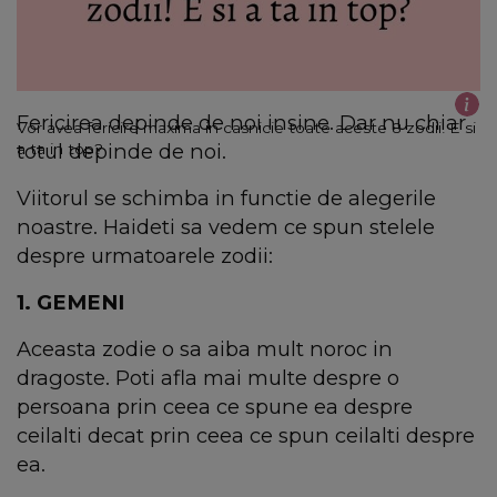
Fericirea depinde de noi insine. Dar nu chiar
Vor avea fericire maxima in casnicie toate aceste 8 zodii! E si
totul depinde de noi.
a ta in top?
Viitorul se schimba in functie de alegerile
noastre. Haideti sa vedem ce spun stelele
despre urmatoarele zodii:
1. GEMENI
Aceasta zodie o sa aiba mult noroc in
dragoste. Poti afla mai multe despre o
persoana prin ceea ce spune ea despre
ceilalti decat prin ceea ce spun ceilalti despre
ea.