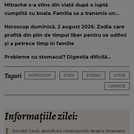
Mitrache s-a stins din viață după o luptă
cumplită cu boala. Familia sa a transmis un
mesaj dureros în mediul online
Horoscop duminică, 2 august 2026: Zodia care
profită din plin de timpul liber pentru se odihni
și a petrece timp în familie
Probleme cu stomacul? Digestia dificilă...
Taguri
HOROSCOP
ZODII
ZODIAC
ZODIE
CASNICIE
Informațiile zilei:
Ronald Gavril, dezvăluire neașteptată despre Anamaria