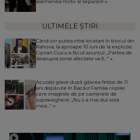
asemenea motiv al separării!
ULTIMELE ȘTIRI
Când vor putea intra locatarii în blocul din
Rahova, la aproape 10 luni de la explozie.
Ciprian Ciucu a făcut anunțul: „Partea de
deasupra zonei afectate va fi...”
Acuzații grave după găsirea fetiței de 11
ani dispărute în Bacău! Familia copilei
cere imaginile de pe camerele de
supraveghere: „Nu s-a mai dus sora
mea...”