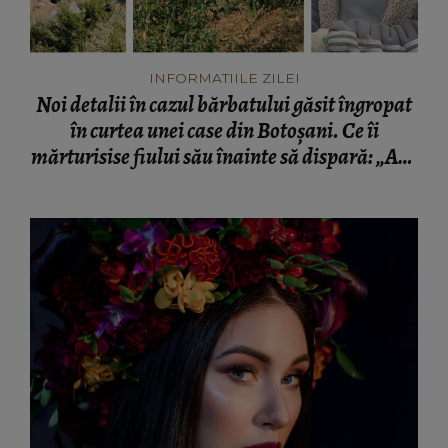
INFORMATIILE ZILEI
Noi detalii în cazul bărbatului găsit îngropat
în curtea unei case din Botoșani. Ce îi
mărturisise fiului său înainte să dispară: „Așa
a fost găsit cadavrul!”