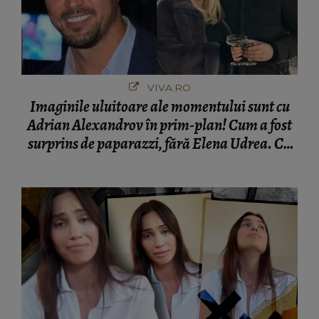
VIVA.RO
Imaginile uluitoare ale momentului sunt cu
Adrian Alexandrov în prim-plan! Cum a fost
surprins de paparazzi, fără Elena Udrea. Cu
cine s-a întâlnit partenerul fostei politiciene în
București! Gestul lui...