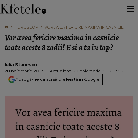
HOROSCOP
VOR AVEA FERICIRE MAXIMA IN CASNICIE
TOATE ACESTE 8 ZODII! E SI A TA IN TOP?
Vor avea fericire maxima in casnicie
toate aceste 8 zodii! E si a ta in top?
Iulia Stanescu
28 noiembrie 2017
Actualizat: 28 noiembrie 2017, 17:55
Adaugă-ne ca sursă preferată în Google