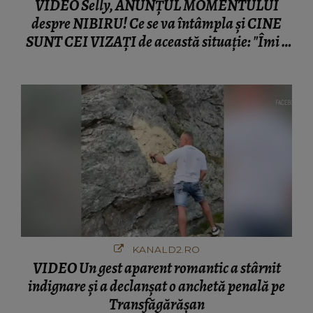
VIDEO Selly, ANUNȚUL MOMENTULUI
despre NIBIRU! Ce se va întâmpla și CINE
SUNT CEI VIZAȚI de această situație: "Îmi e
ciudă că..."
KANALD2.RO
VIDEO Un gest aparent romantic a stârnit
indignare și a declanșat o anchetă penală pe
Transfăgărășan