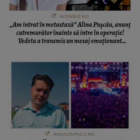
WOWBIZ.RO
„Am intrat în metastază” Alina Pușcău, anunț
cutremurător înainte să intre în operație!
Vedeta a transmis un mesaj emoționant
fanilor
RADIOIMPULS.RO