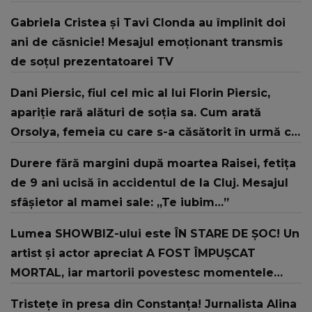
Gabriela Cristea şi Tavi Clonda au împlinit doi
ani de căsnicie! Mesajul emoţionant transmis
de soţul prezentatoarei TV
Dani Piersic, fiul cel mic al lui Florin Piersic,
apariție rară alături de soția sa. Cum arată
Orsolya, femeia cu care s-a căsătorit în urmă cu
doi ani
Durere fără margini după moartea Raisei, fetița
de 9 ani ucisă în accidentul de la Cluj. Mesajul
sfâșietor al mamei sale: „Te iubim…”
Lumea SHOWBIZ-ului este ÎN STARE DE ȘOC! Un
artist și actor apreciat A FOST ÎMPUȘCAT
MORTAL, iar martorii povestesc momentele
dramatice la care au asistat: "Șase focuri de
Tristețe în presa din Constanța! Jurnalista Alina
armă au fost trase. O parte a capului i-a fost..."