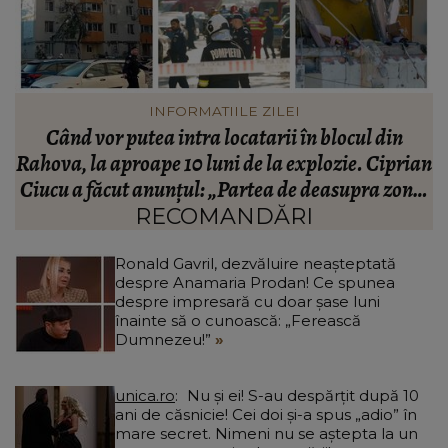
INFORMATIILE ZILEI
Când vor putea intra locatarii în blocul din
Rahova, la aproape 10 luni de la explozie. Ciprian
d
Ciucu a făcut anunțul: „Partea de deasupra zonei
d
afectate va fi...”
RECOMANDĂRI
Ronald Gavril, dezvăluire neașteptată
despre Anamaria Prodan! Ce spunea
despre impresară cu doar șase luni
înainte să o cunoască: „Ferească
Dumnezeu!”
unica.ro
Nu și ei! S-au despărțit după 10
ani de căsnicie! Cei doi și-a spus „adio” în
mare secret. Nimeni nu se aștepta la un