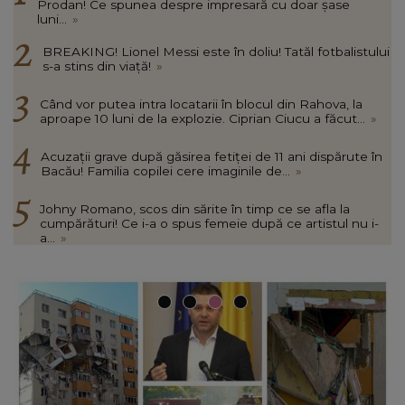
Prodan! Ce spunea despre impresară cu doar șase
luni...
»
BREAKING! Lionel Messi este în doliu! Tatăl fotbalistului
s-a stins din viață!
»
Când vor putea intra locatarii în blocul din Rahova, la
aproape 10 luni de la explozie. Ciprian Ciucu a făcut...
»
Acuzații grave după găsirea fetiței de 11 ani dispărute în
Bacău! Familia copilei cere imaginile de...
»
Johny Romano, scos din sărite în timp ce se afla la
cumpărături! Ce i-a o spus femeie după ce artistul nu i-
a...
»